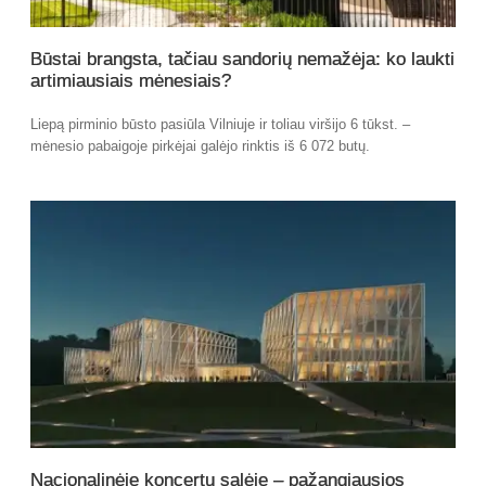
Būstai brangsta, tačiau sandorių nemažėja: ko laukti
artimiausiais mėnesiais?
Liepą pirminio būsto pasiūla Vilniuje ir toliau viršijo 6 tūkst. –
mėnesio pabaigoje pirkėjai galėjo rinktis iš 6 072 butų.
Nacionalinėje koncertų salėje – pažangiausios