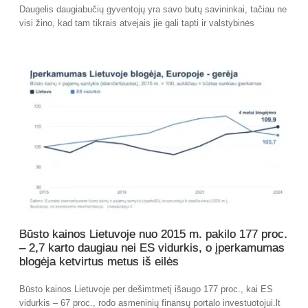
Daugelis daugiabučių gyventojų yra savo butų savininkai, tačiau ne
visi žino, kad tam tikrais atvejais jie gali tapti ir valstybinės
Būsto kainos Lietuvoje nuo 2015 m. pakilo 177 proc.
– 2,7 karto daugiau nei ES vidurkis, o įperkamumas
blogėja ketvirtus metus iš eilės
Būsto kainos Lietuvoje per dešimtmetį išaugo 177 proc., kai ES
vidurkis – 67 proc., rodo asmeninių finansų portalo investuotojui.lt