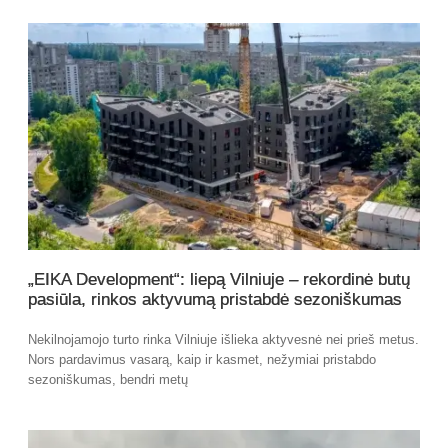
„EIKA Development“: liepą Vilniuje – rekordinė butų
pasiūla, rinkos aktyvumą pristabdė sezoniškumas
Nekilnojamojo turto rinka Vilniuje išlieka aktyvesnė nei prieš metus.
Nors pardavimus vasarą, kaip ir kasmet, nežymiai pristabdo
sezoniškumas, bendri metų