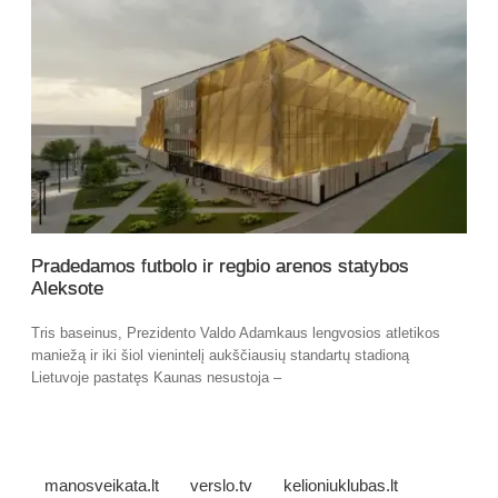
Pradedamos futbolo ir regbio arenos statybos
Aleksote
Tris baseinus, Prezidento Valdo Adamkaus lengvosios atletikos
maniežą ir iki šiol vienintelį aukščiausių standartų stadioną
Lietuvoje pastatęs Kaunas nesustoja –
manosveikata.lt
verslo.tv
kelioniuklubas.lt