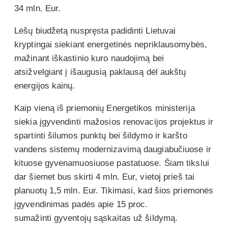
34 mln. Eur.
Lėšų biudžetą nuspręsta padidinti Lietuvai
kryptingai siekiant energetinės nepriklausomybės,
mažinant iškastinio kuro naudojimą bei
atsižvelgiant į išaugusią paklausą dėl aukštų
energijos kainų.
Kaip vieną iš priemonių Energetikos ministerija
siekia įgyvendinti mažosios renovacijos projektus ir
spartinti šilumos punktų bei šildymo ir karšto
vandens sistemų modernizavimą daugiabučiuose ir
kituose gyvenamuosiuose pastatuose. Šiam tikslui
dar šiemet bus skirti 4 mln. Eur, vietoj prieš tai
planuotų 1,5 mln. Eur. Tikimasi, kad šios priemonės
įgyvendinimas padės apie 15 proc.
sumažinti gyventojų sąskaitas už šildymą.