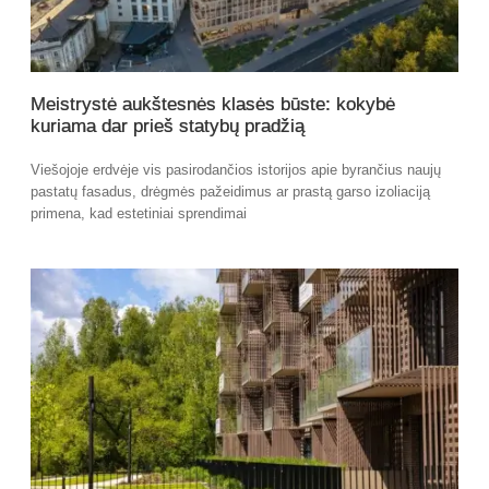
Meistrystė aukštesnės klasės būste: kokybė
kuriama dar prieš statybų pradžią
Viešojoje erdvėje vis pasirodančios istorijos apie byrančius naujų
pastatų fasadus, drėgmės pažeidimus ar prastą garso izoliaciją
primena, kad estetiniai sprendimai