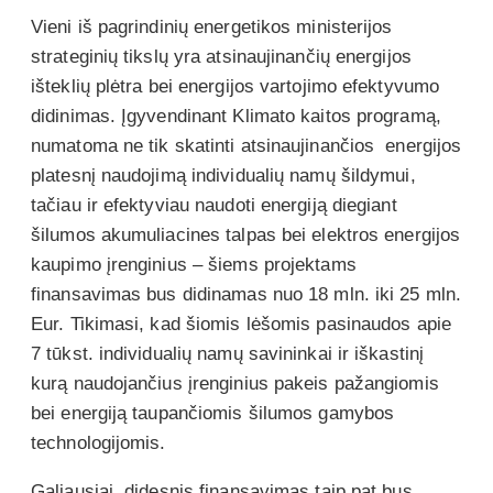
Vieni iš pagrindinių energetikos ministerijos
strateginių tikslų yra atsinaujinančių energijos
išteklių plėtra bei energijos vartojimo efektyvumo
didinimas. Įgyvendinant Klimato kaitos programą,
numatoma ne tik skatinti atsinaujinančios energijos
platesnį naudojimą individualių namų šildymui,
tačiau ir efektyviau naudoti energiją diegiant
šilumos akumuliacines talpas bei elektros energijos
kaupimo įrenginius – šiems projektams
finansavimas bus didinamas nuo 18 mln. iki 25 mln.
Eur. Tikimasi, kad šiomis lėšomis pasinaudos apie
7 tūkst. individualių namų savininkai ir iškastinį
kurą naudojančius įrenginius pakeis pažangiomis
bei energiją taupančiomis šilumos gamybos
technologijomis.
Galiausiai, didesnis finansavimas taip pat bus