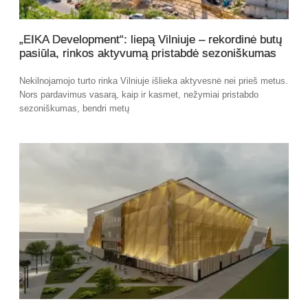
„EIKA Development“: liepą Vilniuje – rekordinė butų
pasiūla, rinkos aktyvumą pristabdė sezoniškumas
Nekilnojamojo turto rinka Vilniuje išlieka aktyvesnė nei prieš metus.
Nors pardavimus vasarą, kaip ir kasmet, nežymiai pristabdo
sezoniškumas, bendri metų