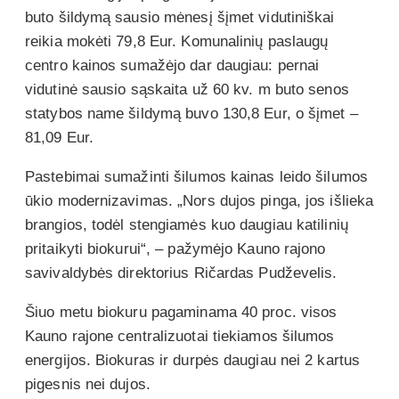
buto šildymą sausio mėnesį šįmet vidutiniškai
reikia mokėti 79,8 Eur. Komunalinių paslaugų
centro kainos sumažėjo dar daugiau: pernai
vidutinė sausio sąskaita už 60 kv. m buto senos
statybos name šildymą buvo 130,8 Eur, o šįmet –
81,09 Eur.
Pastebimai sumažinti šilumos kainas leido šilumos
ūkio modernizavimas. „Nors dujos pinga, jos išlieka
brangios, todėl stengiamės kuo daugiau katilinių
pritaikyti biokurui“, – pažymėjo Kauno rajono
savivaldybės direktorius Ričardas Pudževelis.
Šiuo metu biokuru pagaminama 40 proc. visos
Kauno rajone centralizuotai tiekiamos šilumos
energijos. Biokuras ir durpės daugiau nei 2 kartus
pigesnis nei dujos.