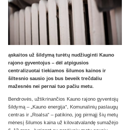
ąskaitos už šildymą turėtų nudžiuginti Kauno
rajono gyventojus – dėl atpigusios
centralizuotai tiekiamos šilumos kainos ir
šiltesnio sausio jos bus beveik trečdaliu
mažesnės nei pernai tuo pačiu metu.
Bendrovės, užtikrinančios Kauno rajono gyventojų
šildymą – „Kauno energija“, Komunalinių paslaugų
centras ir „Roalsa“ – patikino, jog pirmąjį šių metų
mėnesį šilumos kaina už kilovatvalandę sumažėjo