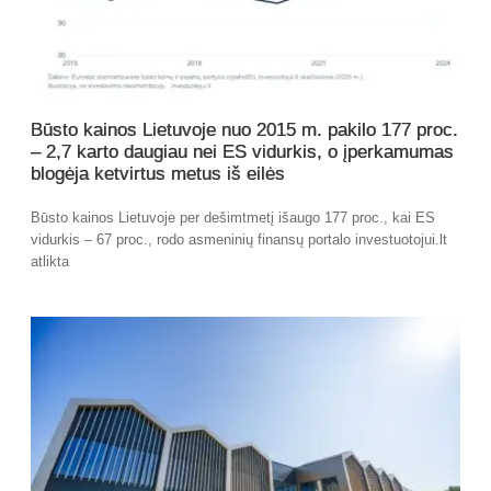
Būsto kainos Lietuvoje nuo 2015 m. pakilo 177 proc.
– 2,7 karto daugiau nei ES vidurkis, o įperkamumas
blogėja ketvirtus metus iš eilės
Būsto kainos Lietuvoje per dešimtmetį išaugo 177 proc., kai ES
vidurkis – 67 proc., rodo asmeninių finansų portalo investuotojui.lt
atlikta