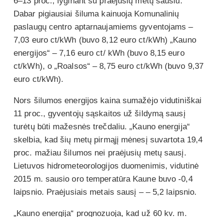
6–13 proc., lyginant su praėjusių metų sausiu.
Dabar pigiausiai šiluma kainuoja Komunalinių
paslaugų centro aptarnaujamiems gyventojams –
7,03 euro ct/kWh (buvo 8,12 euro ct/kWh) „Kauno
energijos“ – 7,16 euro ct/ kWh (buvo 8,15 euro
ct/kWh), o „Roalsos“ – 8,75 euro ct/kWh (buvo 9,37
euro ct/kWh).
Nors šilumos energijos kaina sumažėjo vidutiniškai
11 proc., gyventojų sąskaitos už šildymą sausį
turėtų būti mažesnės trečdaliu. „Kauno energija“
skelbia, kad šių metų pirmąjį mėnesį suvartota 19,4
proc. mažiau šilumos nei praėjusių metų sausį.
Lietuvos hidrometeorologijos duomenimis, vidutinė
2015 m. sausio oro temperatūra Kaune buvo -0,4
laipsnio. Praėjusiais metais sausį – – 5,2 laipsnio.
„Kauno energija“ prognozuoja, kad už 60 kv. m.