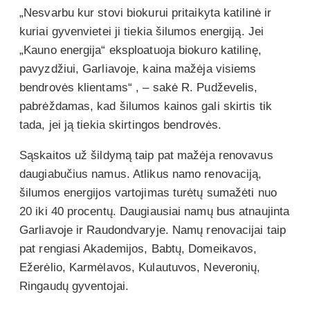
„Nesvarbu kur stovi biokurui pritaikyta katilinė ir
kuriai gyvenvietei ji tiekia šilumos energiją. Jei
„Kauno energija“ eksploatuoja biokuro katilinę,
pavyzdžiui, Garliavoje, kaina mažėja visiems
bendrovės klientams“ , – sakė R. Pudževelis,
pabrėždamas, kad šilumos kainos gali skirtis tik
tada, jei ją tiekia skirtingos bendrovės.
Sąskaitos už šildymą taip pat mažėja renovavus
daugiabučius namus. Atlikus namo renovaciją,
šilumos energijos vartojimas turėtų sumažėti nuo
20 iki 40 procentų. Daugiausiai namų bus atnaujinta
Garliavoje ir Raudondvaryje. Namų renovacijai taip
pat rengiasi Akademijos, Babtų, Domeikavos,
Ežerėlio, Karmėlavos, Kulautuvos, Neveronių,
Ringaudų gyventojai.