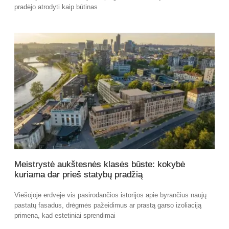
pradėjo atrodyti kaip būtinas
Meistrystė aukštesnės klasės būste: kokybė
kuriama dar prieš statybų pradžią
Viešojoje erdvėje vis pasirodančios istorijos apie byrančius naujų
pastatų fasadus, drėgmės pažeidimus ar prastą garso izoliaciją
primena, kad estetiniai sprendimai