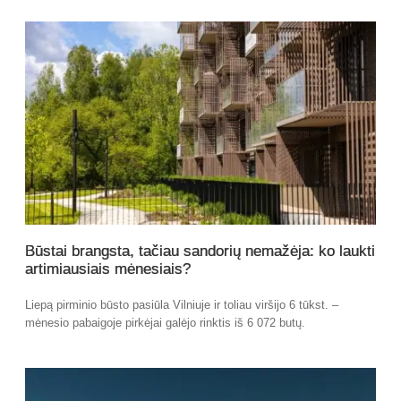
Būstai brangsta, tačiau sandorių nemažėja: ko laukti
artimiausiais mėnesiais?
Liepą pirminio būsto pasiūla Vilniuje ir toliau viršijo 6 tūkst. –
mėnesio pabaigoje pirkėjai galėjo rinktis iš 6 072 butų.