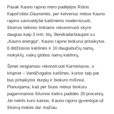
Pasak Kauno rajono mero padėjėjos Rūtos
Kapočiūtės-Daunienės, per ketverius metus Kauno
rajono savivaldybė katilinėms modernizuoti,
šilumos tiekimo tinklams rekonstruoti skyrė
daugiau kaip 3 mln. litų. Bendradarbiaujant su
„Kauno energija“, Kauno rajone biokurui pritaikytos
6 didžiosios katilinės ir 10 daugiabučių namų,
mokyklų, vaikų globos namų katilinių.
Šįmet rengiamasi rekonstruoti Karmėlavos, o
kitąmet – Vandžiogalos katilines, kurios taip pat
bus pritaikytos durpių ir biokuro mišiniui.
Planuojama, kad per šiuos metus biokuru
pagaminamos šilumos kiekis padidės 20 procentų.
Jei nekils kuro kainos, Kauno rajono gyventojai už
šilumą mokės dar mažiau.