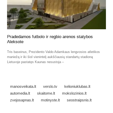
Pradedamos futbolo ir regbio arenos statybos
Aleksote
Tris baseinus, Prezidento Valdo Adamkaus lengvosios atletikos
maniežą ir iki šiol vienintelį aukščiausių standartų stadioną
Lietuvoje pastatęs Kaunas nesustoja –
manosveikata.lt
verslo.tv
kelioniuklubas.lt
automedia.lt
skaitome.lt
mokslozinios.lt
zvejosapnas.lt
motinyste.lt
seostraipsnis.lt