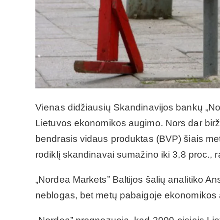
Vienas didžiausių Skandinavijos bankų „No
Lietuvos ekonomikos augimo. Nors dar birž
bendrasis vidaus produktas (BVP) šiais met
rodiklį skandinavai sumažino iki 3,8 proc., r
„Nordea Markets” Baltijos šalių analitiko An
neblogas, bet metų pabaigoje ekonomikos a