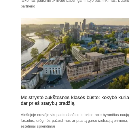
laikomas patikimo „Private Label“ gamintojo pasirinkimas. Būten
partnerio
Meistrystė aukštesnės klasės būste: kokybė kuri
dar prieš statybų pradžią
Viešojoje erdvėje vis pasirodančios istorijos apie byrančius nauj
fasadus, drėgmės pažeidimus ar prastą garso izoliaciją primena,
estetiniai sprendimai