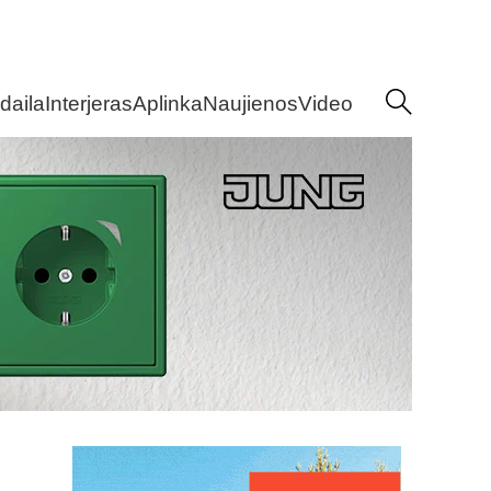
daila
Interjeras
Aplinka
Naujienos
Video