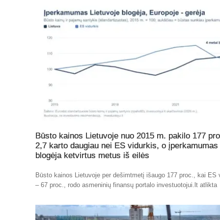
Būsto kainos Lietuvoje nuo 2015 m. pakilo 177 pro
2,7 karto daugiau nei ES vidurkis, o įperkamumas
blogėja ketvirtus metus iš eilės
Būsto kainos Lietuvoje per dešimtmetį išaugo 177 proc., kai ES 
– 67 proc., rodo asmeninių finansų portalo investuotojui.lt atlikta