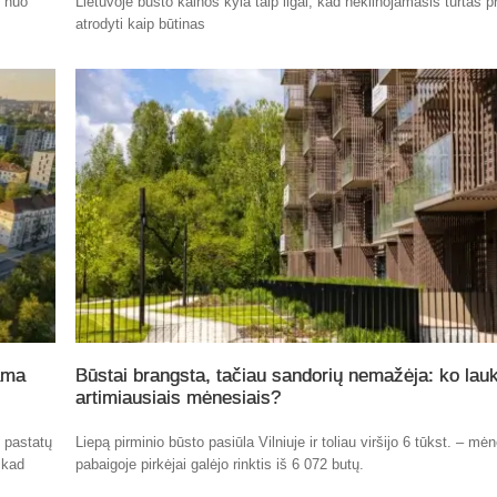
t nuo
Lietuvoje būsto kainos kyla taip ilgai, kad nekilnojamasis turtas p
atrodyti kaip būtinas
ama
Būstai brangsta, tačiau sandorių nemažėja: ko lauk
artimiausiais mėnesiais?
ų pastatų
Liepą pirminio būsto pasiūla Vilniuje ir toliau viršijo 6 tūkst. – mė
 kad
pabaigoje pirkėjai galėjo rinktis iš 6 072 butų.