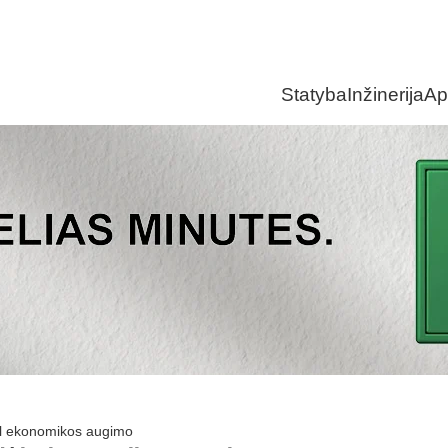
Statyba
Inžinerija
Ap
ėl ekonomikos augimo