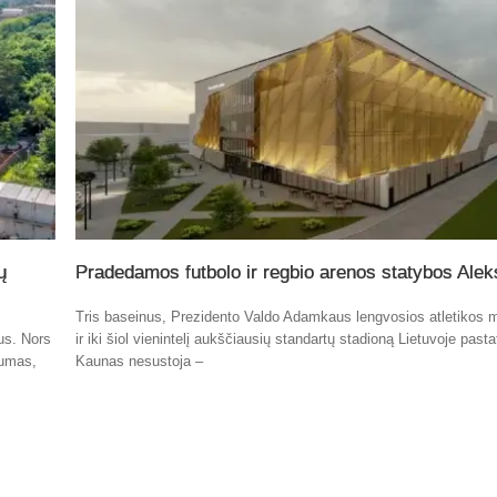
ų
Pradedamos futbolo ir regbio arenos statybos Alek
Tris baseinus, Prezidento Valdo Adamkaus lengvosios atletikos 
tus. Nors
ir iki šiol vienintelį aukščiausių standartų stadioną Lietuvoje past
kumas,
Kaunas nesustoja –