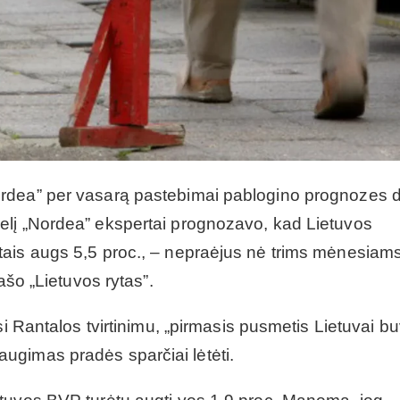
rdea” per vasarą pastebimai pablogino prognozes d
elį „Nordea” ekspertai prognozavo, kad Lietuvos
ais augs 5,5 proc., – nepraėjus nė trims mėnesiams
ašo „Lietuvos rytas”.
si Rantalos tvirtinimu, „pirmasis pusmetis Lietuvai b
ugimas pradės sparčiai lėtėti.