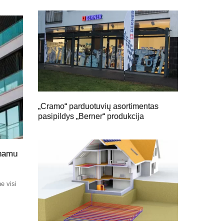
„Cramo“ parduotuvių asortimentas
pasipildys „Berner“ produkcija
 namu
e visi