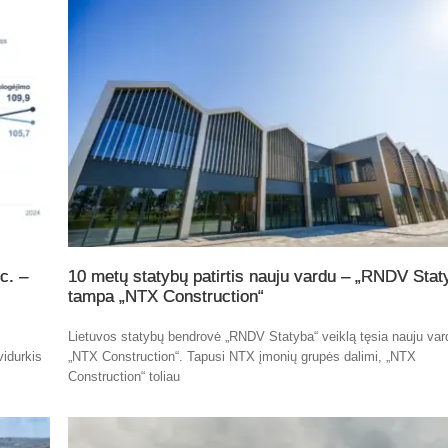
c. –
10 metų statybų patirtis nauju vardu – „RNDV Stat
tampa „NTX Construction“
Lietuvos statybų bendrovė „RNDV Statyba“ veiklą tęsia nauju var
vidurkis
„NTX Construction“. Tapusi NTX įmonių grupės dalimi, „NTX
Construction“ toliau