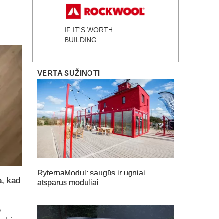
IF IT'S WORTH
BUILDING
VERTA SUŽINOTI
RyternaModul: saugūs ir ugniai
a, kad
atsparūs moduliai
s