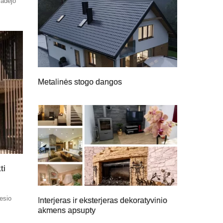
radėjo
Metalinės stogo dangos
ti
nesio
Interjeras ir eksterjeras dekoratyvinio
akmens apsupty