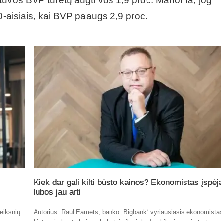
tuvos BVP turėtų augti vos 1,9 proc. Manoma, jog
0-aisiais, kai BVP paaugs 2,9 proc.
Kiek dar gali kilti būsto kainos? Ekonomistas įspėj
lubos jau arti
eiksnių
Autorius: Raul Eamets, banko „Bigbank“ vyriausiasis ekonomista