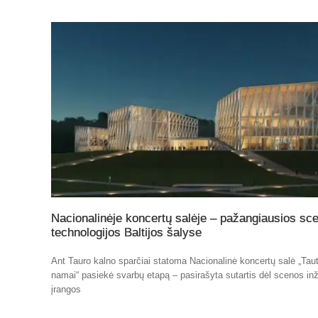
Nacionalinėje koncertų salėje – pažangiausios sc
technologijos Baltijos šalyse
Ant Tauro kalno sparčiai statoma Nacionalinė koncertų salė „Tau
namai“ pasiekė svarbų etapą – pasirašyta sutartis dėl scenos inž
įrangos