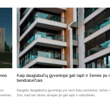
enos
Kaip daugiabučių gyventojai gali tapti ir žemės po
bendraturčiais
tos
Daugelis daugiabučių gyventojų yra savo butų savininkai, tačiau n
inerinės
žino, kad tam tikrais atvejais jie gali tapti ir valstybinės