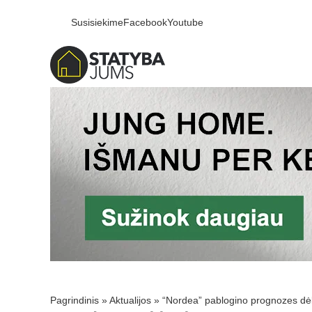
Susisiekime
Facebook
Youtube
Pagrindinis
»
Aktualijos
»
“Nordea” pablogino prognozes d