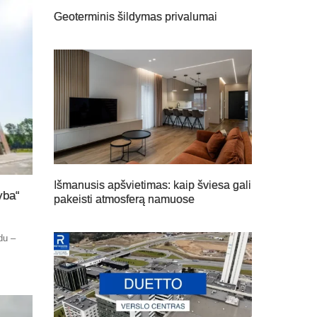
Geoterminis šildymas privalumai
Išmanusis apšvietimas: kaip šviesa gali
yba“
pakeisti atmosferą namuose
du –