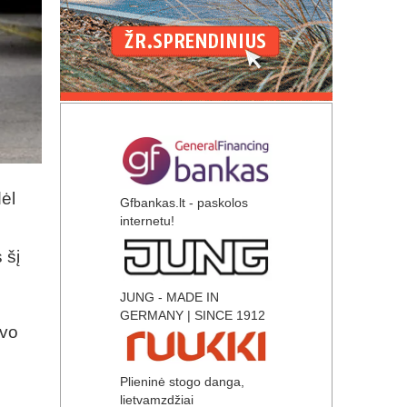
ėl
Gfbankas.lt - paskolos
internetu!
 šį
JUNG - MADE IN
GERMANY | SINCE 1912
uvo
Plieninė stogo danga,
lietvamzdžiai