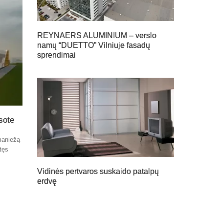
REYNAERS ALUMINIUM – verslo
namų “DUETTO” Vilniuje fasadų
sprendimai
sote
maniežą
atęs
Vidinės pertvaros suskaido patalpų
erdvę