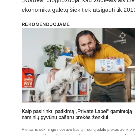
„Nordea” prognozuoja, kad 2009-aisiais Lie
ekonomika galėtų šiek tiek atsigauti tik 201
REKOMENDUOJAME
Kaip pasirinkti patikimą „Private Label“ gamintoją
naminių gyvūnų pašarų prekės ženklui
Vienas iš sėkmingo nuosavo kačių ir šunų ėdalo prekės ženklo v