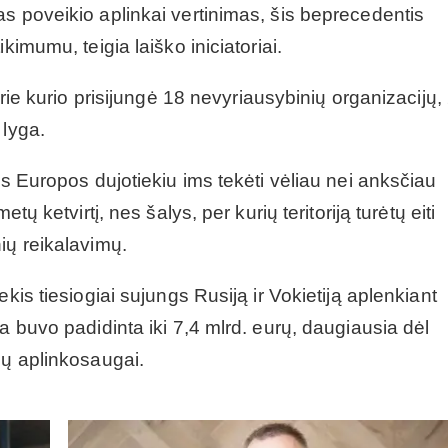
s poveikio aplinkai vertinimas, šis beprecedentis
kimumu, teigia laiško iniciatoriai.
prie kurio prisijungė 18 nevyriausybinių organizacijų
 lyga.
ės Europos dujotiekiu ims tekėti vėliau nei anksčiau
tų ketvirtį, nes šalys, per kurių teritoriją turėtų eiti
ių reikalavimų.
kis tiesiogiai sujungs Rusiją ir Vokietiją aplenkiant
a buvo padidinta iki 7,4 mlrd. eurų, daugiausia dėl
dų aplinkosaugai.