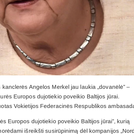
os kanclerės Angelos Merkel jau laukia „dovanėlė” –
urės Europos dujotiekio poveikio Baltijos jūrai.
duotas Vokietijos Federacinės Respublikos ambasada
ės Europos dujotiekio poveikio Baltijos jūrai”, kurią
 norėdami išreikšti susirūpinimą dėl kompanijos „Nor