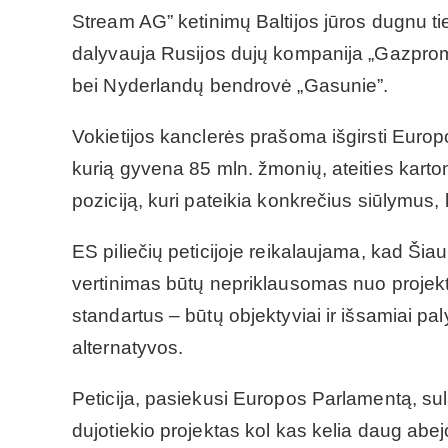
Stream AG” ketinimų Baltijos jūros dugnu tie
dalyvauja Rusijos dujų kompanija „Gazprom”
bei Nyderlandų bendrovė „Gasunie”.
Vokietijos kanclerės prašoma išgirsti Europo
kurią gyvena 85 mln. žmonių, ateities kart
poziciją, kuri pateikia konkrečius siūlymus, 
ES piliečių peticijoje reikalaujama, kad Šia
vertinimas būtų nepriklausomas nuo projektą
standartus – būtų objektyviai ir išsamiai pal
alternatyvos.
Peticija, pasiekusi Europos Parlamentą, s
dujotiekio projektas kol kas kelia daug abej