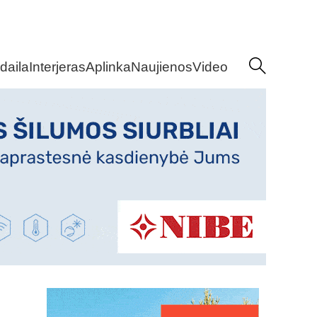
daila
Interjeras
Aplinka
Naujienos
Video