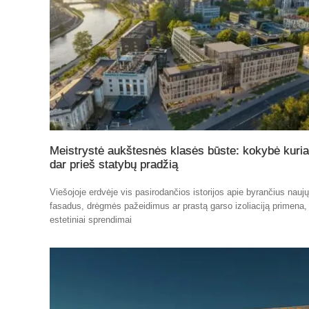
Meistrystė aukštesnės klasės būste: kokybė kuri
dar prieš statybų pradžią
Viešojoje erdvėje vis pasirodančios istorijos apie byrančius nauj
fasadus, drėgmės pažeidimus ar prastą garso izoliaciją primena,
estetiniai sprendimai