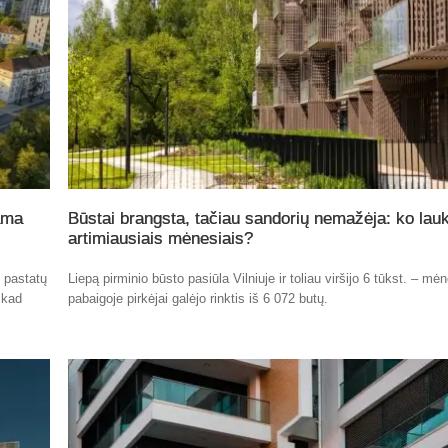
ama
Būstai brangsta, tačiau sandorių nemažėja: ko lauk
artimiausiais mėnesiais?
ų pastatų
Liepą pirminio būsto pasiūla Vilniuje ir toliau viršijo 6 tūkst. – mė
 kad
pabaigoje pirkėjai galėjo rinktis iš 6 072 butų.