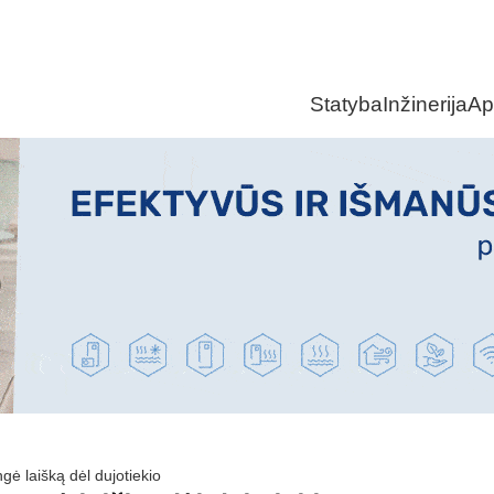
Statyba
Inžinerija
Ap
gė laišką dėl dujotiekio