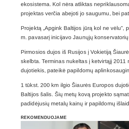
ekosistema. Kol nėra atliktas nepriklausoma
projektas verčia abejoti jo saugumu, bei pati
Projektą „Apgink Baltijos jūrą kol ne vėlu”, 
m. pavasarį inicijavo Jaunųjų konservatorių
Pirmosios dujos iš Rusijos į Vokietiją Šiaur
skelbta. Terminas nukeltas į ketvirtąjį 2011 me
dujotiekis, pateikė papildomų aplinkosaugin
1 tūkst. 200 km ilgio Šiaurės Europos dujotie
Baltijos šalis. Šių metų kovą projekto sąmat
padidėjusių metalų kainų ir papildomų išlai
REKOMENDUOJAME