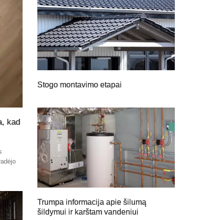
Stogo montavimo etapai
a, kad
s
radėjo
Trumpa informacija apie šilumą
šildymui ir karštam vandeniui