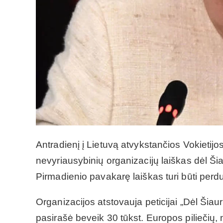
Antradienį į Lietuvą atvykstančios Vokietij
nevyriausybinių organizacijų laiškas dėl Šia
Pirmadienio pavakarę laiškas turi būti per
Organizacijos atstovauja peticijai „Dėl Šiaur
pasirašė beveik 30 tūkst. Europos piliečių,