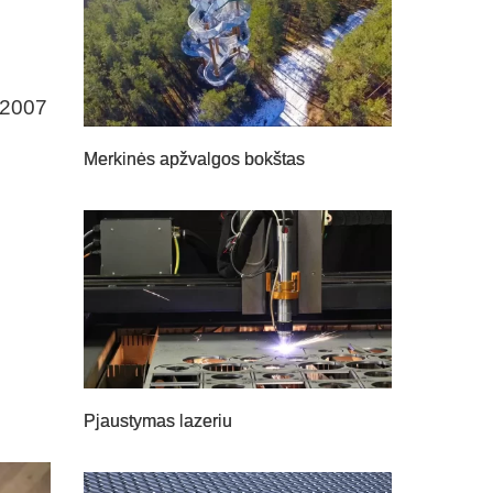
, 2007
Merkinės apžvalgos bokštas
Pjaustymas lazeriu