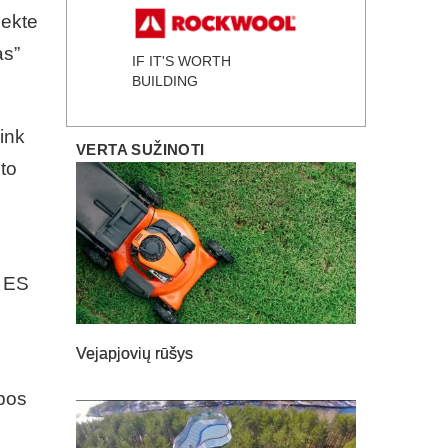
jekte
as”
IF IT'S WORTH
BUILDING
ink
VERTA SUŽINOTI
nto
r ES
,
Vejapjovių rūšys
pos