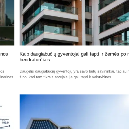
enos
Kaip daugiabučių gyventojai gali tapti ir žemės po
bendraturčiais
tos
Daugelis daugiabučių gyventojų yra savo butų savininkai, tačiau n
inerinės
žino, kad tam tikrais atvejais jie gali tapti ir valstybinės