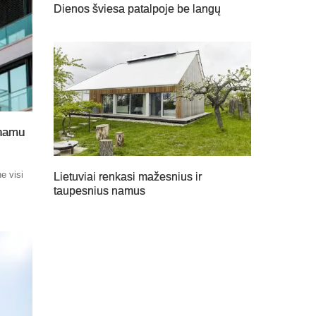
Dienos šviesa patalpoje be langų
 namu
e visi
Lietuviai renkasi mažesnius ir
taupesnius namus