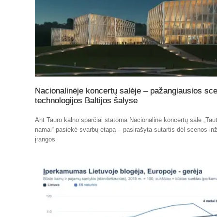
Nacionalinėje koncertų salėje – pažangiausios sc
technologijos Baltijos šalyse
Ant Tauro kalno sparčiai statoma Nacionalinė koncertų salė „Tau
namai“ pasiekė svarbų etapą – pasirašyta sutartis dėl scenos inž
įrangos