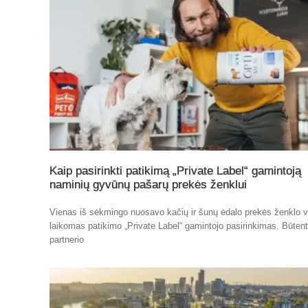
Kaip pasirinkti patikimą „Private Label“ gamintoją
naminių gyvūnų pašarų prekės ženklui
Vienas iš sėkmingo nuosavo kačių ir šunų ėdalo prekės ženklo v
laikomas patikimo „Private Label“ gamintojo pasirinkimas. Būten
partnerio