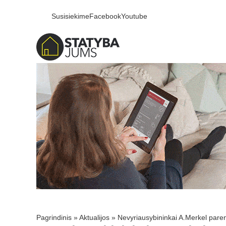
Susisiekime
Facebook
Youtube
Pagrindinis
»
Aktualijos
»
Nevyriausybininkai A.Merkel paren