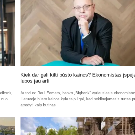
Kiek dar gali kilti būsto kainos? Ekonomistas įspėj
lubos jau arti
eiksnių
Autorius: Raul Eamets, banko „Bigbank“ vyriausiasis ekonomista
t nuo
Lietuvoje būsto kainos kyla taip ilgai, kad nekilnojamasis turtas p
atrodyti kaip būtinas