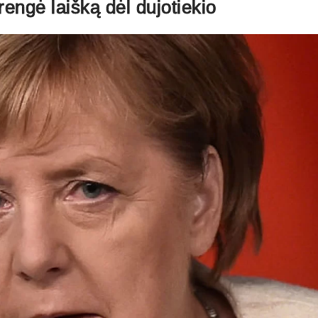
engė laišką dėl dujotiekio