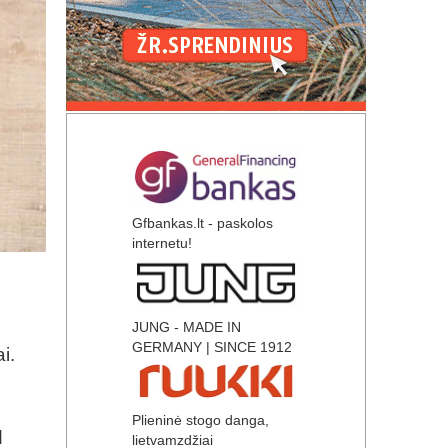
Gfbankas.lt - paskolos
internetu!
JUNG - MADE IN
GERMANY | SINCE 1912
i.
Plieninė stogo danga,
d
lietvamzdžiai