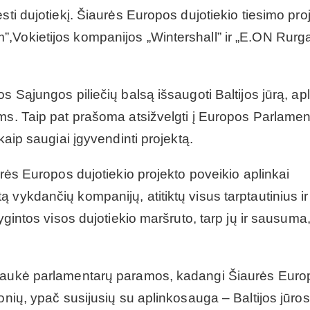
sti dujotiekį. Šiaurės Europos dujotiekio tiesimo pro
,Vokietijos kompanijos „Wintershall” ir „E.ON Rurg
s Sąjungos piliečių balsą išsaugoti Baltijos jūrą, apl
oms. Taip pat prašoma atsižvelgti į Europos Parlame
kaip saugiai įgyvendinti projektą.
urės Europos dujotiekio projekto poveikio aplinkai
 vykdančių kompanijų, atitiktų visus tarptautinius i
ygintos visos dujotiekio maršruto, tarp jų ir sausuma
ulaukė parlamentarų paramos, kadangi Šiaurės Euro
onių, ypač susijusių su aplinkosauga – Baltijos jūros