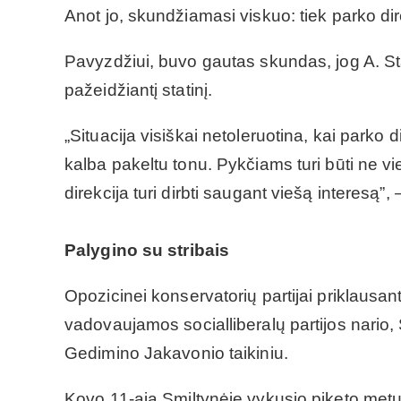
Anot jo, skundžiamasi viskuo: tiek parko di
Pavyzdžiui, buvo gautas skundas, jog A. Sta
pažeidžiantį statinį.
„Situacija visiškai netoleruotina, kai parko
kalba pakeltu tonu. Pykčiams turi būti ne vi
direkcija turi dirbti saugant viešą interesą”,
Palygino su stribais
Opozicinei konservatorių partijai priklausant
vadovaujamos socialliberalų partijos nario
Gedimino Jakavonio taikiniu.
Kovo 11-ąją Smiltynėje vykusio piketo metu