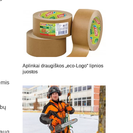
ų
Aplinkai draugiškos „eco-Logo“ lipnios
juostos
ėmis
ybų
daug