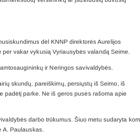
rti nusiskundimus dėl KNNP direktorės Aurelijos
ė per vakar vykusią Vyriausybės valandą Seime.
p gamtosaugininkų ir Neringos savivaldybės.
irių skundų, pareiškimų, persiųstų iš Seimo, iš
pie padėtį parke. Ne iš geros pusės rašoma apie
vivaldybės darbo trūkumus. Šiuo metu sudaryta komi
ė A. Paulauskas.