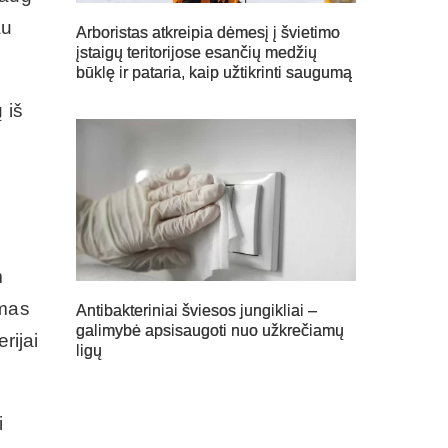
au
Arboristas atkreipia dėmesį į švietimo
įstaigų teritorijose esančių medžių
būklę ir pataria, kaip užtikrinti saugumą
 iš
m
imas
Antibakteriniai šviesos jungikliai –
galimybė apsisaugoti nuo užkrečiamų
rijai
ligų
i