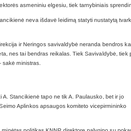
rektorės asmeniniu elgesiu, tiek tarnybiniais sprendi
ncikienė neva išdavė leidimą statyti nustatytą tvar
 direkcija ir Neringos savivaldybė neranda bendros ka
eta, nes tai bendras reikalas. Tiek Savivaldybė, tiek
 – sakė ministras.
i A. Stancikienė tapo ne tik A. Paulausko, bet ir jo
, Seimo Aplinkos apsaugos komiteto vicepirmininko
 minėtas politikas KNNP direktorę palygino su poka