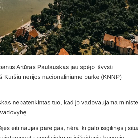
antis Artūras Paulauskas jau spėjo išvysti
ieš Kuršių nerijos nacionaliniame parke (KNNP)
skas nepatenkintas tuo, kad jo vadovaujama ministe
 vadovybę.
jęs eiti naujas pareigas, nėra iki galo įsigilinęs į situ
uinteresuotų verslininkų ar įsižeidusių buvusių