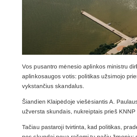
Vos pusantro mėnesio aplinkos ministru dirb
aplinkosaugos votis: politikas užsimojo pr
vykstančius skandalus.
Šiandien Klaipėdoje viešėsiantis A. Paulau
užversta skundais, nukreiptais prieš KNNP
Tačiau pastaroji tvirtinta, kad politikas, pradė
nes skundai neva rašomi tų pačių žmonių: s