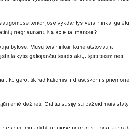
 saugomose teritorijose vykdantys verslininkai galėt
 statinių negriaunant. Ką apie tai manote?
uja bylose. Mūsų teisininkai, kurie atstovauja
sta laikytis galiojančių teisės aktų, tęsti teismines
ai, ko gero, tik radikaliomis ir drastiškomis priemon
pajūrį ėmė dažnėti. Gal tai susiję su pažeidimais stat
, nes pradėjus dirbti naujose pareigose, paaiškėjo 