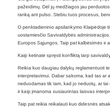
pažeidimų. Dėl jų medžiagos jau perduotos 
ranką ant pulso. Stebiu tuos procesus, bend
O penktadieninio apsilankymo Klaipėdoje tik
uostamiesčio Savivaldybės administracijos. K
Europos Sąjungos. Taip pat kalbėsimės ir a
Kaip ketinate spręsti konfliktą tarp savival
Reikia kuo daugiau dalykų reglamentuoti tei
interpretavimui. Dabar sakoma, kad tas ar 
neduodamas tik tam, kad jo neduotų, ar tai da
ir kaip įmanoma susiaurintas laisvas interp
Taip pat reikia reikalauti kuo didesnės atsak