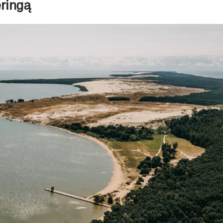
eringą