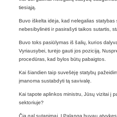
tiesiąją.
Buvo iškelta idėja, kad nelegalias statybas
nebesibylinėti ir pasirašyti taikos sutartis,
Buvo toks pasiūlymas iš šalių, kurios dalyva
Vyriausybei, turėjo gauti jos poziciją. Nusprę
procedūras, kad bylos būtų pabaigtos.
Kai šiandien taip suvešėję statybų pažeidim
įmanoma sustabdyti tą savivalę.
Kai tapote aplinkos ministru, Jūsų vizitai į 
sektoriuje?
Čia gal sutapimai. Į Palangą buvau atvykęs