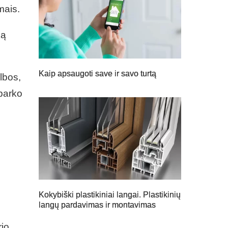
mais.
ką
Kaip apsaugoti save ir savo turtą
lbos,
 parko
Kokybiški plastikiniai langai. Plastikinių
langų pardavimas ir montavimas
rio