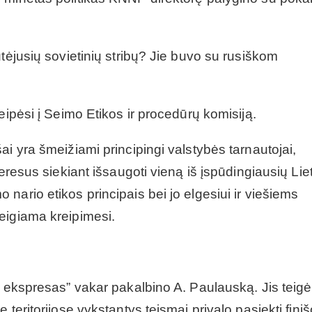
tėjusių sovietinių stribų? Jie buvo su rusiškom
eipėsi į Seimo Etikos ir procedūrų komisiją.
i yra šmeižiami principingi valstybės tarnautojai,
teresus siekiant išsaugoti vieną iš įspūdingiausių Li
nario etikos principais bei jo elgesiui ir viešiems
eigiama kreipimesi.
ų ekspresas” vakar pakalbino A. Paulauską. Jis teigė
teritorijose vykstantys teismai privalo pasiekti finiš