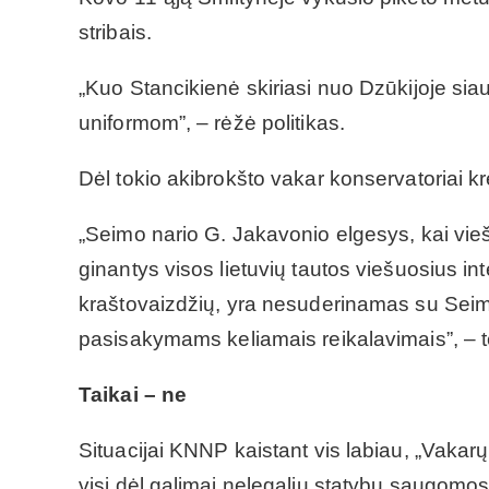
stribais.
„Kuo Stancikienė skiriasi nuo Dzūkijoje siau
uniformom”, – rėžė politikas.
Dėl tokio akibrokšto vakar konservatoriai kr
„Seimo nario G. Jakavonio elgesys, kai vieša
ginantys visos lietuvių tautos viešuosius in
kraštovaizdžių, yra nesuderinamas su Seimo 
pasisakymams keliamais reikalavimais”, – t
Taikai – ne
Situacijai KNNP kaistant vis labiau, „Vakar
visi dėl galimai nelegalių statybų saugomose 