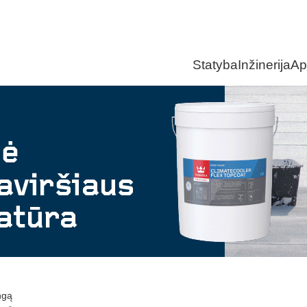
Statyba
Inžinerija
Ap
ngą