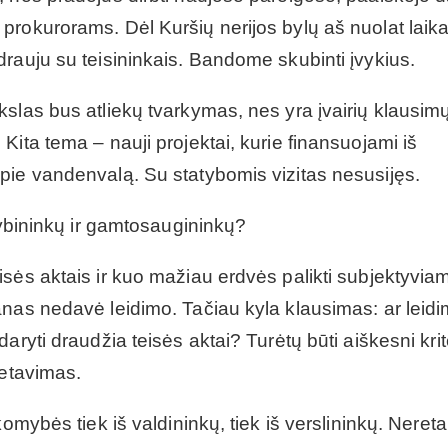
prokurorams. Dėl Kuršių nerijos bylų aš nuolat laik
rauju su teisininkais. Bandome skubinti įvykius.
slas bus atliekų tvarkymas, nes yra įvairių klausimų
ita tema – nauji projektai, kurie finansuojami iš
pie vandenvalą. Su statybomis vizitas nesusijęs.
dybininkų ir gamtosaugininkų?
sės aktais ir kuo mažiau erdvės palikti subjektyvia
anas nedavė leidimo. Tačiau kyla klausimas: ar leid
ryti draudžia teisės aktai? Turėtų būti aiškesni krite
retavimas.
omybės tiek iš valdininkų, tiek iš verslininkų. Nereta