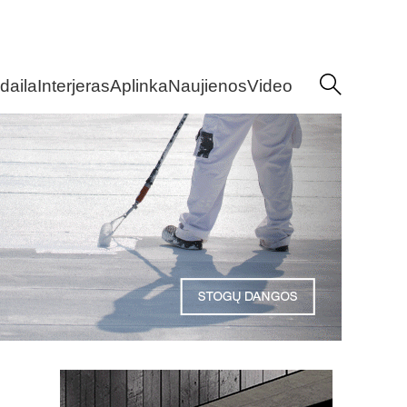
daila
Interjeras
Aplinka
Naujienos
Video