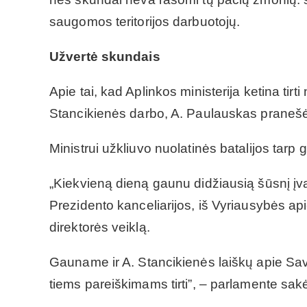
saugomos teritorijos darbuotojų.
Užvertė skundais
Apie tai, kad Aplinkos ministerija ketina ti
Stancikienės darbo, A. Paulauskas praneš
Ministrui užkliuvo nuolatinės batalijos tar
„Kiekvieną dieną gaunu didžiausią šūsnį įva
Prezidento kanceliarijos, iš Vyriausybės a
direktorės veiklą.
Gauname ir A. Stancikienės laiškų apie Sa
tiems pareiškimams tirti”, – parlamente sak