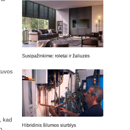
Susipažinkime: roletai ir žaliuzės
etuvos
, kad
Hibridinis šilumos siurblys
o