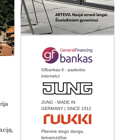
Gfbankas.lt - paskolos
internetu!
JUNG - MADE IN
rija
GERMANY | SINCE 1912
aciją,
Plieninė stogo danga,
lietvamzdžiai