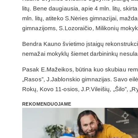
litų. Bene daugiausia, apie 4 mln. litų, ski
mln. litų, atiteko S.Nėries gimnazijai, mažd
gimnazijoms, S.Lozoraičio, Milikonių moky
Bendra Kauno švietimo įstaigų rekonstrukci
nemažai mokyklų šiemet darbininkų nesulauks
Pasak E.Mažeikos, būtina kuo skubiau remo
„Rasos”, J.Jablonskio gimnazijas. Savo eilė
Rokų, Kovo 11-osios, J.P.Vileišių, „Šilo”, „
REKOMENDUOJAME