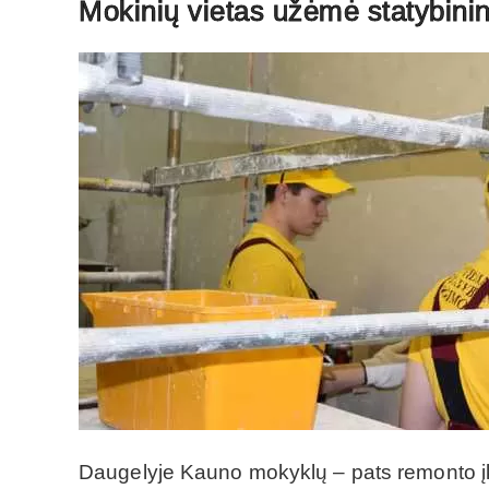
Mokinių vietas užėmė statybinin
Daugelyje Kauno mokyklų – pats remonto įka