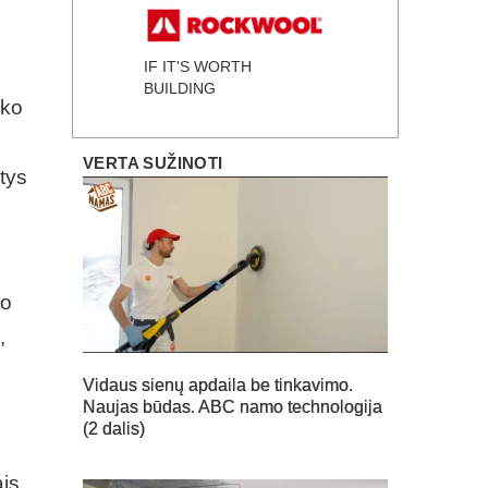
IF IT'S WORTH
BUILDING
rko
VERTA SUŽINOTI
tys
lo
,
Vidaus sienų apdaila be tinkavimo.
Naujas būdas. ABC namo technologija
(2 dalis)
ais