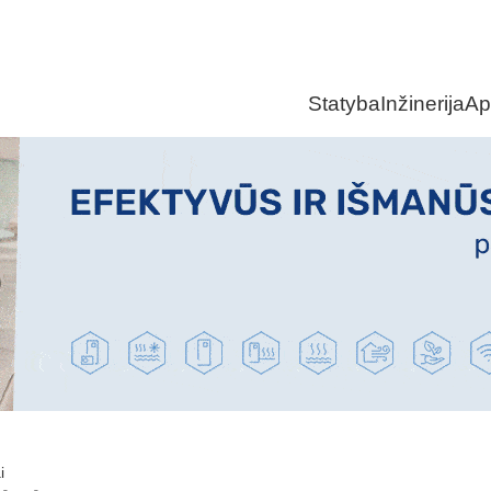
Statyba
Inžinerija
Ap
i