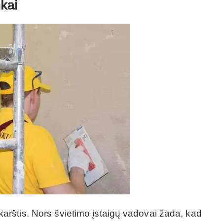
kai
rštis. Nors švietimo įstaigų vadovai žada, kad