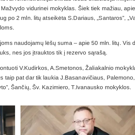
rta Mažvydo vidurinei mokyklas. Šiek tiek mažiau, api
aug po 2 mln. litų atseikėta S.Dariaus, „Santaros”, „V
kloms.
joms naudojamų lėšų suma – apie 50 mln. litų. Vis d
, nes jos įtrauktos tik į rezervo sąrašą.
ntuoti V.Kudirkos, A.Smetonos, Žaliakalnio mokykl
s taip pat dar tik laukia J.Basanavičiaus, Palemono,
Ryto”, Šančių, Šv. Kazimiero, T.Ivanausko mokyklos.