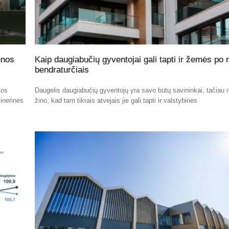
enos
Kaip daugiabučių gyventojai gali tapti ir žemės po
bendraturčiais
tos
Daugelis daugiabučių gyventojų yra savo butų savininkai, tačiau n
inerinės
žino, kad tam tikrais atvejais jie gali tapti ir valstybinės