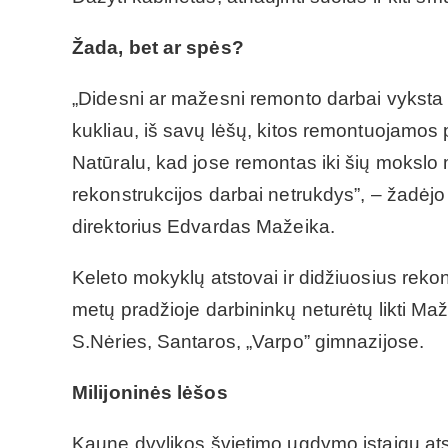
Žada, bet ar spės?
„Didesni ar mažesni remonto darbai vyksta
kukliau, iš savų lėšų, kitos remontuojamos p
Natūralu, kad jose remontas iki šių mokslo
rekonstrukcijos darbai netrukdys”, – žadėj
direktorius Edvardas Mažeika.
Keleto mokyklų atstovai ir didžiuosius rekon
metų pradžioje darbininkų neturėtų likti M
S.Nėries, Santaros, „Varpo” gimnazijose.
Milijoninės lėšos
Kaune dvylikos švietimo ugdymo įstaigų atsto