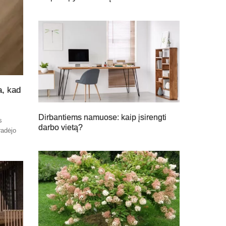
a, kad
Dirbantiems namuose: kaip įsirengti
s
darbo vietą?
radėjo