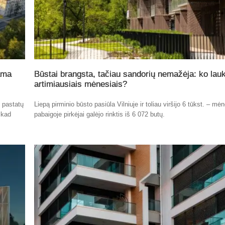
ama
Būstai brangsta, tačiau sandorių nemažėja: ko lauk
artimiausiais mėnesiais?
ų pastatų
Liepą pirminio būsto pasiūla Vilniuje ir toliau viršijo 6 tūkst. – mė
 kad
pabaigoje pirkėjai galėjo rinktis iš 6 072 butų.