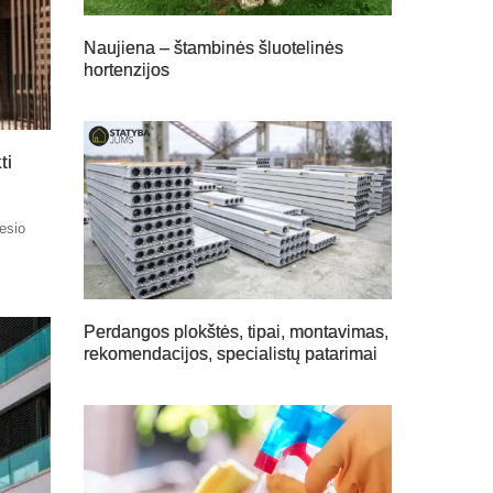
Naujiena – štambinės šluotelinės
hortenzijos
ti
nesio
Perdangos plokštės, tipai, montavimas,
rekomendacijos, specialistų patarimai