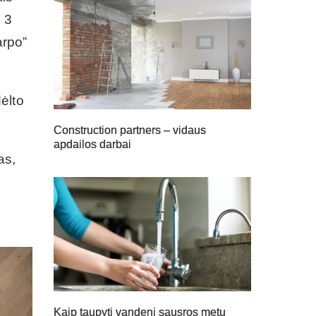
e 3
arpo”
ėlto
Construction partners – vidaus
apdailos darbai
as,
Kaip taupyti vandenį sausros metu