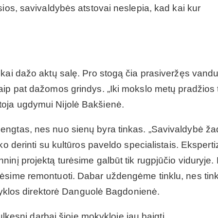
sios, savivaldybės atstovai neslepia, kad kai kur
nkai dažo aktų salę. Pro stogą čia prasiveržęs vand
ip pat dažomos grindys. „Iki mokslo metų pradžios t
oja ugdymui Nijolė Bakšienė.
engtas, nes nuo sienų byra tinkas. „Savivaldybė ža
ko derinti su kultūros paveldo specialistais. Eksperti
inį projektą turėsime galbūt tik rugpjūčio viduryje. 
lėsime remontuoti. Dabar uždengėme tinklu, nes tin
mokyklos direktorė Danguolė Bagdonienė.
ulkesni darbai šioje mokykloje jau baigti.