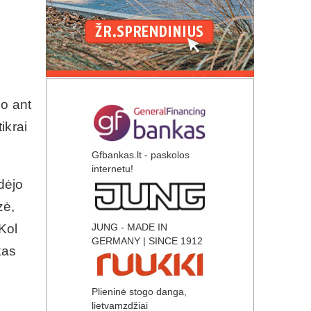
uo ant
ikrai
Gfbankas.lt - paskolos
internetu!
dėjo
zė,
Kol
JUNG - MADE IN
GERMANY | SINCE 1912
kas
Plieninė stogo danga,
lietvamzdžiai