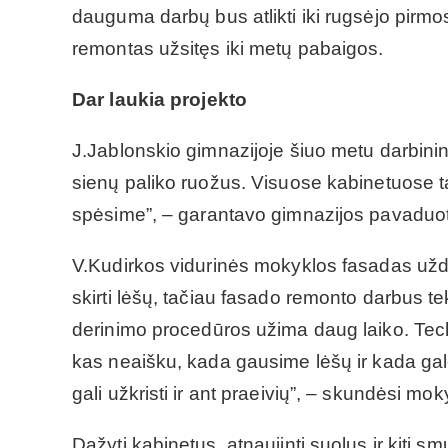
dauguma darbų bus atlikti iki rugsėjo pirmo
remontas užsitęs iki metų pabaigos.
Dar laukia projekto
J.Jablonskio gimnazijoje šiuo metu darbini
sienų paliko ruožus. Visuose kabinetuose ta
spėsime”, – garantavo gimnazijos pavaduot
V.Kudirkos vidurinės mokyklos fasadas užd
skirti lėšų, tačiau fasado remonto darbus te
derinimo procedūros užima daug laiko. Techn
kas neaišku, kada gausime lėšų ir kada ga
gali užkristi ir ant praeivių”, – skundėsi 
Dažyti kabinetus, atnaujinti suolus ir kiti sm