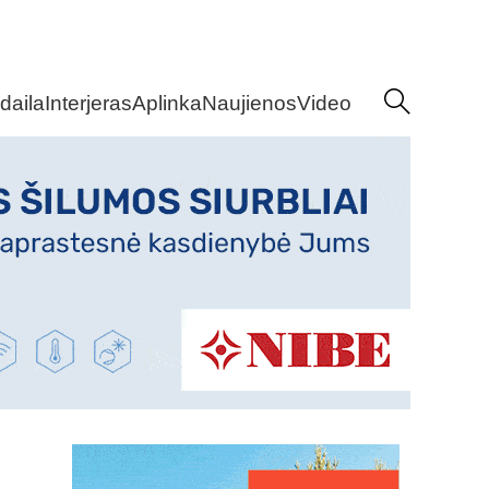
daila
Interjeras
Aplinka
Naujienos
Video