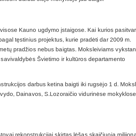
 visose Kauno ugdymo įstaigose. Kai kurios pasitva
agal tęstinius projektus, kurie pradėti dar 2009 m.
 metų pradžios nebus baigtas. Moksleiviams vykstan
o savivaldybės Švietimo ir kultūros departamento
strukcijos darbus ketina baigti iki rugsėjo 1 d. Moks
ažvydo, Dainavos, S.Lozoraičio vidurinėse mokyklose
vai rekonstrukcijai skirtas lėšas skaičiuoja milijon