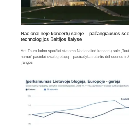
Nacionalinėje koncertų salėje – pažangiausios sc
technologijos Baltijos šalyse
Ant Tauro kalno sparčiai statoma Nacionalinė koncertų salė „Tau
namai“ pasiekė svarbų etapą – pasirašyta sutartis dėl scenos inž
įrangos