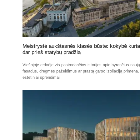
Meistrystė aukštesnės klasės būste: kokybė kuri
dar prieš statybų pradžią
Viešojoje erdvėje vis pasirodančios istorijos apie byrančius nauj
fasadus, drėgmės pažeidimus ar prastą garso izoliaciją primena,
estetiniai sprendimai