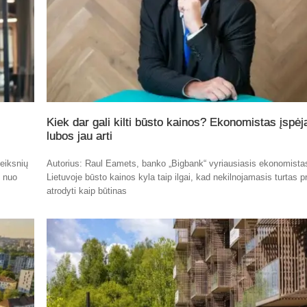
Kiek dar gali kilti būsto kainos? Ekonomistas įspėj
lubos jau arti
eiksnių
Autorius: Raul Eamets, banko „Bigbank“ vyriausiasis ekonomista
t nuo
Lietuvoje būsto kainos kyla taip ilgai, kad nekilnojamasis turtas p
atrodyti kaip būtinas