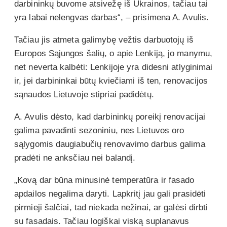
darbininkų buvome atsivežę iš Ukrainos, tačiau tai
yra labai nelengvas darbas“, – prisimena A. Avulis.
Tačiau jis atmeta galimybę vežtis darbuotojų iš
Europos Sąjungos šalių, o apie Lenkiją, jo manymu,
net neverta kalbėti: Lenkijoje yra didesni atlyginimai
ir, jei darbininkai būtų kviečiami iš ten, renovacijos
sąnaudos Lietuvoje stipriai padidėtų.
A. Avulis dėsto, kad darbininkų poreikį renovacijai
galima pavadinti sezoniniu, nes Lietuvos oro
sąlygomis daugiabučių renovavimo darbus galima
pradėti ne anksčiau nei balandį.
„Kovą dar būna minusinė temperatūra ir fasado
apdailos negalima daryti. Lapkritį jau gali prasidėti
pirmieji šalčiai, tad niekada nežinai, ar galėsi dirbti
su fasadais. Tačiau logiškai viską suplanavus