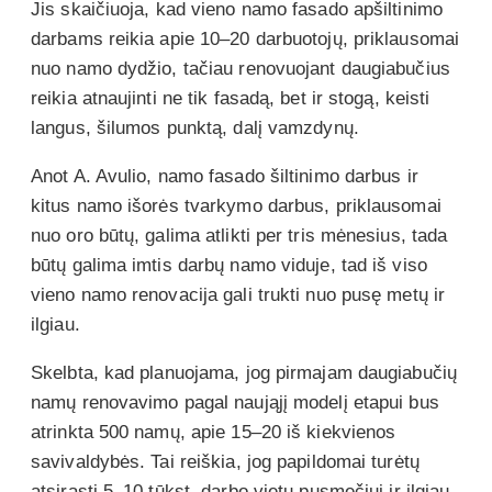
Jis skaičiuoja, kad vieno namo fasado apšiltinimo
darbams reikia apie 10–20 darbuotojų, priklausomai
nuo namo dydžio, tačiau renovuojant daugiabučius
reikia atnaujinti ne tik fasadą, bet ir stogą, keisti
langus, šilumos punktą, dalį vamzdynų.
Anot A. Avulio, namo fasado šiltinimo darbus ir
kitus namo išorės tvarkymo darbus, priklausomai
nuo oro būtų, galima atlikti per tris mėnesius, tada
būtų galima imtis darbų namo viduje, tad iš viso
vieno namo renovacija gali trukti nuo pusę metų ir
ilgiau.
Skelbta, kad planuojama, jog pirmajam daugiabučių
namų renovavimo pagal naująjį modelį etapui bus
atrinkta 500 namų, apie 15–20 iš kiekvienos
savivaldybės. Tai reiškia, jog papildomai turėtų
atsirasti 5–10 tūkst. darbo vietų pusmečiui ir ilgiau.