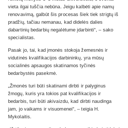
vieta ilgai tuščia nebūna. Jeigu kalbėti apie namų
renovavimą, galbūt šis procesas šiek tiek strigtų iš
pradžių, tačiau nemanau, kad didelės dalies
dabartinių bedarbių negalėtume įdarbinti“, – sako
specialistas.
Pasak jo, tai, kad įmonės stokoja žemesnės ir
vidutinės kvalifikacijos darbininkų, yra mūsų
socialinės apsaugos skatinamos tyčinės
bedarbystės pasekmė.
„Žmonės turi būti skatinami dirbti ir palyginus
žmogų, kuris yra tokios pat kvalifikacijos ir
bedarbis, turi būti akivaizdu, kad dirbti naudinga
jam, jo vaikams ir visuomenei“, – teigia H.
Mykolaitis.