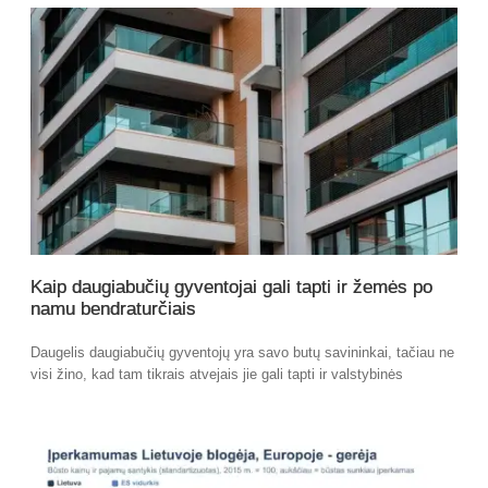
Kaip daugiabučių gyventojai gali tapti ir žemės po
namu bendraturčiais
Daugelis daugiabučių gyventojų yra savo butų savininkai, tačiau ne
visi žino, kad tam tikrais atvejais jie gali tapti ir valstybinės