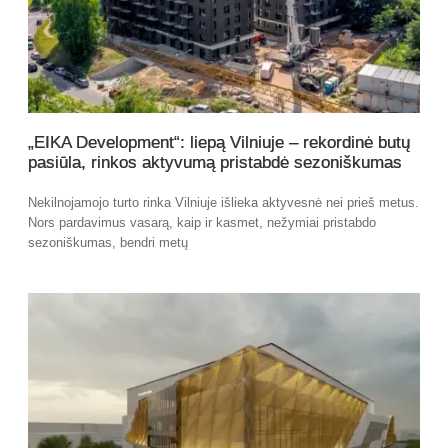
„EIKA Development“: liepą Vilniuje – rekordinė butų
pasiūla, rinkos aktyvumą pristabdė sezoniškumas
Nekilnojamojo turto rinka Vilniuje išlieka aktyvesnė nei prieš metus.
Nors pardavimus vasarą, kaip ir kasmet, nežymiai pristabdo
sezoniškumas, bendri metų