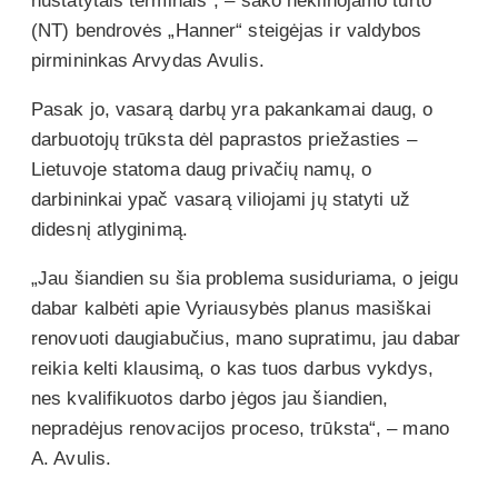
nustatytais terminais“, – sako nekilnojamo turto
(NT) bendrovės „Hanner“ steigėjas ir valdybos
pirmininkas Arvydas Avulis.
Pasak jo, vasarą darbų yra pakankamai daug, o
darbuotojų trūksta dėl paprastos priežasties –
Lietuvoje statoma daug privačių namų, o
darbininkai ypač vasarą viliojami jų statyti už
didesnį atlyginimą.
„Jau šiandien su šia problema susiduriama, o jeigu
dabar kalbėti apie Vyriausybės planus masiškai
renovuoti daugiabučius, mano supratimu, jau dabar
reikia kelti klausimą, o kas tuos darbus vykdys,
nes kvalifikuotos darbo jėgos jau šiandien,
nepradėjus renovacijos proceso, trūksta“, – mano
A. Avulis.