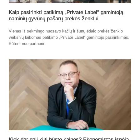
Kaip pasirinkti patikimą „Private Label“ gamintoją
naminių gyvūnų pašarų prekės ženklui
Vienas iš sėkmingo nuosavo kačių ir šunų ėdalo prekės ženklo
veiksnių laikomas patikimo „Private Label“ gamintojo pasirinkimas.
Būtent nuo partnerio
Kiek dar gali kilti būsto kainos? Ekonomistas įspėja,