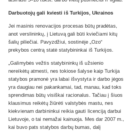
Darbuotojų gali kviesti iš Turkijos, Ukrainos
Jei masinis renovacijos procesas būtų pradėtas,
anot verslininkų, į Lietuvą gali būti kviečiami kitų
šalių piliečiai. Pavyzdžiui, sostinėje „Ozo“
prekybos centrą statė statybininkai iš Turkijos.
„Galimybės vežtis statybininkų iš užsienio
nereikėtų atmesti, nes tokiose šalyse kaip Turkija
statybos pramonė yra labai išvystyta ir darbo jėgos
yra daugiau nei pakankamai, tad, manau, kad toks
sprendimas būtų visiškai racionalus. Tačiau į šiuos
klausimus reikėtų žiūrėti valstybės mastu, nes
kiekvienam darbininkui reikia gauti licenciją darbui
Lietuvoje, o tai nemažai kainuoja. Mes dar 2007 m.,
kai buvo pats statybos darbų bumas, dalį