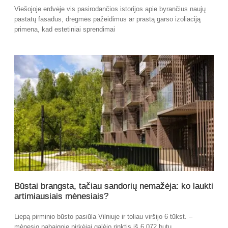
Viešojoje erdvėje vis pasirodančios istorijos apie byrančius naujų
pastatų fasadus, drėgmės pažeidimus ar prastą garso izoliaciją
primena, kad estetiniai sprendimai
Būstai brangsta, tačiau sandorių nemažėja: ko laukti
artimiausiais mėnesiais?
Liepą pirminio būsto pasiūla Vilniuje ir toliau viršijo 6 tūkst. –
mėnesio pabaigoje pirkėjai galėjo rinktis iš 6 072 butų.