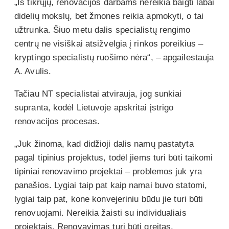
„Iš tikrųjų, renovacijos darbams nereikia baigti labai
didelių mokslų, bet žmones reikia apmokyti, o tai
užtrunka. Šiuo metu dalis specialistų rengimo
centrų ne visiškai atsižvelgia į rinkos poreikius –
kryptingo specialistų ruošimo nėra“, – apgailestauja
A. Avulis.
Tačiau NT specialistai atvirauja, jog sunkiai
supranta, kodėl Lietuvoje apskritai įstrigo
renovacijos procesas.
„Juk žinoma, kad didžioji dalis namų pastatyta
pagal tipinius projektus, todėl jiems turi būti taikomi
tipiniai renovavimo projektai – problemos juk yra
panašios. Lygiai taip pat kaip namai buvo statomi,
lygiai taip pat, kone konvejeriniu būdu jie turi būti
renovuojami. Nereikia žaisti su individualiais
projektais. Renovavimas turi būti greitas,