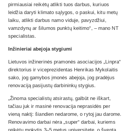
pirmiausiai reikėtų atlikti tuos darbus, kuriuos
leidžia daryti klimato sąlygos, o paskui, kitu metų
laiku, atlikti darbus namo viduje, pavyzdžiui,
vamzdynų ar šilumos punktų keitimo“, – mano NT
specialistas.
Inžinieriai abejoja stygiumi
Lietuvos inžinerinės pramonės asociacijos „Linpra“
direktorius ir viceprezidentas Henrikas Mykolaitis
sako, jog gamybos įmonės abejoja, jog pradėjus
renovaciją pasijustų darbininkų stygius.
„Žinoma specialistų atsirastų, galbūt ne iškart,
tačiau juk ir masinė renovacija neprasidės per
vieną naktį: šiandien nedarome, o rytoj jau darome.
Renovavimo darbai nėra „super“ darbai, kuriems
reikėtų mokytis 3–5 metus universitete, o šventa