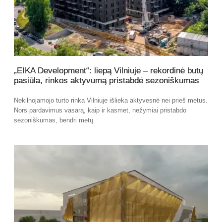
„EIKA Development“: liepą Vilniuje – rekordinė butų
pasiūla, rinkos aktyvumą pristabdė sezoniškumas
Nekilnojamojo turto rinka Vilniuje išlieka aktyvesnė nei prieš metus.
Nors pardavimus vasarą, kaip ir kasmet, nežymiai pristabdo
sezoniškumas, bendri metų