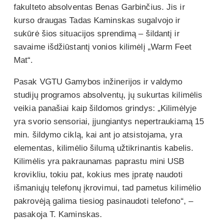
fakulteto absolventas Benas Garbinčius. Jis ir
kurso draugas Tadas Kaminskas sugalvojo ir
sukūrė šios situacijos sprendimą – šildantį ir
savaime išdžiūstantį vonios kilimėlį „Warm Feet
Mat“.
Pasak VGTU Gamybos inžinerijos ir valdymo
studijų programos absolventų, jų sukurtas kilimėlis
veikia panašiai kaip šildomos grindys: „Kilimėlyje
yra svorio sensoriai, įjungiantys nepertraukiamą 15
min. šildymo ciklą, kai ant jo atsistojama, yra
elementas, kilimėlio šilumą užtikrinantis kabelis.
Kilimėlis yra pakraunamas paprastu mini USB
krovikliu, tokiu pat, kokius mes įpratę naudoti
išmaniųjų telefonų įkrovimui, tad pametus kilimėlio
pakrovėją galima tiesiog pasinaudoti telefono“, –
pasakoja T. Kaminskas.