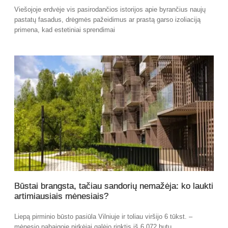
Viešojoje erdvėje vis pasirodančios istorijos apie byrančius naujų
pastatų fasadus, drėgmės pažeidimus ar prastą garso izoliaciją
primena, kad estetiniai sprendimai
Būstai brangsta, tačiau sandorių nemažėja: ko laukti
artimiausiais mėnesiais?
Liepą pirminio būsto pasiūla Vilniuje ir toliau viršijo 6 tūkst. –
mėnesio pabaigoje pirkėjai galėjo rinktis iš 6 072 butų.