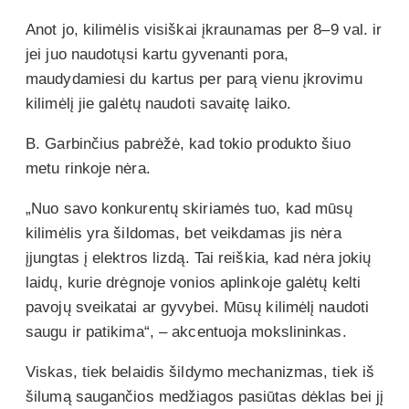
Anot jo, kilimėlis visiškai įkraunamas per 8–9 val. ir
jei juo naudotųsi kartu gyvenanti pora,
maudydamiesi du kartus per parą vienu įkrovimu
kilimėlį jie galėtų naudoti savaitę laiko.
B. Garbinčius pabrėžė, kad tokio produkto šiuo
metu rinkoje nėra.
„Nuo savo konkurentų skiriamės tuo, kad mūsų
kilimėlis yra šildomas, bet veikdamas jis nėra
įjungtas į elektros lizdą. Tai reiškia, kad nėra jokių
laidų, kurie drėgnoje vonios aplinkoje galėtų kelti
pavojų sveikatai ar gyvybei. Mūsų kilimėlį naudoti
saugu ir patikima“, – akcentuoja mokslininkas.
Viskas, tiek belaidis šildymo mechanizmas, tiek iš
šilumą saugančios medžiagos pasiūtas dėklas bei jį