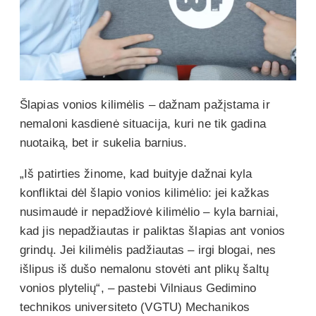
Šlapias vonios kilimėlis – dažnam pažįstama ir
nemaloni kasdienė situacija, kuri ne tik gadina
nuotaiką, bet ir sukelia barnius.
„Iš patirties žinome, kad buityje dažnai kyla
konfliktai dėl šlapio vonios kilimėlio: jei kažkas
nusimaudė ir nepadžiovė kilimėlio – kyla barniai,
kad jis nepadžiautas ir paliktas šlapias ant vonios
grindų. Jei kilimėlis padžiautas – irgi blogai, nes
išlipus iš dušo nemalonu stovėti ant plikų šaltų
vonios plytelių“, – pastebi Vilniaus Gedimino
technikos universiteto (VGTU) Mechanikos