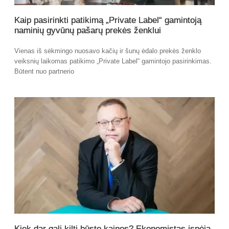
Kaip pasirinkti patikimą „Private Label“ gamintoją
naminių gyvūnų pašarų prekės ženklui
Vienas iš sėkmingo nuosavo kačių ir šunų ėdalo prekės ženklo
veiksnių laikomas patikimo „Private Label“ gamintojo pasirinkimas.
Būtent nuo partnerio
Kiek dar gali kilti būsto kainos? Ekonomistas įspėja,