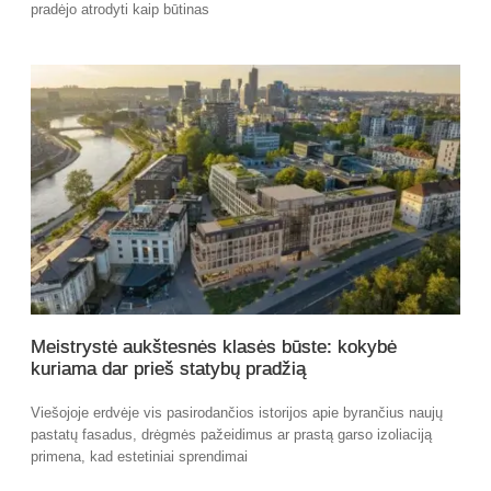
pradėjo atrodyti kaip būtinas
Meistrystė aukštesnės klasės būste: kokybė
kuriama dar prieš statybų pradžią
Viešojoje erdvėje vis pasirodančios istorijos apie byrančius naujų
pastatų fasadus, drėgmės pažeidimus ar prastą garso izoliaciją
primena, kad estetiniai sprendimai