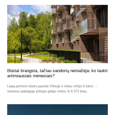
Būstai brangsta, tačiau sandorių nemažėja: ko laukti
artimiausiais mėnesiais?
Liepą pirminio būsto pasiūla Vilniuje ir toliau viršijo 6 tūkst. –
mėnesio pabaigoje pirkėjai galėjo rinktis iš 6 072 butų.