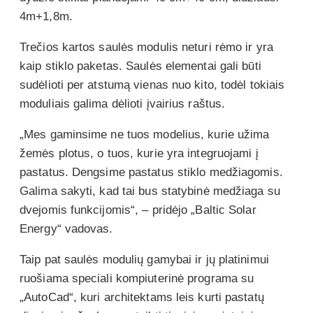
4m+1,8m.
Trečios kartos saulės modulis neturi rėmo ir yra
kaip stiklo paketas. Saulės elementai gali būti
sudėlioti per atstumą vienas nuo kito, todėl tokiais
moduliais galima dėlioti įvairius raštus.
„Mes gaminsime ne tuos modelius, kurie užima
žemės plotus, o tuos, kurie yra integruojami į
pastatus. Dengsime pastatus stiklo medžiagomis.
Galima sakyti, kad tai bus statybinė medžiaga su
dvejomis funkcijomis“, – pridėjo „Baltic Solar
Energy“ vadovas.
Taip pat saulės modulių gamybai ir jų platinimui
ruošiama speciali kompiuterinė programa su
„AutoCad“, kuri architektams leis kurti pastatų