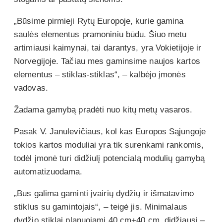
„Būsime pirmieji Rytų Europoje, kurie gamina
saulės elementus pramoniniu būdu. Šiuo metu
artimiausi kaimynai, tai darantys, yra Vokietijoje ir
Norvegijoje. Tačiau mes gaminsime naujos kartos
elementus – stiklas-stiklas“, – kalbėjo įmonės
vadovas.
Žadama gamybą pradėti nuo kitų metų vasaros.
Pasak V. Janulevičiaus, kol kas Europos Sąjungoje
tokios kartos moduliai yra tik surenkami rankomis,
todėl įmonė turi didžiulį potencialą modulių gamybą
automatizuodama.
„Bus galima gaminti įvairių dydžių ir išmatavimo
stiklus su gamintojais“, – teigė jis. Minimalaus
dydžio stiklai planuojami 40 cm+40 cm, didžiausi –