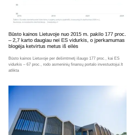
Būsto kainos Lietuvoje nuo 2015 m. pakilo 177 proc.
– 2,7 karto daugiau nei ES vidurkis, o įperkamumas
blogėja ketvirtus metus iš eilės
Būsto kainos Lietuvoje per dešimtmetį išaugo 177 proc., kai ES
vidurkis – 67 proc., rodo asmeninių finansų portalo investuotojui.lt
atlikta