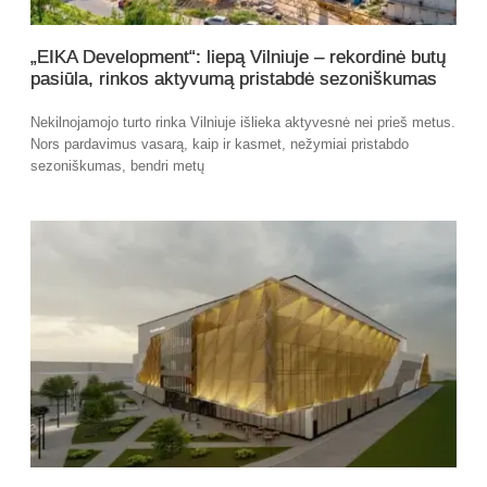
„EIKA Development“: liepą Vilniuje – rekordinė butų
pasiūla, rinkos aktyvumą pristabdė sezoniškumas
Nekilnojamojo turto rinka Vilniuje išlieka aktyvesnė nei prieš metus.
Nors pardavimus vasarą, kaip ir kasmet, nežymiai pristabdo
sezoniškumas, bendri metų