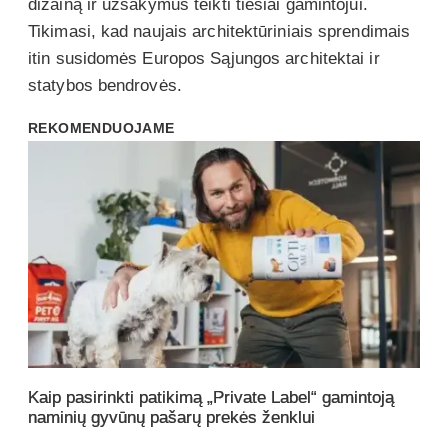
dizainą ir užsakymus teikti tiesiai gamintojui.
Tikimasi, kad naujais architektūriniais sprendimais
itin susidomės Europos Sąjungos architektai ir
statybos bendrovės.
REKOMENDUOJAME
Kaip pasirinkti patikimą „Private Label“ gamintoją
naminių gyvūnų pašarų prekės ženklui