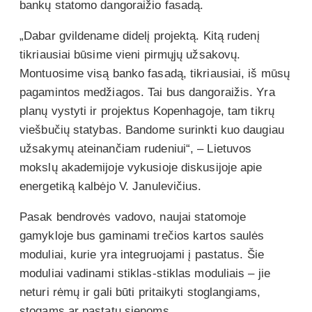
bankų statomo dangoraižio fasadą.
„Dabar gvildename didelį projektą. Kitą rudenį
tikriausiai būsime vieni pirmųjų užsakovų.
Montuosime visą banko fasadą, tikriausiai, iš mūsų
pagamintos medžiagos. Tai bus dangoraižis. Yra
planų vystyti ir projektus Kopenhagoje, tam tikrų
viešbučių statybas. Bandome surinkti kuo daugiau
užsakymų ateinančiam rudeniui“, – Lietuvos
mokslų akademijoje vykusioje diskusijoje apie
energetiką kalbėjo V. Janulevičius.
Pasak bendrovės vadovo, naujai statomoje
gamykloje bus gaminami trečios kartos saulės
moduliai, kurie yra integruojami į pastatus. Šie
moduliai vadinami stiklas-stiklas moduliais – jie
neturi rėmų ir gali būti pritaikyti stoglangiams,
stogams ar pastatų sienoms.