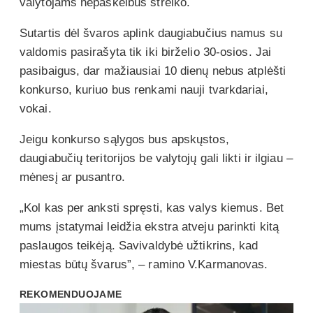
valytojams nepaskelbus streiko.
Sutartis dėl švaros aplink daugiabučius namus su
valdomis pasirašyta tik iki birželio 30-osios. Jai
pasibaigus, dar mažiausiai 10 dienų nebus atplėšti
konkurso, kuriuo bus renkami nauji tvarkdariai,
vokai.
Jeigu konkurso sąlygos bus apskųstos,
daugiabučių teritorijos be valytojų gali likti ir ilgiau –
mėnesį ar pusantro.
„Kol kas per anksti spręsti, kas valys kiemus. Bet
mums įstatymai leidžia ekstra atveju parinkti kitą
paslaugos teikėją. Savivaldybė užtikrins, kad
miestas būtų švarus”, – ramino V.Karmanovas.
REKOMENDUOJAME