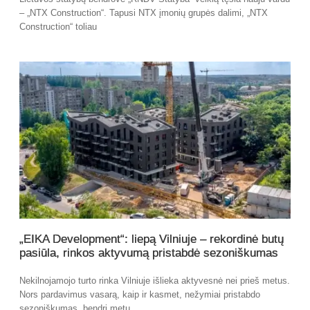
– „NTX Construction“. Tapusi NTX įmonių grupės dalimi, „NTX
Construction“ toliau
„EIKA Development“: liepą Vilniuje – rekordinė butų
pasiūla, rinkos aktyvumą pristabdė sezoniškumas
Nekilnojamojo turto rinka Vilniuje išlieka aktyvesnė nei prieš metus.
Nors pardavimus vasarą, kaip ir kasmet, nežymiai pristabdo
sezoniškumas, bendri metų