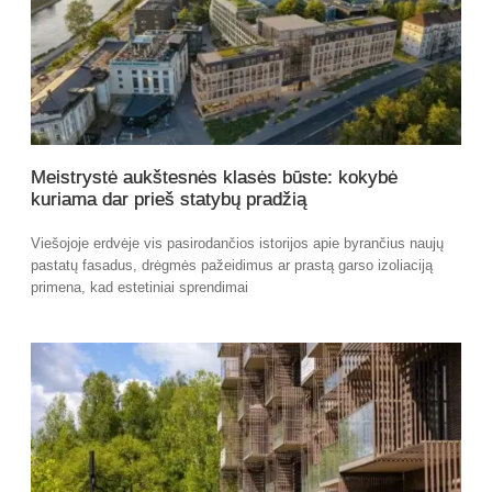
Meistrystė aukštesnės klasės būste: kokybė
kuriama dar prieš statybų pradžią
Viešojoje erdvėje vis pasirodančios istorijos apie byrančius naujų
pastatų fasadus, drėgmės pažeidimus ar prastą garso izoliaciją
primena, kad estetiniai sprendimai