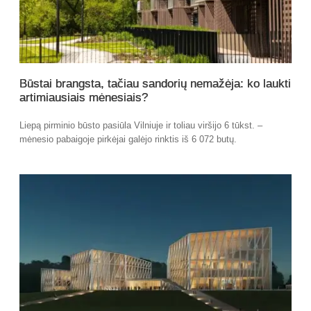
Būstai brangsta, tačiau sandorių nemažėja: ko laukti
artimiausiais mėnesiais?
Liepą pirminio būsto pasiūla Vilniuje ir toliau viršijo 6 tūkst. –
mėnesio pabaigoje pirkėjai galėjo rinktis iš 6 072 butų.