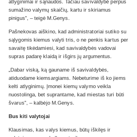
atlyginimai ir sąnaudos. Tačiau savivaldybė perpus
sumažino valymų skaičių, kartu ir skiriamus
pinigus”, – teigė M.Genys.
Pašnekovas aiškino, kad administratoriai sutiko su
sąlygomis kiemus valyti tris, o ne penkis kartus per
savaitę tikėdamiesi, kad savivaldybės vadovai
supras padarę klaidą ir išgirs jų argumentus.
„Dabar viską, ką gauname iš savivaldybės,
atiduodame kiemsargiams. Nebeturime iš ko jiems
kelti atlyginimų. Įmonei kiemų valymo veikla
nuostolinga, bet suprantame, kad miestas turi būti
švarus”, – kalbėjo M.Genys.
Bus kiti valytojai
Klausimas, kas valys kiemus, būtų iškilęs ir