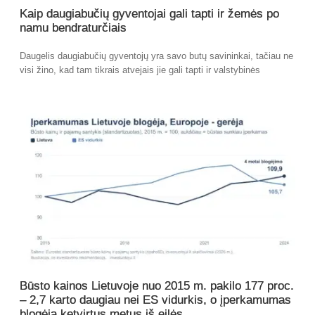
Kaip daugiabučių gyventojai gali tapti ir žemės po
namu bendraturčiais
Daugelis daugiabučių gyventojų yra savo butų savininkai, tačiau ne
visi žino, kad tam tikrais atvejais jie gali tapti ir valstybinės
Būsto kainos Lietuvoje nuo 2015 m. pakilo 177 proc.
– 2,7 karto daugiau nei ES vidurkis, o įperkamumas
blogėja ketvirtus metus iš eilės