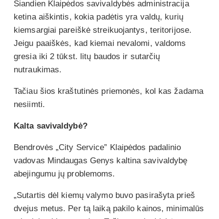
Šiandien Klaipėdos savivaldybės administracija
ketina aiškintis, kokia padėtis yra valdų, kurių
kiemsargiai pareiškė streikuojantys, teritorijose.
Jeigu paaiškės, kad kiemai nevalomi, valdoms
gresia iki 2 tūkst. litų baudos ir sutarčių
nutraukimas.
Tačiau šios kraštutinės priemonės, kol kas žadama
nesiimti.
Kalta savivaldybė?
Bendrovės „City Service” Klaipėdos padalinio
vadovas Mindaugas Genys kaltina savivaldybę
abejingumu jų problemoms.
„Sutartis dėl kiemų valymo buvo pasirašyta prieš
dvejus metus. Per tą laiką pakilo kainos, minimalūs