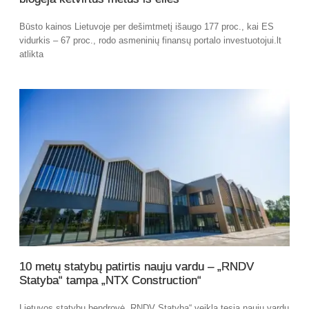
Būsto kainos Lietuvoje per dešimtmetį išaugo 177 proc., kai ES
vidurkis – 67 proc., rodo asmeninių finansų portalo investuotojui.lt
atlikta
10 metų statybų patirtis nauju vardu – „RNDV
Statyba“ tampa „NTX Construction“
Lietuvos statybų bendrovė „RNDV Statyba“ veiklą tęsia nauju vardu