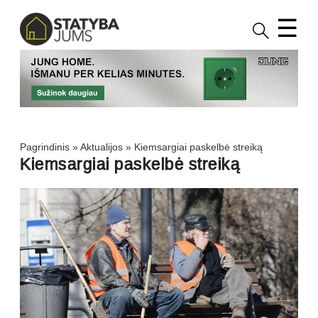
☰
Pagrindinis
»
Aktualijos
»
Kiemsargiai paskelbė streiką
Kiemsargiai paskelbė streiką