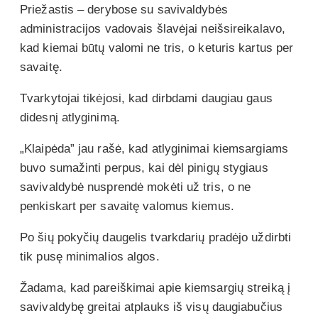
Priežastis – derybose su savivaldybės
administracijos vadovais šlavėjai neišsireikalavo,
kad kiemai būtų valomi ne tris, o keturis kartus per
savaitę.
Tvarkytojai tikėjosi, kad dirbdami daugiau gaus
didesnį atlyginimą.
„Klaipėda” jau rašė, kad atlyginimai kiemsargiams
buvo sumažinti perpus, kai dėl pinigų stygiaus
savivaldybė nusprendė mokėti už tris, o ne
penkiskart per savaitę valomus kiemus.
Po šių pokyčių daugelis tvarkdarių pradėjo uždirbti
tik pusę minimalios algos.
Žadama, kad pareiškimai apie kiemsargių streiką į
savivaldybę greitai atplauks iš visų daugiabučius