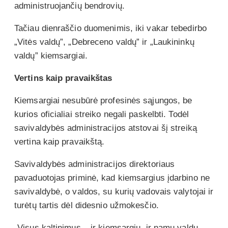
administruojančių bendrovių.
Tačiau dienraščio duomenimis, iki vakar tebedirbo
„Vitės valdų”, „Debreceno valdų” ir „Laukininkų
valdų” kiemsargiai.
Vertins kaip pravaikštas
Kiemsargiai nesubūrė profesinės sąjungos, be
kurios oficialiai streiko negali paskelbti. Todėl
savivaldybės administracijos atstovai šį streiką
vertina kaip pravaikštą.
Savivaldybės administracijos direktoriaus
pavaduotojas priminė, kad kiemsargius įdarbino ne
savivaldybė, o valdos, su kurių vadovais valytojai ir
turėtų tartis dėl didesnio užmokesčio.
„Visus kaltinimus – ir kiemsargių, ir namų valdų