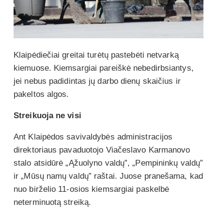
Klaipėdiečiai greitai turėtų pastebėti netvarką
kiemuose. Kiemsargiai pareiškė nebedirbsiantys,
jei nebus padidintas jų darbo dienų skaičius ir
pakeltos algos.
Streikuoja ne visi
Ant Klaipėdos savivaldybės administracijos
direktoriaus pavaduotojo Viačeslavo Karmanovo
stalo atsidūrė „Ąžuolyno valdų”, „Pempininkų valdų”
ir „Mūsų namų valdų” raštai. Juose pranešama, kad
nuo birželio 11-osios kiemsargiai paskelbė
neterminuotą streiką.