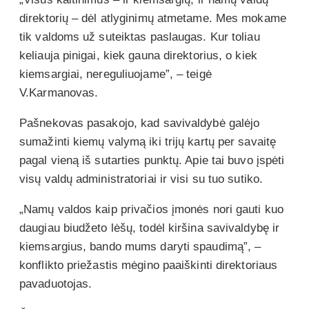
direktorių – dėl atlyginimų atmetame. Mes mokame
tik valdoms už suteiktas paslaugas. Kur toliau
keliauja pinigai, kiek gauna direktorius, o kiek
kiemsargiai, nereguliuojame”, – teigė
V.Karmanovas.
Pašnekovas pasakojo, kad savivaldybė galėjo
sumažinti kiemų valymą iki trijų kartų per savaitę
pagal vieną iš sutarties punktų. Apie tai buvo įspėti
visų valdų administratoriai ir visi su tuo sutiko.
„Namų valdos kaip privačios įmonės nori gauti kuo
daugiau biudžeto lėšų, todėl kiršina savivaldybę ir
kiemsargius, bando mums daryti spaudimą”, –
konflikto priežastis mėgino paaiškinti direktoriaus
pavaduotojas.