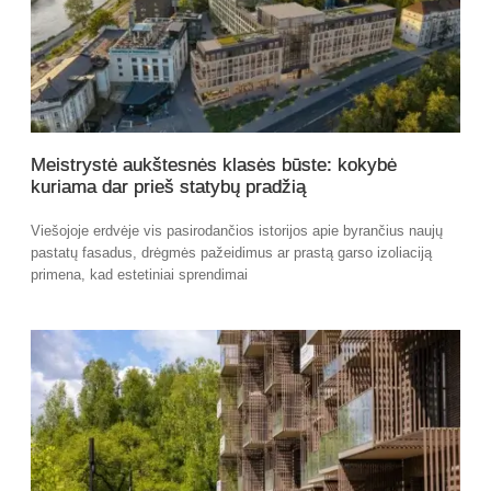
Meistrystė aukštesnės klasės būste: kokybė
kuriama dar prieš statybų pradžią
Viešojoje erdvėje vis pasirodančios istorijos apie byrančius naujų
pastatų fasadus, drėgmės pažeidimus ar prastą garso izoliaciją
primena, kad estetiniai sprendimai