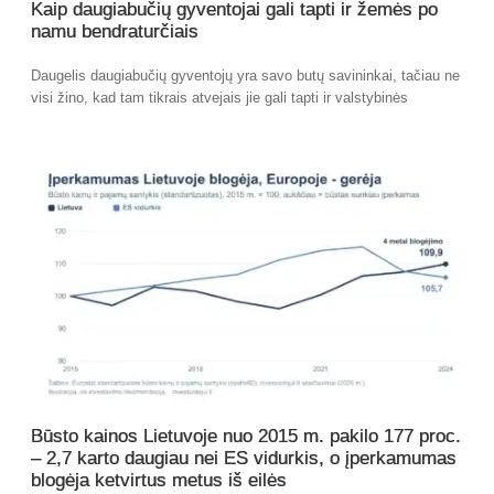
Kaip daugiabučių gyventojai gali tapti ir žemės po
namu bendraturčiais
Daugelis daugiabučių gyventojų yra savo butų savininkai, tačiau ne
visi žino, kad tam tikrais atvejais jie gali tapti ir valstybinės
Būsto kainos Lietuvoje nuo 2015 m. pakilo 177 proc.
– 2,7 karto daugiau nei ES vidurkis, o įperkamumas
blogėja ketvirtus metus iš eilės