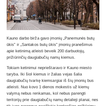
Kauno darbo birža gavo įmonių „Panemunės butų
ūkis” ir „Santakos butų ūkis” įmonių pranešimus
apie ketinimą atleisti beveik 200 darbuotojų,
prižiūrinčių daugiabučių namų kiemus.
Tokiam ketinimui neprieštaravo ir Kauno miesto
taryba. Iki šiol kiemus ir žalias vejas šalia
daugiabučių tvarkę kiemsargiai iš šių įmonių bus
atleisti. Nuo kovo 1 dienos mokestis už kiemų
valymą nebus renkamas, kol nebus parengti
teritorijų prie daugiabučių namų detalieji planai, nes