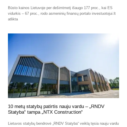
Būsto kainos Lietuvoje per dešimtmetį išaugo 177 proc., kai ES
vidurkis – 67 proc., rodo asmeninių finansų portalo investuotojui.lt
atlikta
10 metų statybų patirtis nauju vardu – „RNDV
Statyba“ tampa „NTX Construction“
Lietuvos statybų bendrovė „RNDV Statyba“ veiklą tęsia nauju vardu