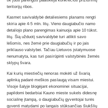
tik juos parengus paaiškėja konkrečios prižiūrimų
teritorijų ribos.
Kasmet savivaldybė detaliesiems planams rengti
skiria apie 4-5 mln. litų. Vieno daugiabučio namo
detaliojo plano parengimas kainuoja apie 10 tūkst.
litų. Šią užduotį savivaldybė turi atlikti savo
lėšomis, nes žemė prie daugiabučių ir po jais
priklauso valstybei. Tačiau Lietuvos įstatymuose
nenumatyta, kas turi pasirūpinti valstybinės žemės
sklypų švara.
Kai kurių miestiečių nenoras mokėti už švarią
aplinką padarė meškos paslaugą visam miestui.
Visoje šalyje blogėjant ekonominei situacijai,
papildomi bedarbiai Kauno mieste sukels didesnę
socialinę įtampą, o daugiabučių gyventojai turės
gyventi matydami po langais stūksančias šiukšlių