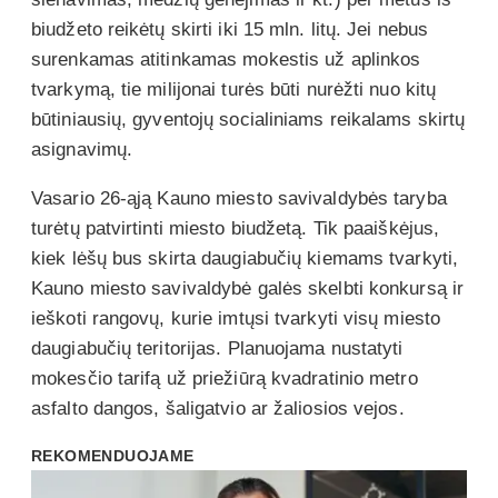
biudžeto reikėtų skirti iki 15 mln. litų. Jei nebus
surenkamas atitinkamas mokestis už aplinkos
tvarkymą, tie milijonai turės būti nurėžti nuo kitų
būtiniausių, gyventojų socialiniams reikalams skirtų
asignavimų.
Vasario 26-ąją Kauno miesto savivaldybės taryba
turėtų patvirtinti miesto biudžetą. Tik paaiškėjus,
kiek lėšų bus skirta daugiabučių kiemams tvarkyti,
Kauno miesto savivaldybė galės skelbti konkursą ir
ieškoti rangovų, kurie imtųsi tvarkyti visų miesto
daugiabučių teritorijas. Planuojama nustatyti
mokesčio tarifą už priežiūrą kvadratinio metro
asfalto dangos, šaligatvio ar žaliosios vejos.
REKOMENDUOJAME