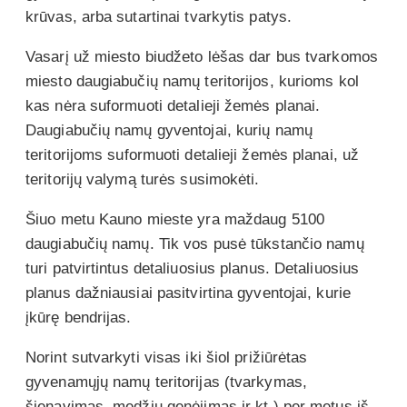
krūvas, arba sutartinai tvarkytis patys.
Vasarį už miesto biudžeto lėšas dar bus tvarkomos
miesto daugiabučių namų teritorijos, kurioms kol
kas nėra suformuoti detalieji žemės planai.
Daugiabučių namų gyventojai, kurių namų
teritorijoms suformuoti detalieji žemės planai, už
teritorijų valymą turės susimokėti.
Šiuo metu Kauno mieste yra maždaug 5100
daugiabučių namų. Tik vos pusė tūkstančio namų
turi patvirtintus detaliuosius planus. Detaliuosius
planus dažniausiai pasitvirtina gyventojai, kurie
įkūrę bendrijas.
Norint sutvarkyti visas iki šiol prižiūrėtas
gyvenamųjų namų teritorijas (tvarkymas,
šienavimas, medžių genėjimas ir kt.) per metus iš