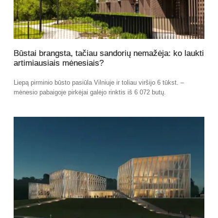
Būstai brangsta, tačiau sandorių nemažėja: ko laukti
artimiausiais mėnesiais?
Liepą pirminio būsto pasiūla Vilniuje ir toliau viršijo 6 tūkst. –
mėnesio pabaigoje pirkėjai galėjo rinktis iš 6 072 butų.