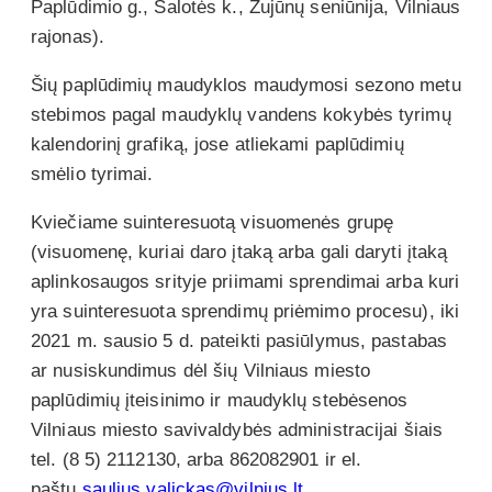
Paplūdimio g., Salotės k., Zujūnų seniūnija, Vilniaus
rajonas).
Šių paplūdimių maudyklos maudymosi sezono metu
stebimos pagal maudyklų vandens kokybės tyrimų
kalendorinį grafiką, jose atliekami paplūdimių
smėlio tyrimai.
Kviečiame suinteresuotą visuomenės grupę
(visuomenę, kuriai daro įtaką arba gali daryti įtaką
aplinkosaugos srityje priimami sprendimai arba kuri
yra suinteresuota sprendimų priėmimo procesu), iki
2021 m. sausio 5 d. pateikti pasiūlymus, pastabas
ar nusiskundimus dėl šių Vilniaus miesto
paplūdimių įteisinimo ir maudyklų stebėsenos
Vilniaus miesto savivaldybės administracijai šiais
tel. (8 5) 2112130, arba 862082901 ir el.
paštu
saulius.valickas@vilnius.lt