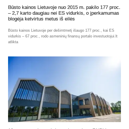
Būsto kainos Lietuvoje nuo 2015 m. pakilo 177 proc.
– 2,7 karto daugiau nei ES vidurkis, o įperkamumas
blogėja ketvirtus metus iš eilės
Būsto kainos Lietuvoje per dešimtmetį išaugo 177 proc., kai ES
vidurkis – 67 proc., rodo asmeninių finansų portalo investuotojui.lt
atlikta