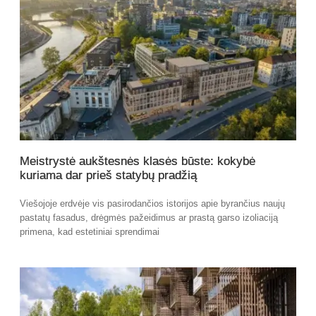
Meistrystė aukštesnės klasės būste: kokybė
kuriama dar prieš statybų pradžią
Viešojoje erdvėje vis pasirodančios istorijos apie byrančius naujų
pastatų fasadus, drėgmės pažeidimus ar prastą garso izoliaciją
primena, kad estetiniai sprendimai