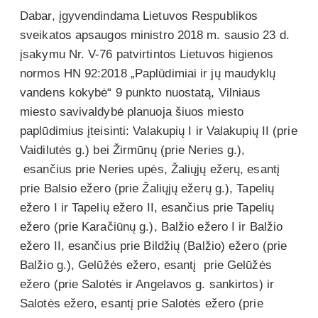
Dabar, įgyvendindama Lietuvos Respublikos
sveikatos apsaugos ministro 2018 m. sausio 23 d.
įsakymu Nr. V-76 patvirtintos Lietuvos higienos
normos HN 92:2018 „Paplūdimiai ir jų maudyklų
vandens kokybė“ 9 punkto nuostatą, Vilniaus
miesto savivaldybė planuoja šiuos miesto
paplūdimius įteisinti: Valakupių I ir Valakupių II (prie
Vaidilutės g.) bei Žirmūnų (prie Neries g.),
esančius prie Neries upės, Žaliųjų ežerų, esantį
prie Balsio ežero (prie Žaliųjų ežerų g.), Tapelių
ežero I ir Tapelių ežero II, esančius prie Tapelių
ežero (prie Karačiūnų g.), Balžio ežero I ir Balžio
ežero II, esančius prie Bildžių (Balžio) ežero (prie
Balžio g.), Gelūžės ežero, esantį prie Gelūžės
ežero (prie Salotės ir Angelavos g. sankirtos) ir
Salotės ežero, esantį prie Salotės ežero (prie