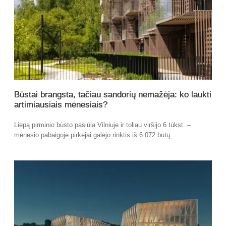
Būstai brangsta, tačiau sandorių nemažėja: ko laukti
artimiausiais mėnesiais?
Liepą pirminio būsto pasiūla Vilniuje ir toliau viršijo 6 tūkst. –
mėnesio pabaigoje pirkėjai galėjo rinktis iš 6 072 butų.