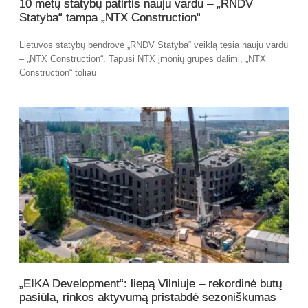
10 metų statybų patirtis nauju vardu – „RNDV
Statyba“ tampa „NTX Construction“
Lietuvos statybų bendrovė „RNDV Statyba“ veiklą tęsia nauju vardu
– „NTX Construction“. Tapusi NTX įmonių grupės dalimi, „NTX
Construction“ toliau
„EIKA Development“: liepą Vilniuje – rekordinė butų
pasiūla, rinkos aktyvumą pristabdė sezoniškumas