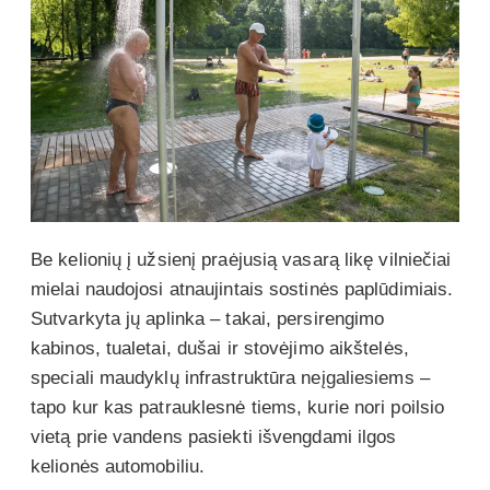
Be kelionių į užsienį praėjusią vasarą likę vilniečiai
mielai naudojosi atnaujintais sostinės paplūdimiais.
Sutvarkyta jų aplinka – takai, persirengimo
kabinos, tualetai, dušai ir stovėjimo aikštelės,
speciali maudyklų infrastruktūra neįgaliesiems –
tapo kur kas patrauklesnė tiems, kurie nori poilsio
vietą prie vandens pasiekti išvengdami ilgos
kelionės automobiliu.