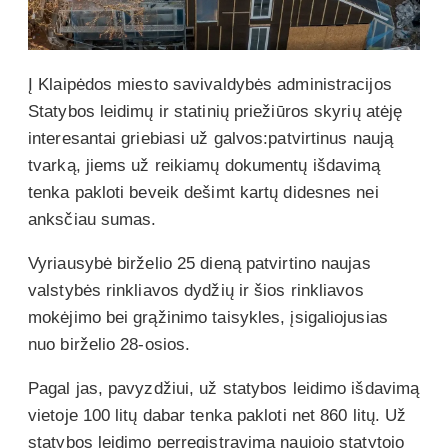
Į Klaipėdos miesto savivaldybės administracijos
Statybos leidimų ir statinių priežiūros skyrių atėję
interesantai griebiasi už galvos:patvirtinus naują
tvarką, jiems už reikiamų dokumentų išdavimą
tenka pakloti beveik dešimt kartų didesnes nei
anksčiau sumas.
Vyriausybė birželio 25 dieną patvirtino naujas
valstybės rinkliavos dydžių ir šios rinkliavos
mokėjimo bei grąžinimo taisykles, įsigaliojusias
nuo birželio 28-osios.
Pagal jas, pavyzdžiui, už statybos leidimo išdavimą
vietoje 100 litų dabar tenka pakloti net 860 litų. Už
statybos leidimo perregistravimą naujojo statytojo