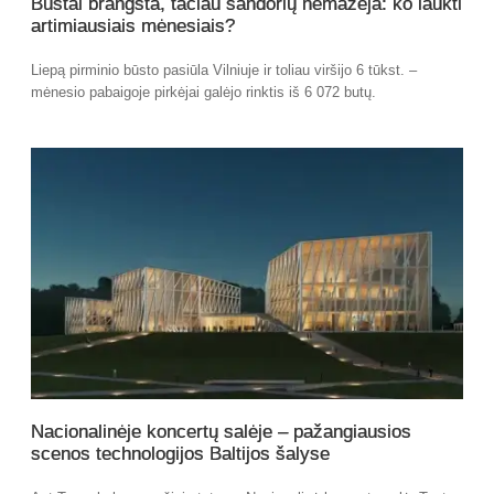
Būstai brangsta, tačiau sandorių nemažėja: ko laukti
artimiausiais mėnesiais?
Liepą pirminio būsto pasiūla Vilniuje ir toliau viršijo 6 tūkst. –
mėnesio pabaigoje pirkėjai galėjo rinktis iš 6 072 butų.
Nacionalinėje koncertų salėje – pažangiausios
scenos technologijos Baltijos šalyse