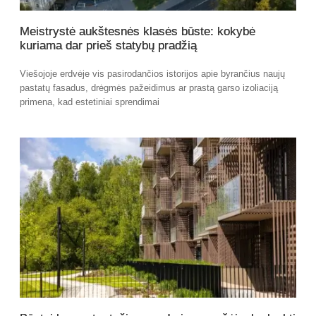
Meistrystė aukštesnės klasės būste: kokybė
kuriama dar prieš statybų pradžią
Viešojoje erdvėje vis pasirodančios istorijos apie byrančius naujų
pastatų fasadus, drėgmės pažeidimus ar prastą garso izoliaciją
primena, kad estetiniai sprendimai