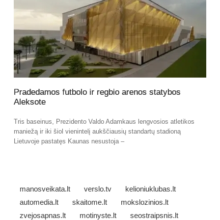
Pradedamos futbolo ir regbio arenos statybos
Aleksote
Tris baseinus, Prezidento Valdo Adamkaus lengvosios atletikos
maniežą ir iki šiol vienintelį aukščiausių standartų stadioną
Lietuvoje pastatęs Kaunas nesustoja –
manosveikata.lt
verslo.tv
kelioniuklubas.lt
automedia.lt
skaitome.lt
mokslozinios.lt
zvejosapnas.lt
motinyste.lt
seostraipsnis.lt