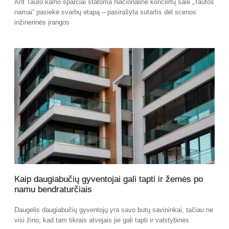
Ant Tauro kalno sparčiai statoma Nacionalinė koncertų salė „Tautos
namai“ pasiekė svarbų etapą – pasirašyta sutartis dėl scenos
inžinerinės įrangos
Kaip daugiabučių gyventojai gali tapti ir žemės po
namu bendraturčiais
Daugelis daugiabučių gyventojų yra savo butų savininkai, tačiau ne
visi žino, kad tam tikrais atvejais jie gali tapti ir valstybinės