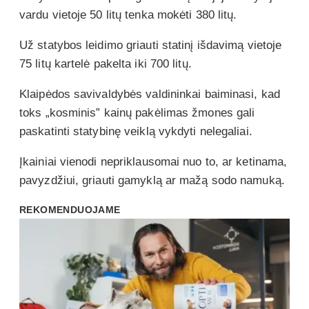
vardu vietoje 50 litų tenka mokėti 380 litų.
Už statybos leidimo griauti statinį išdavimą vietoje
75 litų kartelė pakelta iki 700 litų.
Klaipėdos savivaldybės valdininkai baiminasi, kad
toks „kosminis” kainų pakėlimas žmones gali
paskatinti statybinę veiklą vykdyti nelegaliai.
Įkainiai vienodi nepriklausomai nuo to, ar ketinama,
pavyzdžiui, griauti gamyklą ar mažą sodo namuką.
REKOMENDUOJAME