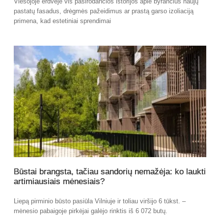
Viešojoje erdvėje vis pasirodančios istorijos apie byrančius naujų
pastatų fasadus, drėgmės pažeidimus ar prastą garso izoliaciją
primena, kad estetiniai sprendimai
Būstai brangsta, tačiau sandorių nemažėja: ko laukti
artimiausiais mėnesiais?
Liepą pirminio būsto pasiūla Vilniuje ir toliau viršijo 6 tūkst. –
mėnesio pabaigoje pirkėjai galėjo rinktis iš 6 072 butų.