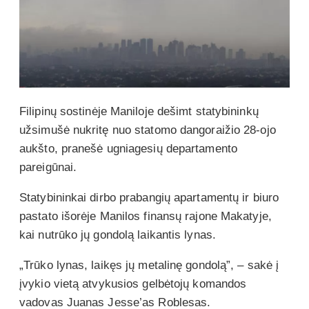
Filipinų sostinėje Maniloje dešimt statybininkų
užsimušė nukritę nuo statomo dangoraižio 28-ojo
aukšto, pranešė ugniagesių departamento
pareigūnai.
Statybininkai dirbo prabangių apartamentų ir biuro
pastato išorėje Manilos finansų rajone Makatyje,
kai nutrūko jų gondolą laikantis lynas.
„Trūko lynas, laikęs jų metalinę gondolą”, – sakė į
įvykio vietą atvykusios gelbėtojų komandos
vadovas Juanas Jesse’as Roblesas.