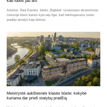
kad lubos jau arti
Autorius: Raul Eamets, banko „Bigbank“ vyriausiasis ekonomistas
Lietuvoje būsto kainos kyla taip ilgai, kad nekilnojamasis turtas
pradėjo atrodyti kaip būtinas
Meistrystė aukštesnės klasės būste: kokybė
kuriama dar prieš statybų pradžią