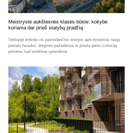
Meistrystė aukštesnės klasės būste: kokybė
kuriama dar prieš statybų pradžią
Viešojoje erdvėje vis pasirodančios istorijos apie byrančius naujų
pastatų fasadus, drėgmės pažeidimus ar prastą garso izoliaciją
primena, kad estetiniai sprendimai