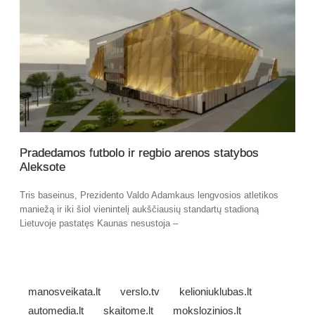
Pradedamos futbolo ir regbio arenos statybos
Aleksote
Tris baseinus, Prezidento Valdo Adamkaus lengvosios atletikos
maniežą ir iki šiol vienintelį aukščiausių standartų stadioną
Lietuvoje pastatęs Kaunas nesustoja –
manosveikata.lt
verslo.tv
kelioniuklubas.lt
automedia.lt
skaitome.lt
mokslozinios.lt