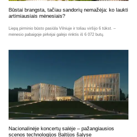
Būstai brangsta, tačiau sandorių nemažėja: ko laukti
artimiausiais mėnesiais?
Liepą pirminio būsto pasiūla Vilniuje ir toliau viršijo 6 tūkst. –
mėnesio pabaigoje pirkėjai galėjo rinktis iš 6 072 butų.
Nacionalinėje koncertų salėje – pažangiausios
scenos technologijos Baltijos šalyse