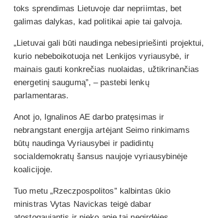
toks sprendimas Lietuvoje dar nepriimtas, bet
galimas dalykas, kad politikai apie tai galvoja.
„Lietuvai gali būti naudinga nebesipriešinti projektui,
kurio nebeboikotuoja net Lenkijos vyriausybė, ir
mainais gauti konkrečias nuolaidas, užtikrinančias
energetinį saugumą”, – pastebi lenkų
parlamentaras.
Anot jo, Ignalinos AE darbo pratęsimas ir
nebrangstant energija artėjant Seimo rinkimams
būtų naudinga Vyriausybei ir padidintų
socialdemokratų šansus naujoje vyriausybinėje
koalicijoje.
Tuo metu „Rzeczpospolitos” kalbintas ūkio
ministras Vytas Navickas teigė dabar
atostogaujantis ir nieko apie tai negirdėjęs.