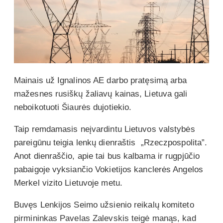
Mainais už Ignalinos AE darbo pratęsimą arba
mažesnes rusiškų žaliavų kainas, Lietuva gali
neboikotuoti Šiaurės dujotiekio.
Taip remdamasis neįvardintu Lietuvos valstybės
pareigūnu teigia lenkų dienraštis „Rzeczpospolita”.
Anot dienraščio, apie tai bus kalbama ir rugpjūčio
pabaigoje vyksiančio Vokietijos kanclerės Angelos
Merkel vizito Lietuvoje metu.
Buvęs Lenkijos Seimo užsienio reikalų komiteto
pirmininkas Pavelas Zalevskis teigė manąs, kad