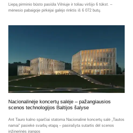
Liepą pirminio būsto pasiūla Vilniuje ir toliau viršijo 6 tūkst. –
mėnesio pabaigoje pirkėjai galėjo rinktis iš 6 072 butų.
Nacionalinėje koncertų salėje – pažangiausios
scenos technologijos Baltijos šalyse
Ant Tauro kalno sparčiai statoma Nacionalinė koncertų salė „Tautos
namai“ pasiekė svarbų etapą – pasirašyta sutartis dėl scenos
inžinerinės įrangos