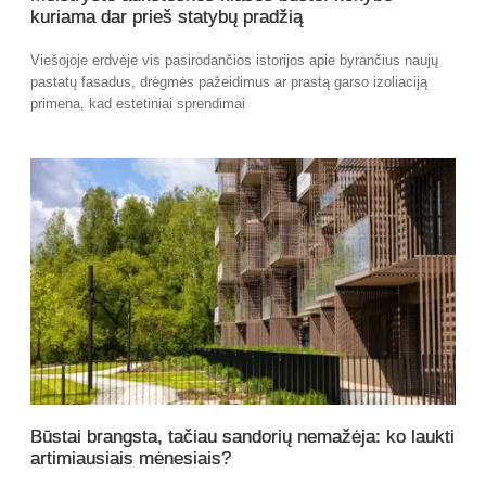
kuriama dar prieš statybų pradžią
Viešojoje erdvėje vis pasirodančios istorijos apie byrančius naujų
pastatų fasadus, drėgmės pažeidimus ar prastą garso izoliaciją
primena, kad estetiniai sprendimai
Būstai brangsta, tačiau sandorių nemažėja: ko laukti
artimiausiais mėnesiais?