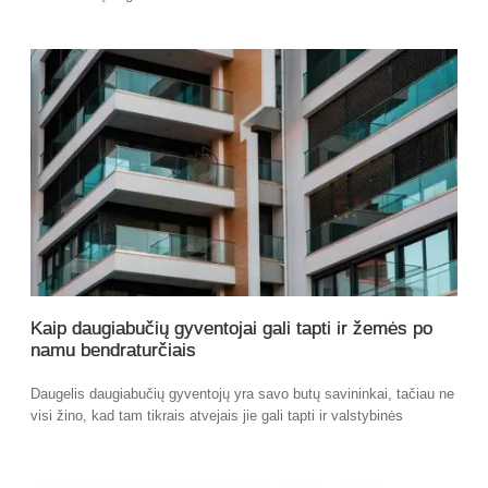
Kaip daugiabučių gyventojai gali tapti ir žemės po
namu bendraturčiais
Daugelis daugiabučių gyventojų yra savo butų savininkai, tačiau ne
visi žino, kad tam tikrais atvejais jie gali tapti ir valstybinės