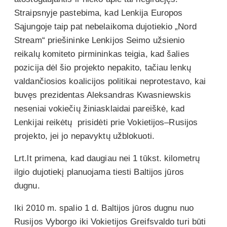
Straipsnyje pastebima, kad Lenkija Europos
Sąjungoje taip pat nebelaikoma dujotiekio „Nord
Stream“ priešininke Lenkijos Seimo užsienio
reikalų komiteto pirmininkas teigia, kad šalies
pozicija dėl šio projekto nepakito, tačiau lenkų
valdančiosios koalicijos politikai neprotestavo, kai
buvęs prezidentas Aleksandras Kwasniewskis
neseniai vokiečių žiniasklaidai pareiškė, kad
Lenkijai reikėtų prisidėti prie Vokietijos–Rusijos
projekto, jei jo nepavyktų užblokuoti.
Lrt.lt primena, kad daugiau nei 1 tūkst. kilometrų
ilgio dujotiekį planuojama tiesti Baltijos jūros
dugnu.
Iki 2010 m. spalio 1 d. Baltijos jūros dugnu nuo
Rusijos Vyborgo iki Vokietijos Greifsvaldo turi būti