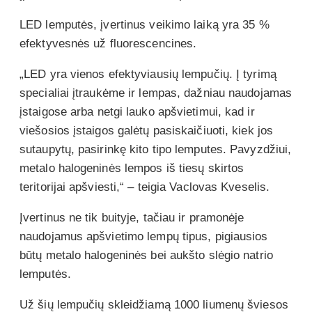
LED lemputės, įvertinus veikimo laiką yra 35 %
efektyvesnės už fluorescencines.
„LED yra vienos efektyviausių lempučių. Į tyrimą
specialiai įtraukėme ir lempas, dažniau naudojamas
įstaigose arba netgi lauko apšvietimui, kad ir
viešosios įstaigos galėtų pasiskaičiuoti, kiek jos
sutaupytų, pasirinkę kito tipo lemputes. Pavyzdžiui,
metalo halogeninės lempos iš tiesų skirtos
teritorijai apšviesti,“ – teigia Vaclovas Kveselis.
Įvertinus ne tik buityje, tačiau ir pramonėje
naudojamus apšvietimo lempų tipus, pigiausios
būtų metalo halogeninės bei aukšto slėgio natrio
lemputės.
Už šių lempučių skleidžiamą 1000 liumenų šviesos