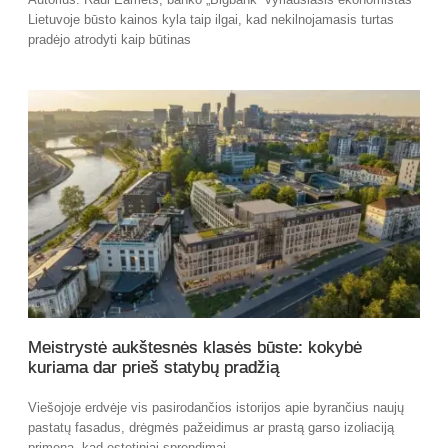
Lietuvoje būsto kainos kyla taip ilgai, kad nekilnojamasis turtas
pradėjo atrodyti kaip būtinas
Meistrystė aukštesnės klasės būste: kokybė
kuriama dar prieš statybų pradžią
Viešojoje erdvėje vis pasirodančios istorijos apie byrančius naujų
pastatų fasadus, drėgmės pažeidimus ar prastą garso izoliaciją
primena, kad estetiniai sprendimai