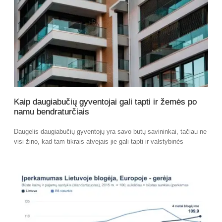
Kaip daugiabučių gyventojai gali tapti ir žemės po
namu bendraturčiais
Daugelis daugiabučių gyventojų yra savo butų savininkai, tačiau ne
visi žino, kad tam tikrais atvejais jie gali tapti ir valstybinės