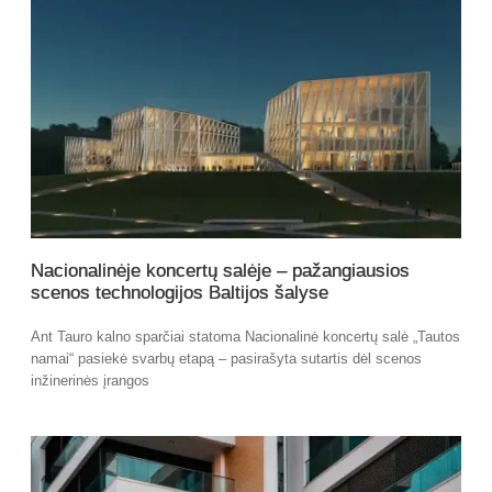
Nacionalinėje koncertų salėje – pažangiausios
scenos technologijos Baltijos šalyse
Ant Tauro kalno sparčiai statoma Nacionalinė koncertų salė „Tautos
namai“ pasiekė svarbų etapą – pasirašyta sutartis dėl scenos
inžinerinės įrangos