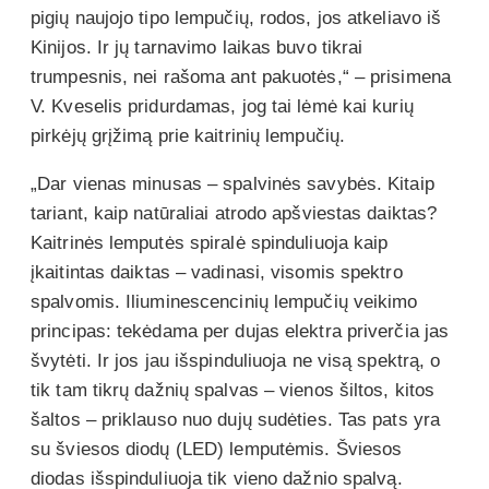
pigių naujojo tipo lempučių, rodos, jos atkeliavo iš
Kinijos. Ir jų tarnavimo laikas buvo tikrai
trumpesnis, nei rašoma ant pakuotės,“ – prisimena
V. Kveselis pridurdamas, jog tai lėmė kai kurių
pirkėjų grįžimą prie kaitrinių lempučių.
„Dar vienas minusas – spalvinės savybės. Kitaip
tariant, kaip natūraliai atrodo apšviestas daiktas?
Kaitrinės lemputės spiralė spinduliuoja kaip
įkaitintas daiktas – vadinasi, visomis spektro
spalvomis. Iliuminescencinių lempučių veikimo
principas: tekėdama per dujas elektra priverčia jas
švytėti. Ir jos jau išspinduliuoja ne visą spektrą, o
tik tam tikrų dažnių spalvas – vienos šiltos, kitos
šaltos – priklauso nuo dujų sudėties. Tas pats yra
su šviesos diodų (LED) lemputėmis. Šviesos
diodas išspinduliuoja tik vieno dažnio spalvą.