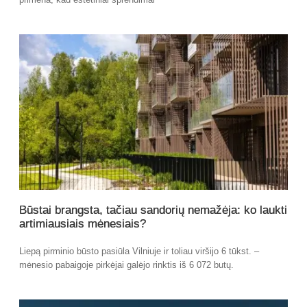
Būstai brangsta, tačiau sandorių nemažėja: ko laukti
artimiausiais mėnesiais?
Liepą pirminio būsto pasiūla Vilniuje ir toliau viršijo 6 tūkst. –
mėnesio pabaigoje pirkėjai galėjo rinktis iš 6 072 butų.