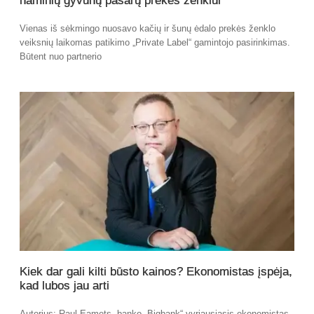
naminių gyvūnų pašarų prekės ženklui
Vienas iš sėkmingo nuosavo kačių ir šunų ėdalo prekės ženklo
veiksnių laikomas patikimo „Private Label“ gamintojo pasirinkimas.
Būtent nuo partnerio
Kiek dar gali kilti būsto kainos? Ekonomistas įspėja,
kad lubos jau arti
Autorius: Raul Eamets, banko „Bigbank“ vyriausiasis ekonomistas