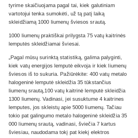
tyrime skaičiuojama pagal tai, kiek galutiniam
vartotojui tenka sumokėti, už tą patį laiką
skleidžiamą 1000 liumenų šviesos srautą.
1000 liumenų praktiškai prilygsta 75 vatų kaitrinės
lemputės skleidžiamai šviesai.
„Pagal mūsų surinktą statistiką, galima palyginti,
kiek vatų energijos lemputė eikvoja ir kiek liumenų
šviesos iš to sukuria. Pažiūrėkite: 400 vatų metalo
halogeninė lemputė skleidžia 35 tūkstančius
liumenų srautą,100 vatų kaitrinė lemputė skleidžia
1300 liumenų. Vadinasi, jei susuktume 4 kaitrines
lemputes, jos skleistų apie 5000 liumenų. Tačiau
tokio pat galingumo metalo halogeninė skleidžia 35
000 liumenų srautą, vadinasi, šviečia 7 kartus
šviesiau, naudodama tokį pat kiekį elektros