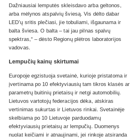
Dažniausiai lemputės skleisdavo arba geltonos,
arba mėlynos atspalvių šviesą. Vis dėlto dabar
LED’ų sritis plečiasi, jie tobuliami, išgaunama ir
balta šviesa. O balta – tai jau pilnas spalvų
spektras,“ – dėsto Regionų plėtros laboratorijos
vadovas.
Lempučių kainų skirtumai
Europoje egzistuoja svetainė, kurioje pristatoma ir
įvertinama po 10 efektyviausių tam tikros klasės ar
parametrų buitinių prietaisų ir netgi automobilių.
Lietuvos vartotojų federacijos dėka, atskiras
vertinimas sukurtas ir Lietuvos rinkai. Svetainėje
skelbiama po 10 Lietuvoje parduodamų
efektyviausių prietaisų ar lempučių. Duomenys
nuolat keičiami ir atnaujinami, jei rinkoje atsiranda