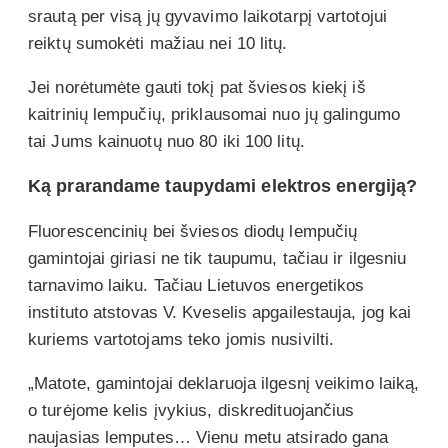
srautą per visą jų gyvavimo laikotarpį vartotojui
reiktų sumokėti mažiau nei 10 litų.
Jei norėtumėte gauti tokį pat šviesos kiekį iš
kaitrinių lempučių, priklausomai nuo jų galingumo
tai Jums kainuotų nuo 80 iki 100 litų.
Ką prarandame taupydami elektros energiją?
Fluorescencinių bei šviesos diodų lempučių
gamintojai giriasi ne tik taupumu, tačiau ir ilgesniu
tarnavimo laiku. Tačiau Lietuvos energetikos
instituto atstovas V. Kveselis apgailestauja, jog kai
kuriems vartotojams teko jomis nusivilti.
„Matote, gamintojai deklaruoja ilgesnį veikimo laiką,
o turėjome kelis įvykius, diskredituojančius
naujasias lemputes… Vienu metu atsirado gana