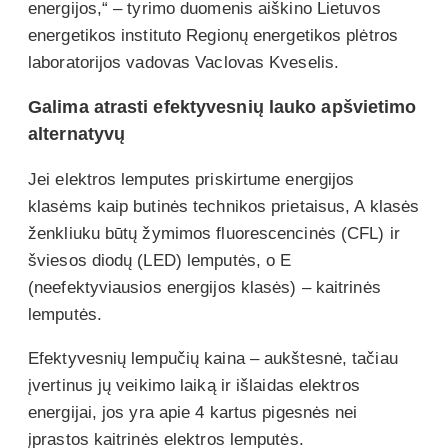
energijos,“ – tyrimo duomenis aiškino Lietuvos
energetikos instituto Regionų energetikos plėtros
laboratorijos vadovas Vaclovas Kveselis.
Galima atrasti efektyvesnių lauko apšvietimo
alternatyvų
Jei elektros lemputes priskirtume energijos
klasėms kaip butinės technikos prietaisus, A klasės
ženkliuku būtų žymimos fluorescencinės (CFL) ir
šviesos diodų (LED) lemputės, o E
(neefektyviausios energijos klasės) – kaitrinės
lemputės.
Efektyvesnių lempučių kaina – aukštesnė, tačiau
įvertinus jų veikimo laiką ir išlaidas elektros
energijai, jos yra apie 4 kartus pigesnės nei
įprastos kaitrinės elektros lemputės.