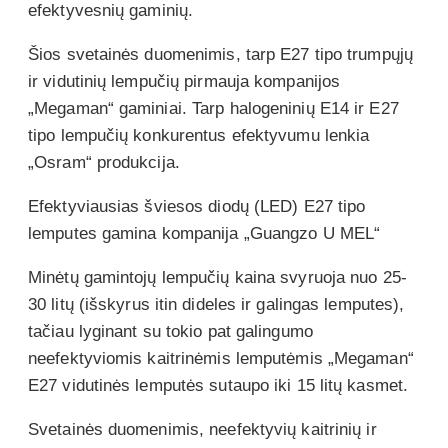
efektyvesnių gaminių.
Šios svetainės duomenimis, tarp E27 tipo trumpųjų
ir vidutinių lempučių pirmauja kompanijos
„Megaman“ gaminiai. Tarp halogeninių E14 ir E27
tipo lempučių konkurentus efektyvumu lenkia
„Osram“ produkcija.
Efektyviausias šviesos diodų (LED) E27 tipo
lemputes gamina kompanija „Guangzo U MEL“
Minėtų gamintojų lempučių kaina svyruoja nuo 25-
30 litų (išskyrus itin dideles ir galingas lemputes),
tačiau lyginant su tokio pat galingumo
neefektyviomis kaitrinėmis lemputėmis „Megaman“
E27 vidutinės lemputės sutaupo iki 15 litų kasmet.
Svetainės duomenimis, neefektyvių kaitrinių ir