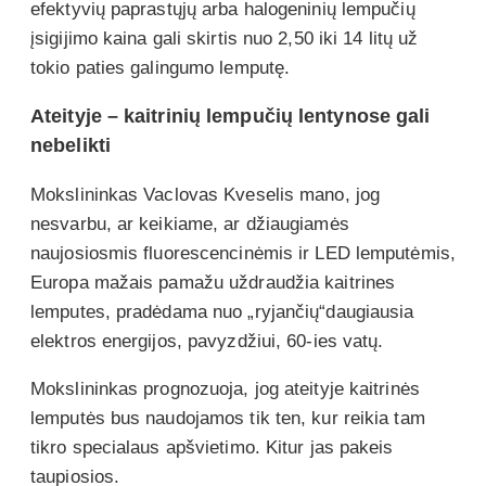
efektyvių paprastųjų arba halogeninių lempučių
įsigijimo kaina gali skirtis nuo 2,50 iki 14 litų už
tokio paties galingumo lemputę.
Ateityje – kaitrinių lempučių lentynose gali
nebelikti
Mokslininkas Vaclovas Kveselis mano, jog
nesvarbu, ar keikiame, ar džiaugiamės
naujosiosmis fluorescencinėmis ir LED lemputėmis,
Europa mažais pamažu uždraudžia kaitrines
lemputes, pradėdama nuo „ryjančių“daugiausia
elektros energijos, pavyzdžiui, 60-ies vatų.
Mokslininkas prognozuoja, jog ateityje kaitrinės
lemputės bus naudojamos tik ten, kur reikia tam
tikro specialaus apšvietimo. Kitur jas pakeis
taupiosios.