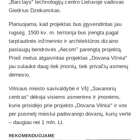
„Barclays” technologijų centro Lietuvoje vadovas
Giedrius Dzekunskas.
Planuojama, kad projektas bus įgyvendintas jau
rugsėjį. 1500 kv. m. teritorija bus įrengta pagal
tarptautinės inžinerinio ir architektūros dizaino
paslaugų bendrovės „Aecom” parengtą projektą.
Prieš metus atgaivintas projektas „Dovana Vilniui“
jau sulaukė daug tiek įmonių, tiek privačių asmenų
dėmesio.
Vilniaus miesto savivaldybė ir VšĮ „Savanorių
centras“ dėkoja visiems asmenims ir įmonėms,
kurie prisidėjo prie projekto „Dovana Vilniui“ ir vos
per pusmetį miestui padovanojo dovanų, kurių vertė
– daugiau nei 1 mln. Lt.
REKOMENDUOJAME