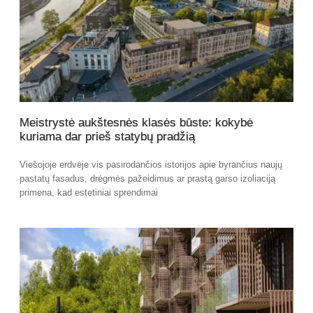
Meistrystė aukštesnės klasės būste: kokybė
kuriama dar prieš statybų pradžią
Viešojoje erdvėje vis pasirodančios istorijos apie byrančius naujų
pastatų fasadus, drėgmės pažeidimus ar prastą garso izoliaciją
primena, kad estetiniai sprendimai