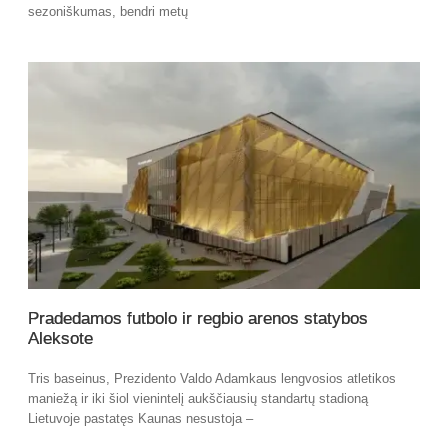
sezoniškumas, bendri metų
Pradedamos futbolo ir regbio arenos statybos
Aleksote
Tris baseinus, Prezidento Valdo Adamkaus lengvosios atletikos
maniežą ir iki šiol vienintelį aukščiausių standartų stadioną
Lietuvoje pastatęs Kaunas nesustoja –