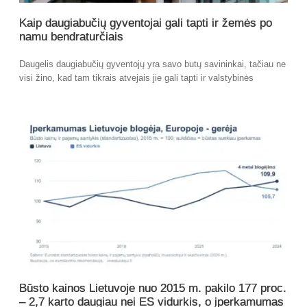
Kaip daugiabučių gyventojai gali tapti ir žemės po
namu bendraturčiais
Daugelis daugiabučių gyventojų yra savo butų savininkai, tačiau ne
visi žino, kad tam tikrais atvejais jie gali tapti ir valstybinės
Būsto kainos Lietuvoje nuo 2015 m. pakilo 177 proc.
– 2,7 karto daugiau nei ES vidurkis, o įperkamumas