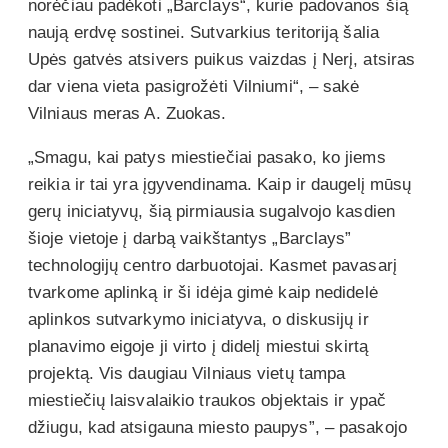
norėčiau padėkoti „Barclays“, kurie padovanos šią
naują erdvę sostinei. Sutvarkius teritoriją šalia
Upės gatvės atsivers puikus vaizdas į Nerį, atsiras
dar viena vieta pasigrožėti Vilniumi“, – sakė
Vilniaus meras A. Zuokas.
„Smagu, kai patys miestiečiai pasako, ko jiems
reikia ir tai yra įgyvendinama. Kaip ir daugelį mūsų
gerų iniciatyvų, šią pirmiausia sugalvojo kasdien
šioje vietoje į darbą vaikštantys „Barclays”
technologijų centro darbuotojai. Kasmet pavasarį
tvarkome aplinką ir ši idėja gimė kaip nedidelė
aplinkos sutvarkymo iniciatyva, o diskusijų ir
planavimo eigoje ji virto į didelį miestui skirtą
projektą. Vis daugiau Vilniaus vietų tampa
miestiečių laisvalaikio traukos objektais ir ypač
džiugu, kad atsigauna miesto paupys”, – pasakojo