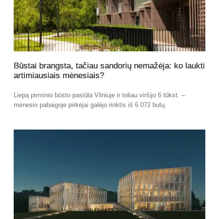
Būstai brangsta, tačiau sandorių nemažėja: ko laukti
artimiausiais mėnesiais?
Liepą pirminio būsto pasiūla Vilniuje ir toliau viršijo 6 tūkst. –
mėnesio pabaigoje pirkėjai galėjo rinktis iš 6 072 butų.