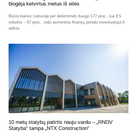
blogėja ketvirtus metus iš eilės
Būsto kainos Lietuvoje per dešimtmetį išaugo 177 proc., kai ES
vidurkis – 67 proc., rodo asmeninių finansų portalo investuotojui.lt
atlikta
10 metų statybų patirtis nauju vardu – „RNDV
Statyba“ tampa „NTX Construction“