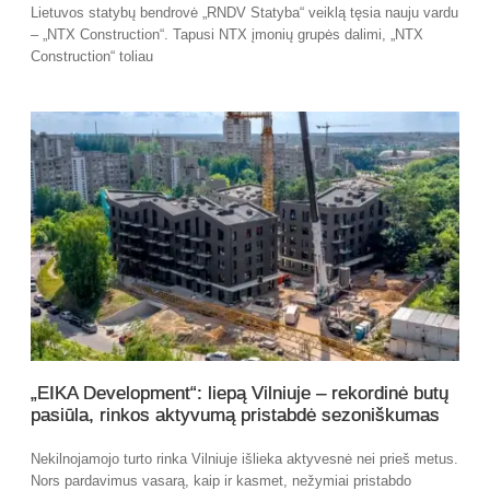
Lietuvos statybų bendrovė „RNDV Statyba“ veiklą tęsia nauju vardu
– „NTX Construction“. Tapusi NTX įmonių grupės dalimi, „NTX
Construction“ toliau
„EIKA Development“: liepą Vilniuje – rekordinė butų
pasiūla, rinkos aktyvumą pristabdė sezoniškumas
Nekilnojamojo turto rinka Vilniuje išlieka aktyvesnė nei prieš metus.
Nors pardavimus vasarą, kaip ir kasmet, nežymiai pristabdo