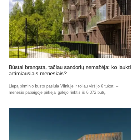
Būstai brangsta, tačiau sandorių nemažėja: ko laukti
artimiausiais mėnesiais?
Liepą pirminio būsto pasiūla Vilniuje ir toliau viršijo 6 tūkst. –
mėnesio pabaigoje pirkėjai galėjo rinktis iš 6 072 butų.