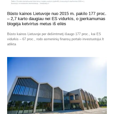
Būsto kainos Lietuvoje nuo 2015 m. pakilo 177 proc.
– 2,7 karto daugiau nei ES vidurkis, o įperkamumas
blogėja ketvirtus metus iš eilės
Būsto kainos Lietuvoje per dešimtmetį išaugo 177 proc., kai ES
vidurkis – 67 proc., rodo asmeninių finansų portalo investuotojui.lt
atlikta