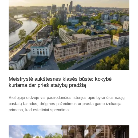
Meistrystė aukštesnės klasės būste: kokybė
kuriama dar prieš statybų pradžią
Viešojoje erdvėje vis pasirodančios istorijos apie byrančius naujų
pastatų fasadus, drėgmės pažeidimus ar prastą garso izoliaciją
primena, kad estetiniai sprendimai