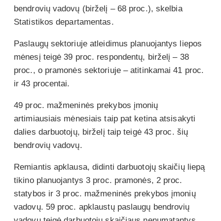
bendrovių vadovų (birželį – 68 proc.), skelbia
Statistikos departamentas.
Paslaugų sektoriuje atleidimus planuojantys liepos
mėnesį teigė 39 proc. respondentų, birželį – 38
proc., o pramonės sektoriuje – atitinkamai 41 proc.
ir 43 procentai.
49 proc. mažmeninės prekybos įmonių
artimiausiais mėnesiais taip pat ketina atsisakyti
dalies darbuotojų, birželį taip teigė 43 proc. šių
bendrovių vadovų.
Remiantis apklausa, didinti darbuotojų skaičių liepą
tikino planuojantys 3 proc. pramonės, 2 proc.
statybos ir 3 proc. mažmeninės prekybos įmonių
vadovų. 59 proc. apklaustų paslaugų bendrovių
vadovų teigė darbuotojų skaičiaus nenumatantys