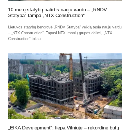
10 metų statybų patirtis nauju vardu – „RNDV
Statyba“ tampa „NTX Construction“
Lietuvos statybų bendrovė „RNDV Statyba“ veiklą tęsia nauju vardu
– „NTX Construction“. Tapusi NTX įmonių grupės dalimi, „NTX
Construction“ toliau
„EIKA Development“: liepą Vilniuje – rekordinė butų