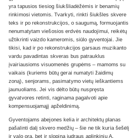
yra tapusios tiesiog šiukšliadėžėmis ir benamių
rinkimosi vietomis. Tvarkyti, rinkti šiukšles skvere
teks ir po rekonstrukcijos, o saugumą, formuojantis
nenumatytam viešosios erdvės naudojimui, reikėtų
užtikrinti vaizdo kameromis, siūlo gyventojai. Jie
tikisi, kad ir po rekonstrukcijos garsaus muzikanto
vardu pavadintas skveras bus patrauklus
įvairiausioms visuomenės grupėms – mamoms su
vaikais (kuriems būtų gerai numatyti žaidimų
zoną), senjorams, pasimatymo vietų ieškantiems
jaunuoliams. Jei vis dėlto būtų nuspręsta
gyvatvores retinti, raginama pagalvoti apie
kompensuojamąjį apželdinimą.
Gyventojams abejones kelia ir architektų planas
pašalinti dalį skvero medžių – šie ne tik kuria šešėlį
ir valo orą, bet ir slopina judraus aplinkinių A.