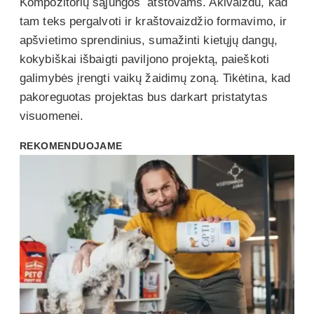
Kompozitorių sąjungos atstovams. Akivaizdu, kad
tam teks pergalvoti ir kraštovaizdžio formavimo, ir
apšvietimo sprendinius, sumažinti kietųjų dangų,
kokybiškai išbaigti paviljono projektą, paieškoti
galimybės įrengti vaikų žaidimų zoną. Tikėtina, kad
pakoreguotas projektas bus darkart pristatytas
visuomenei.
REKOMENDUOJAME