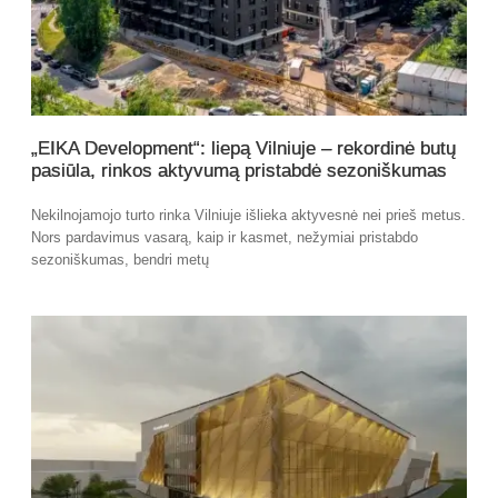
„EIKA Development“: liepą Vilniuje – rekordinė butų
pasiūla, rinkos aktyvumą pristabdė sezoniškumas
Nekilnojamojo turto rinka Vilniuje išlieka aktyvesnė nei prieš metus.
Nors pardavimus vasarą, kaip ir kasmet, nežymiai pristabdo
sezoniškumas, bendri metų