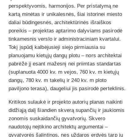
perspektyvomis, harmonijos. Per pristatymą ne
kartą minėtas ir unikalesnės, šiai istorinei miesto
daliai būdingesnės, architektūrinės išraiškos
poreikis – projektas aptarimo dalyviams pasirodė
tinkamesnis verslo ir administraciniam kvartalui.
Tokį įspūdį kalbėjusieji siejo pirmiausia su
planuojamu kietųjų dangų plotu – nors architektai
pabrėžė jį esant mažesnį nei priimtas standartas
(suplanuota 4000 kv. m vejos, 760 kv. m kietųjų
dangų, 780 kv. m takelių ir 240 kv. m ploto
paviljono terasa), daugeliui jis pasirodė perteklinis.
Kritikos sulaukė ir projekto autorių planas naikinti
didžiąją dalį šiandien skverą supančių ir jaukiomis
zonomis suskaidančių gyvatvorių. Skvero
naudotojų neįtikino architektų argumentai –
gyvatvorės šalintinos, nes uždaros erdvės tarp jų