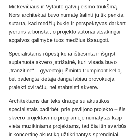
Mickevičiaus ir Vytauto gatvių eismo triukšmą.
Nors architektai buvo numatę šalinti jų tik penkis,
sutarta, kad medžių būklę ir perspektyvas darkart
įvertins arboristai, o projekto autoriai atsakingai
apgalvos galimybę tuos medžius išsaugoti.
Specialistams rūpestį kelia ištiesinta ir išgrįsti
suplanuota skvero įstrižainė, kuri visada buvo
„tranzitinė“ – gyventojų išminta trumpinant kelią,
bet padengta kietąja danga labiau provokuoja
pralėkti dviračiu, nei stabtelėti skvere.
Architektams dar teks drauge su akustikos
specialistais padirbėti prie paviljono projekto – šis
skvero projektavimo programoje numatytas kaip
vieta muzikiniams projektams, tad čia itin svarbūs
ir koncertinę akustiką užtikrinantys sprendiniai.