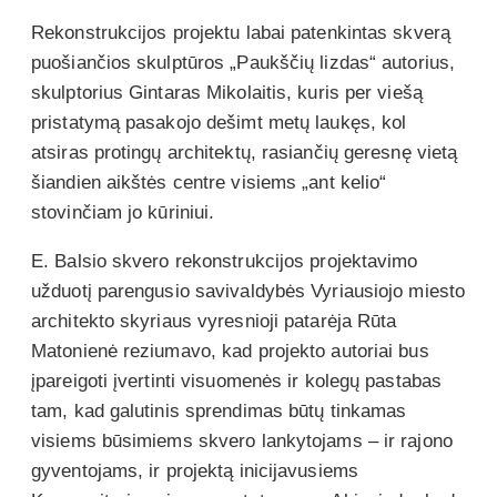
Rekonstrukcijos projektu labai patenkintas skverą
puošiančios skulptūros „Paukščių lizdas“ autorius,
skulptorius Gintaras Mikolaitis, kuris per viešą
pristatymą pasakojo dešimt metų laukęs, kol
atsiras protingų architektų, rasiančių geresnę vietą
šiandien aikštės centre visiems „ant kelio“
stovinčiam jo kūriniui.
E. Balsio skvero rekonstrukcijos projektavimo
užduotį parengusio savivaldybės Vyriausiojo miesto
architekto skyriaus vyresnioji patarėja Rūta
Matonienė reziumavo, kad projekto autoriai bus
įpareigoti įvertinti visuomenės ir kolegų pastabas
tam, kad galutinis sprendimas būtų tinkamas
visiems būsimiems skvero lankytojams – ir rajono
gyventojams, ir projektą inicijavusiems