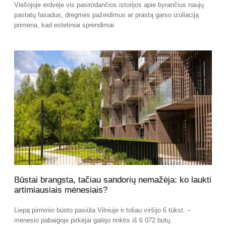
Viešojoje erdvėje vis pasirodančios istorijos apie byrančius naujų
pastatų fasadus, drėgmės pažeidimus ar prastą garso izoliaciją
primena, kad estetiniai sprendimai
Būstai brangsta, tačiau sandorių nemažėja: ko laukti
artimiausiais mėnesiais?
Liepą pirminio būsto pasiūla Vilniuje ir toliau viršijo 6 tūkst. –
mėnesio pabaigoje pirkėjai galėjo rinktis iš 6 072 butų.