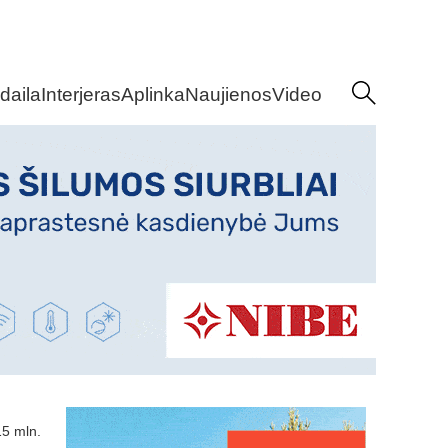
daila
Interjeras
Aplinka
Naujienos
Video
15 mln.