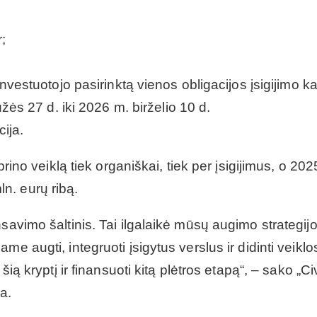
;
estuotojo pasirinktą vienos obligacijos įsigijimo ka
ės 27 d. iki 2026 m. birželio 10 d.
ija.
prino veiklą tiek organiškai, tiek per įsigijimus, o 20
n. eurų ribą.
savimo šaltinis. Tai ilgalaikė mūsų augimo strategij
e augti, integruoti įsigytus verslus ir didinti veiklo
ią kryptį ir finansuoti kitą plėtros etapą“, – sako „Civ
a.