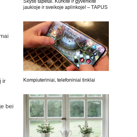
Skysti tapetai. Kurkite ir gyvenkite
jaukioje ir sveikoje aplinkoje! – TAPUS
imai
Kompiuteriniai, telefoniniai tinklai
 ir
je bei