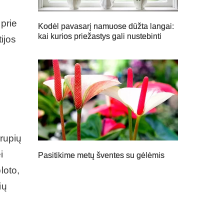
prie
Kodėl pavasarį namuose dūžta langai:
kai kurios priežastys gali nustebinti
ijos
grupių
i
Pasitikime metų šventes su gėlėmis
loto,
ių