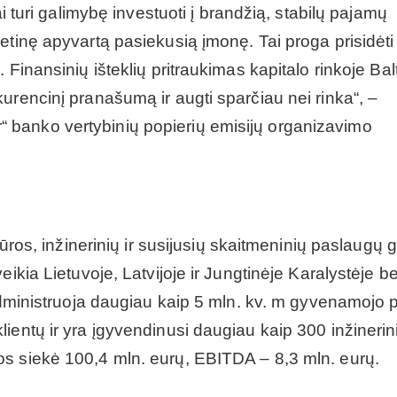
ai turi galimybę investuoti į brandžią, stabilų pajamų
etinę apyvartą pasiekusią įmonę. Tai proga prisidėti 
Finansinių išteklių pritraukimas kapitalo rinkoje Balt
urencinį pranašumą ir augti sparčiau nei rinka“, –
banko vertybinių popierių emisijų organizavimo
iūros, inžinerinių ir susijusių skaitmeninių paslaugų 
ikia Lietuvoje, Latvijoje ir Jungtinėje Karalystėje be
 administruoja daugiau kaip 5 mln. kv. m gyvenamojo p
ientų ir yra įgyvendinusi daugiau kaip 300 inžinerin
s siekė 100,4 mln. eurų, EBITDA – 8,3 mln. eurų.