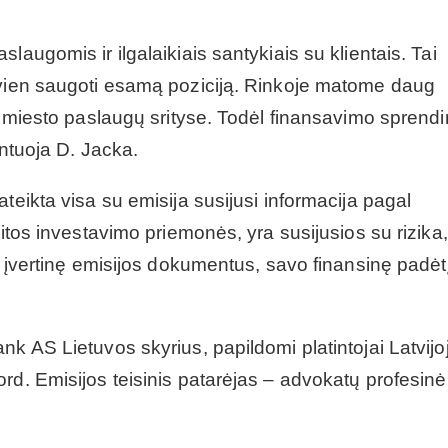
laugomis ir ilgalaikiais santykiais su klientais. Tai
 vien saugoti esamą poziciją. Rinkoje matome daug
ir miesto paslaugų srityse. Todėl finansavimo sprend
entuoja D. Jacka.
teikta visa su emisija susijusi informacija pagal
kitos investavimo priemonės, yra susijusios su rizika,
i įvertinę emisijos dokumentus, savo finansinę padėtį
k AS Lietuvos skyrius, papildomi platintojai Latvijo
rd. Emisijos teisinis patarėjas – advokatų profesinė