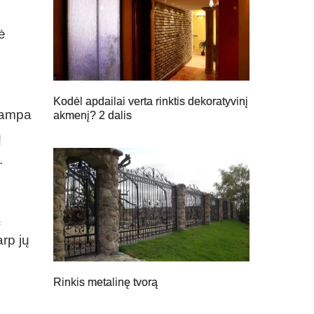
ė
Kodėl apdailai verta rinktis dekoratyvinį
tampa
akmenį? 2 dalis
ų
.
ą
arp jų
Rinkis metalinę tvorą