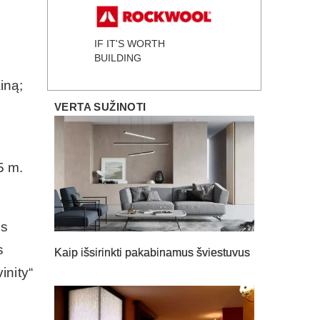
IF IT'S WORTH
BUILDING
iną;
VERTA SUŽINOTI
25 m.
os
s
Kaip išsirinkti pakabinamus šviestuvus
inity“