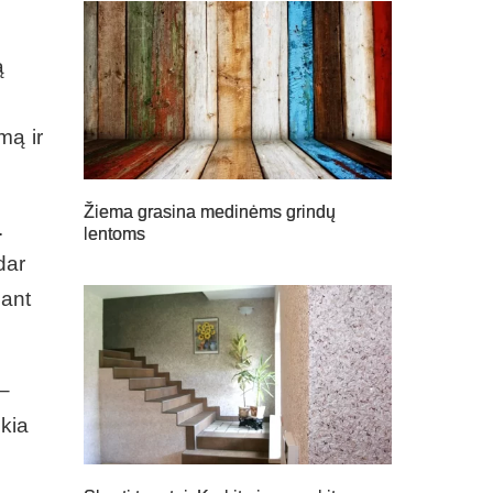
ą
mą ir
Žiema grasina medinėms grindų
.
lentoms
dar
iant
 –
okia