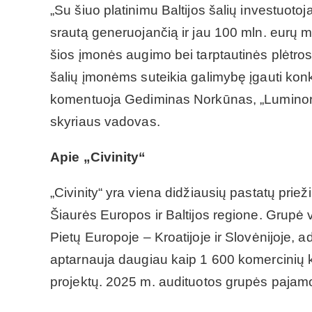
„Su šiuo platinimu Baltijos šalių investuotoj
srautą generuojančią ir jau 100 mln. eurų m
šios įmonės augimo bei tarptautinės plėtros. 
šalių įmonėms suteikia galimybę įgauti konk
komentuoja Gediminas Norkūnas, „Luminor“ 
skyriaus vadovas.
Apie „Civinity“
„Civinity“ yra viena didžiausių pastatų priež
Šiaurės Europos ir Baltijos regione. Grupė ve
Pietų Europoje – Kroatijoje ir Slovėnijoje,
aptarnauja daugiau kaip 1 600 komercinių kl
projektų. 2025 m. audituotos grupės pajamo