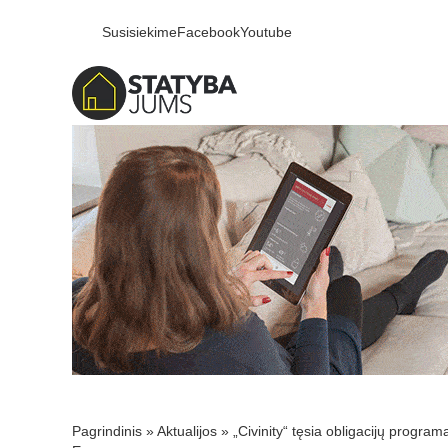
Susisiekime
Facebook
Youtube
Pagrindinis
»
Aktualijos
»
„Civinity“ tęsia obligacijų programą