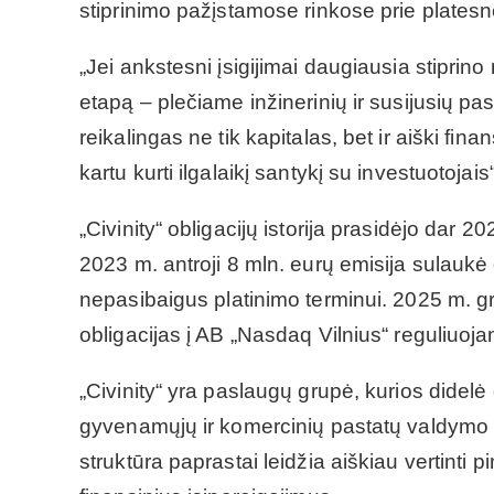
stiprinimo pažįstamose rinkose prie plates
„Jei ankstesni įsigijimai daugiausia stiprin
etapą – plečiame inžinerinių ir susijusių p
reikalingas ne tik kapitalas, bet ir aiški fina
kartu kurti ilgalaikį santykį su investuotojais“
„Civinity“ obligacijų istorija prasidėjo dar 2
2023 m. antroji 8 mln. eurų emisija sulaukė 
nepasibaigus platinimo terminui. 2025 m. gru
obligacijas į AB „Nasdaq Vilnius“ reguliuoja
„Civinity“ yra paslaugų grupė, kurios didel
gyvenamųjų ir komercinių pastatų valdymo p
struktūra paprastai leidžia aiškiau vertinti 