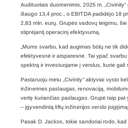
Audituotais duomenimis, 2025 m. „Civinity“
išaugo 13,4 proc., o EBITDA padidėjo 18 pr
2,83 mln. eurų. Grupės vadovų teigimu, šie r
stiprėjantį operacinį efektyvumą.
„Mums svarbu, kad augimas būtų ne tik di
efektyvesnė ir atsparesnė. Tai ypač svarbu
spektrą ir investuojame į verslus, kurie gali
Pastaruoju metu „Civinity“ aktyviai vysto kel
inžinerines paslaugas, renovaciją, mobilu
vertę kuriančias paslaugas. Grupė taip pat yr
– įgyvendintą liftų inžinerijos verslo įsigijimą
Pasak D. Jackos, tokie sandoriai rodo, kad 