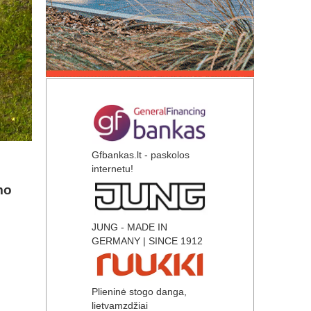
Gfbankas.lt - paskolos
internetu!
mo
JUNG - MADE IN
GERMANY | SINCE 1912
Plieninė stogo danga,
lietvamzdžiai