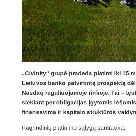
„Civinity“ grupė pradeda platinti iki 15 
Lietuvos banko patvirtintą prospektą dėl i
Nasdaq reguliuojamoje rinkoje. Tai – tęst
siekiant per obligacijas įgytomis lėšomi
finansavimą ir kapitalo struktūros valdy
Pagrindinių platinimo sąlygų santrauka: