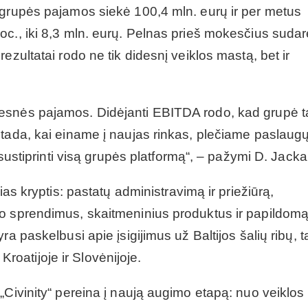
 grupės pajamos siekė 100,4 mln. eurų ir per metus
oc., iki 8,3 mln. eurų. Pelnas prieš mokesčius sudar
ezultatai rodo ne tik didesnį veiklos mastą, bet ir
desnės pajamos. Didėjanti EBITDA rodo, kad grupė 
 tada, kai einame į naujas rinkas, plečiame paslaug
 sustiprinti visą grupės platformą“, – pažymi D. Jacka
ias kryptis: pastatų administravimą ir priežiūrą,
mo sprendimus, skaitmeninius produktus ir papildom
a paskelbusi apie įsigijimus už Baltijos šalių ribų, t
 Kroatijoje ir Slovėnijoje.
„Civinity“ pereina į naują augimo etapą: nuo veiklos