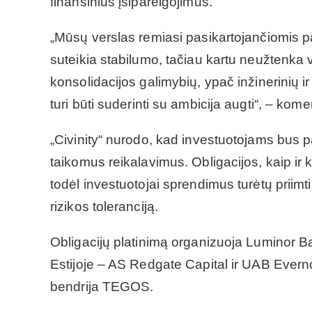
finansinius įsipareigojimus.
„Mūsų verslas remiasi pasikartojančiomis pas
suteikia stabilumo, tačiau kartu neužtenka
konsolidacijos galimybių, ypač inžinerinių 
turi būti suderinti su ambicija augti“, – kom
„Civinity“ nurodo, kad investuotojams bus pa
taikomus reikalavimus. Obligacijos, kaip ir 
todėl investuotojai sprendimus turėtų priimt
rizikos toleranciją.
Obligacijų platinimą organizuoja Luminor Ban
Estijoje – AS Redgate Capital ir UAB Everno
bendrija TEGOS.