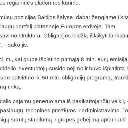
nės regioninės platformos kūrimo.
o mūsų pozicijas Baltijos šalyse, dabar žengiame į kit
aslaugų portfelį platesnėje Europos erdvėje. Tam
nsavimo struktūra. Obligacijos leidžia išlaikyti lankstu
, – sako jis.
021 m., kai grupė išplatino pirmąją 8 mln. eurų emisiją
didelio investuotojų susidomėjimo ir buvo išplatinta 
pė patvirtino iki 50 mln. obligacijų programą, įtrauk
mą rinką.
ė dalis pajamų generuojama iš pasikartojančių veiklų
aslaugų, techninės priežiūros ir administravimo. T
pinigų srautų stabilumą ir grupės gebėjimą aptarnauti