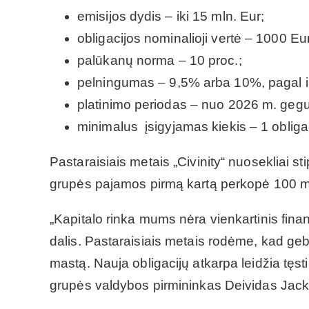
emisijos dydis – iki 15 mln. Eur;
obligacijos nominalioji vertė – 1000 Eur
palūkanų norma – 10 proc.;
pelningumas – 9,5% arba 10%, pagal inv
platinimo periodas – nuo 2026 m. geguž
minimalus įsigyjamas kiekis – 1 obligac
Pastaraisiais metais „Civinity“ nuosekliai sti
grupės pajamos pirmą kartą perkopė 100 ml
„Kapitalo rinka mums nėra vienkartinis finan
dalis. Pastaraisiais metais rodėme, kad gebam
mastą. Nauja obligacijų atkarpa leidžia tęsti š
grupės valdybos pirmininkas Deividas Jack