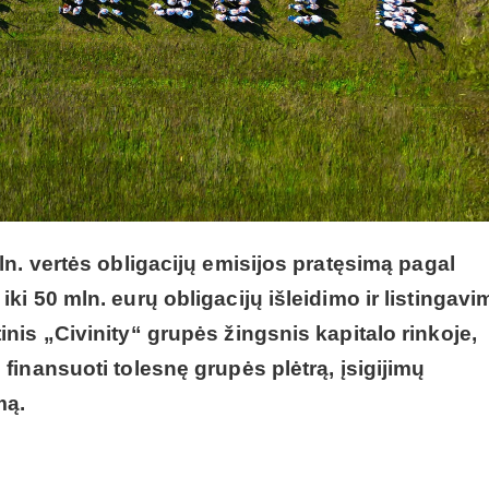
mln. vertės obligacijų emisijos pratęsimą
pagal
ki 50 mln. eurų obligacijų išleidimo ir listingavi
inis „Civinity“ grupės žingsnis kapitalo rinkoje,
s finansuoti
tolesnę grupės plėtrą, įsigijimų
mą.