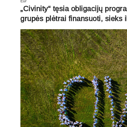
Eur
„Civinity“ tęsia obligacijų progr
grupės plėtrai finansuoti, sieks 