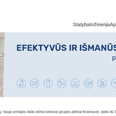
Statyba
Inžinerija
Ap
: nauja emisijos dalis skirta tolesnei grupės plėtrai finansuoti, sieks iki 