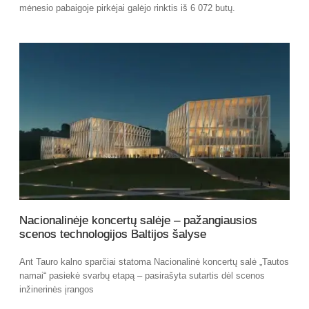
mėnesio pabaigoje pirkėjai galėjo rinktis iš 6 072 butų.
Nacionalinėje koncertų salėje – pažangiausios
scenos technologijos Baltijos šalyse
Ant Tauro kalno sparčiai statoma Nacionalinė koncertų salė „Tautos
namai“ pasiekė svarbų etapą – pasirašyta sutartis dėl scenos
inžinerinės įrangos