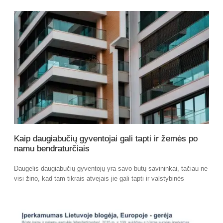
Kaip daugiabučių gyventojai gali tapti ir žemės po
namu bendraturčiais
Daugelis daugiabučių gyventojų yra savo butų savininkai, tačiau ne
visi žino, kad tam tikrais atvejais jie gali tapti ir valstybinės