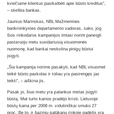
kviečiame klientus pasikalbėti apie būsto kreditus”,
– skelbia bankas.
Jaunius Marinskas, NBL Mažmenines
bankininkystes departamento vadovas, sako, jog
šios rinkodaros kampanijos imtasi norint paneigti
pastaruoju metu susidariusią visuomenės
nuomonę, kad bankai neskolina pinigų būstui
įsigyti.
„Šia kampanija norime pasakyti, kad NBL visuomet
teikė būsto paskolas ir toliau yra pasirengęs jas
teikti”, – aiškina jis.
Pasak jo, šiuo metu yra palankus metas įsigyti
būstą. Mat turto kainos pradėjo kristi. Lietuvoje
būstų kaina per 2008 m. vidutiniškai smuko 27
proc. Be to, ir bazinių palūkanų rinkoje padėtis yra