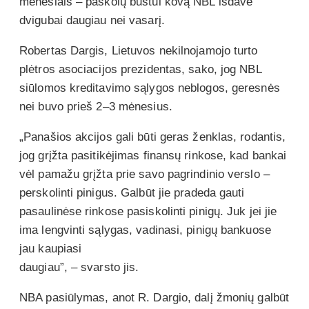
mėnesiais – paskolų būstui kovą NBL išdavė
dvigubai daugiau nei vasarį.
Robertas Dargis, Lietuvos nekilnojamojo turto
plėtros asociacijos prezidentas, sako, jog NBL
siūlomos kreditavimo sąlygos neblogos, geresnės
nei buvo prieš 2–3 mėnesius.
„Panašios akcijos gali būti geras ženklas, rodantis,
jog grįžta pasitikėjimas finansų rinkose, kad bankai
vėl pamažu grįžta prie savo pagrindinio verslo –
perskolinti pinigus. Galbūt jie pradeda gauti
pasaulinėse rinkose pasiskolinti pinigų. Juk jei jie
ima lengvinti sąlygas, vadinasi, pinigų bankuose
jau kaupiasi
daugiau”, – svarsto jis.
NBA pasiūlymas, anot R. Dargio, dalį žmonių galbūt