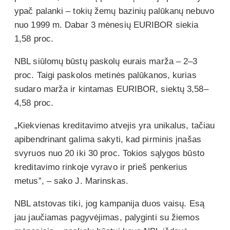
ypač palanki – tokių žemų bazinių palūkanų nebuvo
nuo 1999 m. Dabar 3 mėnesių EURIBOR siekia
1,58 proc.
NBL siūlomų būstų paskolų eurais marža – 2–3
proc. Taigi paskolos metinės palūkanos, kurias
sudaro marža ir kintamas EURIBOR, siektų 3,58–
4,58 proc.
„Kiekvienas kreditavimo atvejis yra unikalus, tačiau
apibendrinant galima sakyti, kad pirminis įnašas
svyruos nuo 20 iki 30 proc. Tokios sąlygos būsto
kreditavimo rinkoje vyravo ir prieš penkerius
metus”, – sako J. Marinskas.
NBL atstovas tiki, jog kampanija duos vaisų. Esą
jau jaučiamas pagyvėjimas, palyginti su žiemos