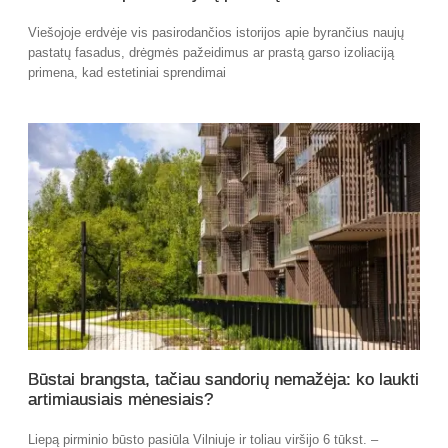
Viešojoje erdvėje vis pasirodančios istorijos apie byrančius naujų
pastatų fasadus, drėgmės pažeidimus ar prastą garso izoliaciją
primena, kad estetiniai sprendimai
Būstai brangsta, tačiau sandorių nemažėja: ko laukti
artimiausiais mėnesiais?
Liepą pirminio būsto pasiūla Vilniuje ir toliau viršijo 6 tūkst. –