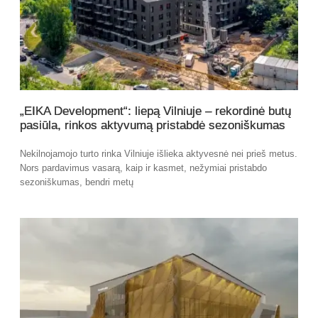
„EIKA Development“: liepą Vilniuje – rekordinė butų
pasiūla, rinkos aktyvumą pristabdė sezoniškumas
Nekilnojamojo turto rinka Vilniuje išlieka aktyvesnė nei prieš metus.
Nors pardavimus vasarą, kaip ir kasmet, nežymiai pristabdo
sezoniškumas, bendri metų