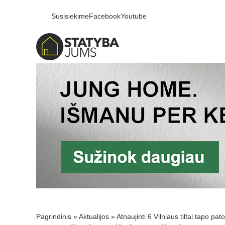
Susisiekime
Facebook
Youtube
Pagrindinis
»
Aktualijos
»
Atnaujinti 6 Vilniaus tiltai tapo pa