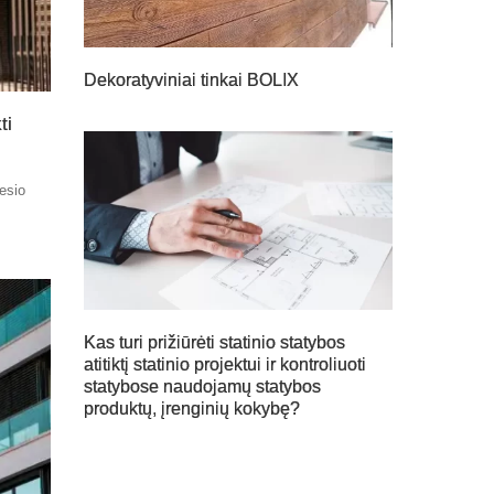
Dekoratyviniai tinkai BOLIX
ti
nesio
Kas turi prižiūrėti statinio statybos
atitiktį statinio projektui ir kontroliuoti
statybose naudojamų statybos
produktų, įrenginių kokybę?