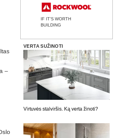
IF IT'S WORTH
BUILDING
VERTA SUŽINOTI
ltas
ia –
Virtuvės stalviršis. Ką verta žinoti?
 Oslo