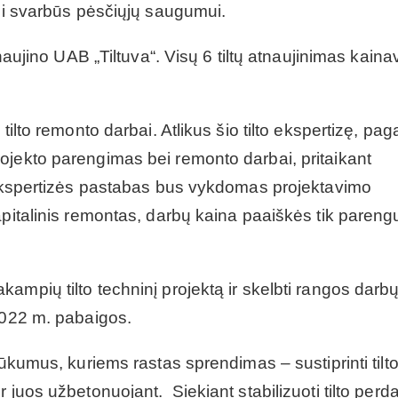
rgi svarbūs pėsčiųjų saugumui.
tnaujino UAB „Tiltuva“. Visų 6 tiltų atnaujinimas kaina
ilto remonto darbai. Atlikus šio tilto ekspertizę, paga
ojekto parengimas bei remonto darbai, pritaikant
s ekspertizės pastabas bus vykdomas projektavimo
apitalinis remontas, darbų kaina paaiškės tik pareng
ampių tilto techninį projektą ir skelbti rangos darb
2022 m. pabaigos.
rūkumus, kuriems rastas sprendimas – sustiprinti tilt
 juos užbetonuojant. Siekiant stabilizuoti tilto per