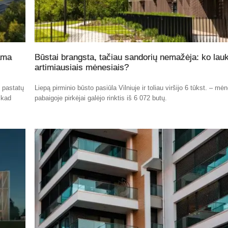
ama
Būstai brangsta, tačiau sandorių nemažėja: ko lauk
artimiausiais mėnesiais?
ų pastatų
Liepą pirminio būsto pasiūla Vilniuje ir toliau viršijo 6 tūkst. – mė
 kad
pabaigoje pirkėjai galėjo rinktis iš 6 072 butų.