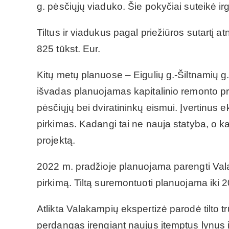
g. pėsčiųjų viaduko. Šie pokyčiai suteikė i
Tiltus ir viadukus pagal priežiūros sutartį a
825 tūkst. Eur.
Kitų metų planuose – Eigulių g.-Šiltnamių g. t
išvadas planuojamas kapitalinio remonto pr
pėsčiųjų bei dviratininkų eismui. Įvertinu
pirkimas. Kadangi tai ne nauja statyba, o k
projektą.
2022 m. pradžioje planuojama parengti Valak
pirkimą. Tiltą suremontuoti planuojama iki 
Atlikta Valakampių ekspertizė parodė tilto t
perdangas irengiant naujus įtemptus lynus ir