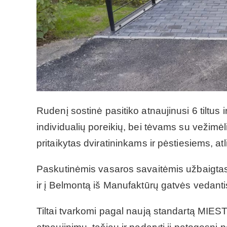
Rudenį sostinė pasitiko atnaujinusi 6 tiltus 
individualių poreikių, bei tėvams su vežimėli
pritaikytas dviratininkams ir pėstiesiems, at
Paskutinėmis vasaros savaitėmis užbaigtas t
ir į Belmontą iš Manufaktūrų gatvės vedantis 
Tiltai tvarkomi pagal naują standartą MIESTA