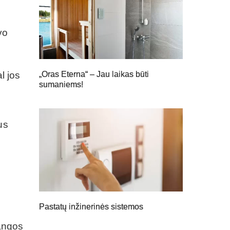
vo
„Oras Eterna“ – Jau laikas būti
l jos
sumaniems!
us
ų
Pastatų inžinerinės sistemos
o
dangos