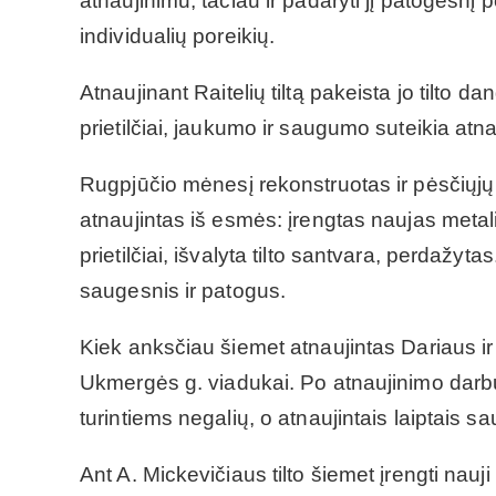
atnaujinimu, tačiau ir padaryti jį patogesnį 
individualių poreikių.
Atnaujinant Raitelių tiltą pakeista jo tilto d
prietilčiai, jaukumo ir saugumo suteikia atna
Rugpjūčio mėnesį rekonstruotas ir pėsčiųjų ti
atnaujintas iš esmės: įrengtas naujas metalini
prietilčiai, išvalyta tilto santvara, perdažyta
saugesnis ir patogus.
Kiek anksčiau šiemet atnaujintas Dariaus ir
Ukmergės g. viadukai. Po atnaujinimo darb
turintiems negalių, o atnaujintais laiptais sau
Ant A. Mickevičiaus tilto šiemet įrengti nauji t