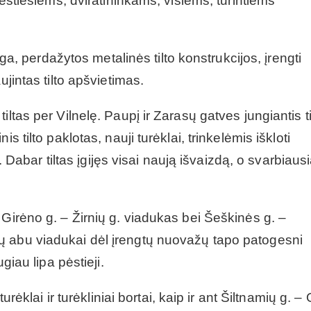
pėstiesiems, dviratininkams, visiems, turintiems
anga, perdažytos metalinės tilto konstrukcijos, įrengti
ujintas tilto apšvietimas.
ltas per Vilnelę. Paupį ir Zarasų gatves jungiantis ti
s tilto paklotas, nauji turėklai, trinkelėmis iškloti
s. Dabar tiltas įgijęs visai naują išvaizdą, o svarbiaus
 Girėno g. – Žirnių g. viadukas bei Šeškinės g. –
ų abu viadukai dėl įrengtų nuovažų tapo patogesni
giau lipa pėstieji.
urėklai ir turėkliniai bortai, kaip ir ant Šiltnamių g. –