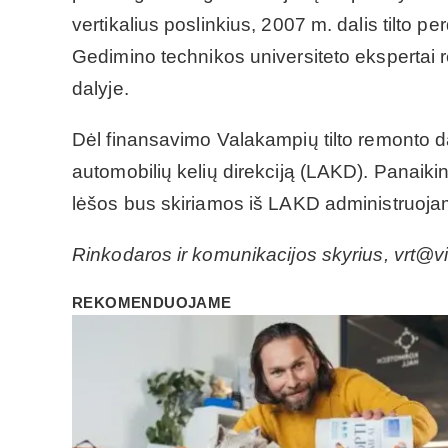
vertikalius poslinkius, 2007 m. dalis tilto p
Gedimino technikos universiteto ekspertai rek
dalyje.
Dėl finansavimo Valakampių tilto remonto d
automobilių kelių direkciją (LAKD). Panaikinti
lėšos bus skiriamos iš LAKD administruojam
Rinkodaros ir komunikacijos skyrius, vrt@vil
REKOMENDUOJAME