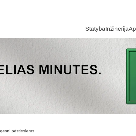
Statyba
Inžinerija
Ap
togesni pėstiesiems