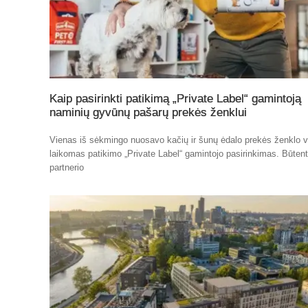
Kaip pasirinkti patikimą „Private Label“ gamintoją
naminių gyvūnų pašarų prekės ženklui
Vienas iš sėkmingo nuosavo kačių ir šunų ėdalo prekės ženklo v
laikomas patikimo „Private Label“ gamintojo pasirinkimas. Būten
partnerio