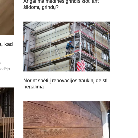
Ar galima medines grindis kloti ant
šildomų grindų?
a, kad
s
radėjo
Norint spėti į renovacijos traukinį delsti
negalima