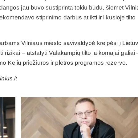
erdangos jau buvo sustiprinta tokiu būdu, šiemet Viln
omendavo stiprinimo darbus atlikti ir likusioje tilto
arbams Vilniaus miesto savivaldybė kreipėsi į Lietu
 rizikai – atstatyti Valakampių tilto laikomajai galiai 
o Kelių priežiūros ir plėtros programos rezervo.
nius.lt