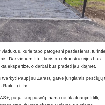
ir viadukus, kurie tapo patogesni pėstiesiems, turint
ais. Dar vienam tiltui, kuris po rekonstrukcijos bus
likta ekspertizė, o darbai bus pradėti jau kitąmet.
varkyti Paupį su Zarasų gatve jungiantis pėsčiųjų t
Raitelių tiltas.
S+, pagal kurį pasirūpinama ne tik atnaujinti tiltų