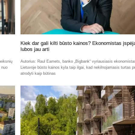
Kiek dar gali kilti būsto kainos? Ekonomistas įspėj
lubos jau arti
eiksnių
Autorius: Raul Eamets, banko „Bigbank“ vyriausiasis ekonomista
t nuo
Lietuvoje būsto kainos kyla taip ilgai, kad nekilnojamasis turtas p
atrodyti kaip būtinas