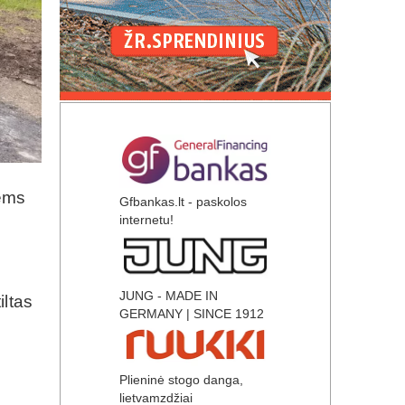
iems
Gfbankas.lt - paskolos
internetu!
JUNG - MADE IN
iltas
GERMANY | SINCE 1912
Plieninė stogo danga,
lietvamzdžiai