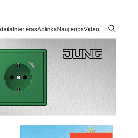
daila
Interjeras
Aplinka
Naujienos
Video