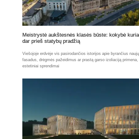
Meistrystė aukštesnės klasės būste: kokybė kuri
dar prieš statybų pradžią
Viešojoje erdvėje vis pasirodančios istorijos apie byrančius nauj
fasadus, drėgmės pažeidimus ar prastą garso izoliaciją primena,
estetiniai sprendimai