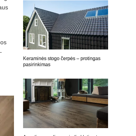
iaus
vos
–
Keraminės stogo čerpės – protingas
pasirinkimas