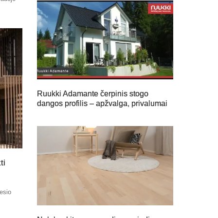
Ruukki Adamante čerpinis stogo
dangos profilis – apžvalga, privalumai
ti
nesio