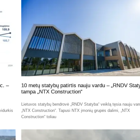
c. –
10 metų statybų patirtis nauju vardu – „RNDV Stat
tampa „NTX Construction“
Lietuvos statybų bendrovė „RNDV Statyba“ veiklą tęsia nauju var
vidurkis
„NTX Construction“. Tapusi NTX įmonių grupės dalimi, „NTX
Construction“ toliau