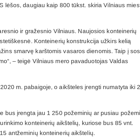
S lėšos, daugiau kaip 800 tūkst. skiria Vilniaus mies
aresnio ir gražesnio Vilniaus. Naujosios konteinerių
stetiškesnė. Konteinerių konstrukcija užkirs kelią
žins smarvę karštomis vasaros dienomis. Taip į sos
mo“, – teigė Vilniaus mero pavaduotojas Valdas
2020 m. pabaigoje, o aikšteles įrengti numatyta iki
te bus įrengta jau 1 250 požeminių ar pusiau požem
urinkimo konteinerių aikštelių, kuriose bus 85 vnt.
15 antžeminių konteinerių aikštelių.