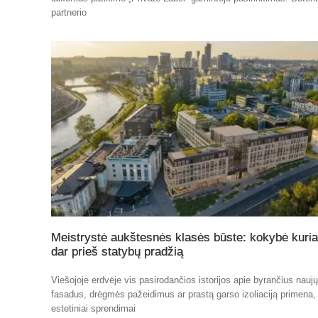
partnerio
Meistrystė aukštesnės klasės būste: kokybė kuri
dar prieš statybų pradžią
Viešojoje erdvėje vis pasirodančios istorijos apie byrančius nauj
fasadus, drėgmės pažeidimus ar prastą garso izoliaciją primena,
estetiniai sprendimai