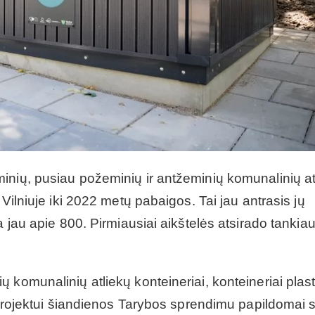
inių, pusiau požeminių ir antžeminių komunalinių at
Vilniuje iki 2022 metų pabaigos. Tai jau antrasis jų
a jau apie 800. Pirmiausiai aikštelės atsirado tankiau
komunalinių atliekų konteineriai, konteineriai plast
 projektui šiandienos Tarybos sprendimu papildomai s