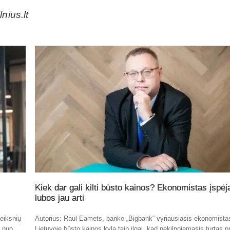
nius.lt
Kiek dar gali kilti būsto kainos? Ekonomistas įspėj
lubos jau arti
eiksnių
Autorius: Raul Eamets, banko „Bigbank“ vyriausiasis ekonomista
t nuo
Lietuvoje būsto kainos kyla taip ilgai, kad nekilnojamasis turtas p