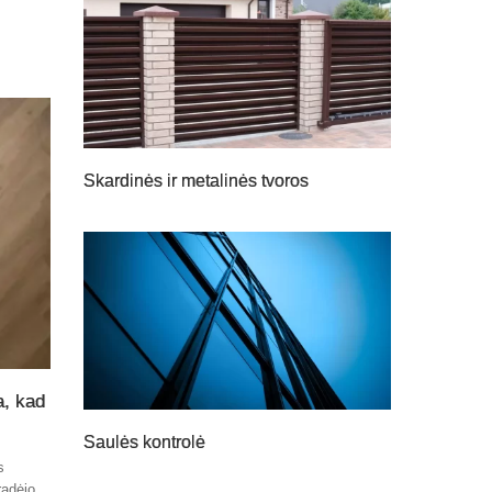
Skardinės ir metalinės tvoros
a, kad
Saulės kontrolė
s
radėjo