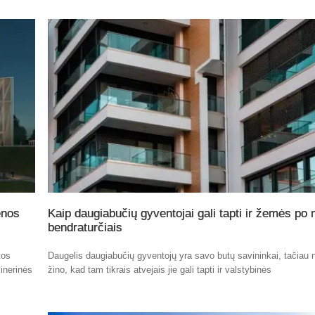
enos
Kaip daugiabučių gyventojai gali tapti ir žemės po
bendraturčiais
tos
Daugelis daugiabučių gyventojų yra savo butų savininkai, tačiau n
inerinės
žino, kad tam tikrais atvejais jie gali tapti ir valstybinės