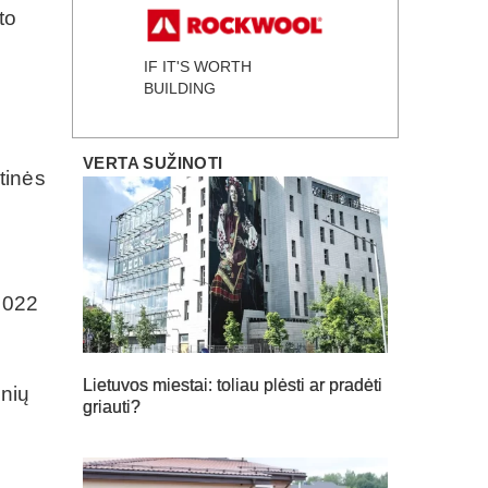
to
IF IT'S WORTH
BUILDING
VERTA SUŽINOTI
tinės
 2022
Lietuvos miestai: toliau plėsti ar pradėti
inių
griauti?