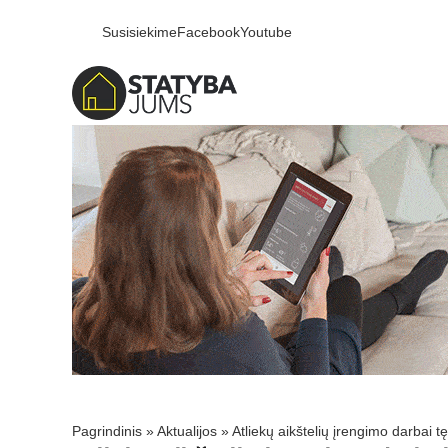
Susisiekime
Facebook
Youtube
Pagrindinis
»
Aktualijos
»
Atliekų aikštelių įrengimo darbai tę