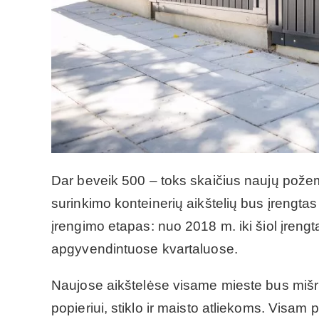
Dar beveik 500 – toks skaičius naujų požem
surinkimo konteinerių aikštelių bus įrengtas 
įrengimo etapas: nuo 2018 m. iki šiol įrengt
apgyvendintuose kvartaluose.
Naujose aikštelėse visame mieste bus mišrių 
popieriui, stiklo ir maisto atliekoms. Visam