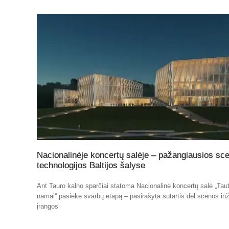
Nacionalinėje koncertų salėje – pažangiausios sc
technologijos Baltijos šalyse
Ant Tauro kalno sparčiai statoma Nacionalinė koncertų salė „Tau
namai“ pasiekė svarbų etapą – pasirašyta sutartis dėl scenos inž
įrangos