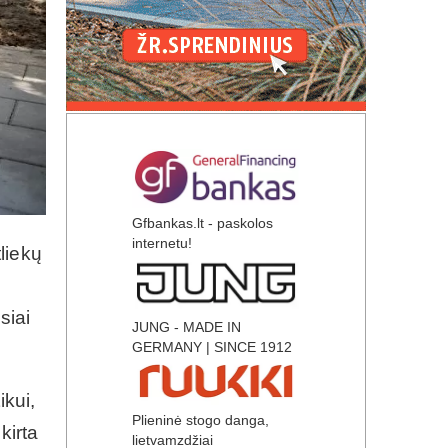
Gfbankas.lt - paskolos
internetu!
liekų
siai
JUNG - MADE IN
GERMANY | SINCE 1912
ikui,
Plieninė stogo danga,
kirta
lietvamzdžiai