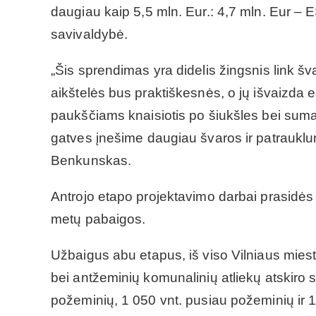
daugiau kaip 5,5 mln. Eur.: 4,7 mln. Eur – E
savivaldybė.
„Šis sprendimas yra didelis žingsnis link šv
aikštelės bus praktiškesnės, o jų išvaizda e
paukščiams knaisiotis po šiukšles bei suma
gatves įnešime daugiau švaros ir patrauklu
Benkunskas.
Antrojo etapo projektavimo darbai prasidės 
metų pabaigos.
Užbaigus abu etapus, iš viso Vilniaus mies
bei antžeminių komunalinių atliekų atskiro s
požeminių, 1 050 vnt. pusiau požeminių ir 1