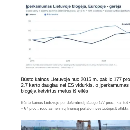
Būsto kainos Lietuvoje nuo 2015 m. pakilo 177 pro
2,7 karto daugiau nei ES vidurkis, o įperkamumas
blogėja ketvirtus metus iš eilės
Būsto kainos Lietuvoje per dešimtmetį išaugo 177 proc., kai ES 
– 67 proc., rodo asmeninių finansų portalo investuotojui.lt atlikta