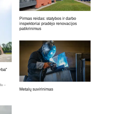
Pirmas reidas: statybos ir darbo
inspektoriai pradėjo renovacijos
patikrinimus
yba“
du –
Metalų suvirinimas