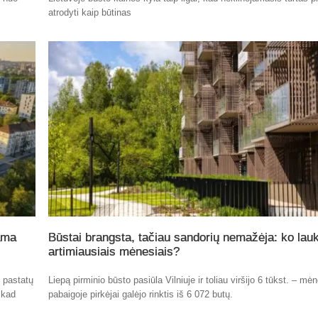
atrodyti kaip būtinas
ama
Būstai brangsta, tačiau sandorių nemažėja: ko lauk
artimiausiais mėnesiais?
ų pastatų
Liepą pirminio būsto pasiūla Vilniuje ir toliau viršijo 6 tūkst. – mė
 kad
pabaigoje pirkėjai galėjo rinktis iš 6 072 butų.