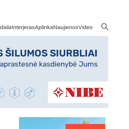
daila
Interjeras
Aplinka
Naujienos
Video