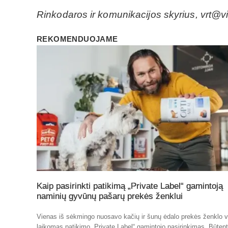
Rinkodaros ir komunikacijos skyrius, vrt@vil
REKOMENDUOJAME
Kaip pasirinkti patikimą „Private Label“ gamintoją
naminių gyvūnų pašarų prekės ženklui
Vienas iš sėkmingo nuosavo kačių ir šunų ėdalo prekės ženklo v
laikomas patikimo „Private Label“ gamintojo pasirinkimas. Būten