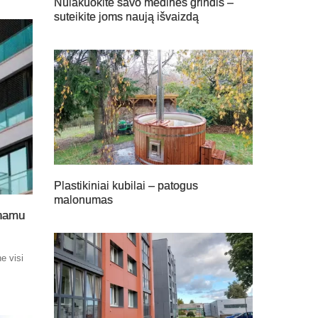
Nulakuokite savo medines grindis –
suteikite joms naują išvaizdą
Plastikiniai kubilai – patogus
malonumas
 namu
e visi