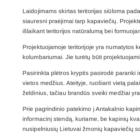
Laidojimams skirtas teritorijas siūloma padal
siauresni praėjimai tarp kapaviečių. Projekt
išlaikant teritorijos natūralumą bei formuoja
Projektuojamoje teritorijoje yra numatytos ke
kolumbariumai. Jie turėtų būti projektuojami
Pasirinkta plėtros kryptis pasirodė paranki i
vietos medžius. Ateityje, ruošiant vietą pa
želdinius, tačiau brandūs sveiki medžiai yr
Prie pagrindinio patekimo į Antakalnio kapin
informacinį stendą, kuriame, be kapinių kva
nusipelniusių Lietuvai žmonių kapaviečių 