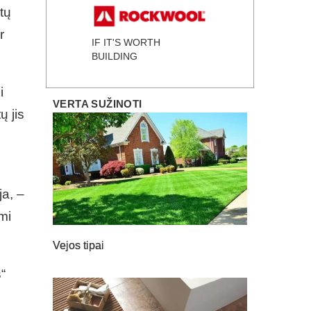
tų
r
IF IT'S WORTH
BUILDING
i
VERTA SUŽINOTI
ų jis
ja, –
mi
Vejos tipai
“