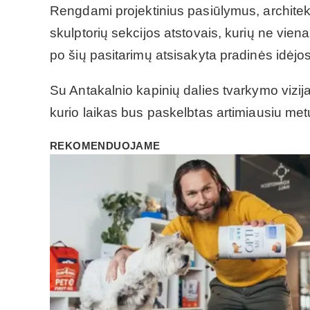
Rengdami projektinius pasiūlymus, architek
skulptorių sekcijos atstovais, kurių ne vien
po šių pasitarimų atsisakyta pradinės idėjos r
Su Antakalnio kapinių dalies tvarkymo vizij
kurio laikas bus paskelbtas artimiausiu met
REKOMENDUOJAME