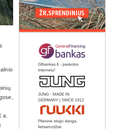
s
Gfbankas.lt - paskolos
alnio
internetu!
pinių
JUNG - MADE IN
gose,
GERMANY | SINCE 1912
X a.
Plieninė stogo danga,
ų
lietvamzdžiai