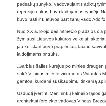
pėdsakų sunyko. Vadovaujantis atliktų tyri
represijų aukos buvo laidojamos rytinėje Naš
buvo rasti ir Lietuvos partizanų vado Ado
Nuo XX a. 8-ojo dešimtmečio pradžios čia pr
žymiausi Lietuvos kultūros veikėjai: aktoriai,
jau keliskart buvo praplėstas, tačiau saviva
laidojimams pritrūks.
„Garbius šalies kūrėjus po mirties draugėn p
sakė Vilniaus miesto vicemeras Vytautas Mi
gamtos, kurdami susikaupimui tinkamą apli
Užduotį įvertinti Menininkų kalnelio tąsos
architektai (projekto vadovas Vincas Brezgys