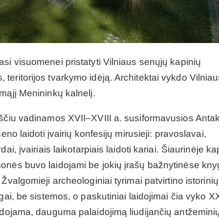
si visuomenei pristatyti Vilniaus senųjų kapinių
eritorijos tvarkymo idėją. Architektai vykdo Vilniau
mąjį Menininkų kalnelį.
aščiu vadinamos XVII–XVIII a. susiformavusios Antak
no laidoti įvairių konfesijų mirusieji: pravoslavai,
i, įvairiais laikotarpiais laidoti kariai. Šiaurinėje ka
monės buvo laidojami be jokių įrašų bažnytinėse kny
valgomieji archeologiniai tyrimai patvirtino istorinių
gai, be sistemos, o paskutiniai laidojimai čia vyko X
audojama, dauguma palaidojimą liudijančių antžemini