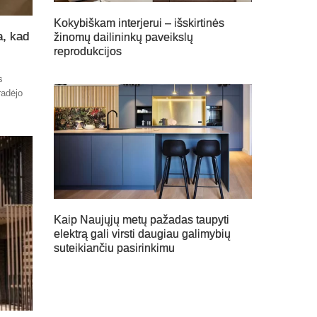
Kokybiškam interjerui – išskirtinės
a, kad
žinomų dailininkų paveikslų
reprodukcijos
s
radėjo
Kaip Naujųjų metų pažadas taupyti
elektrą gali virsti daugiau galimybių
suteikiančiu pasirinkimu