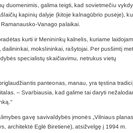
mų duomenimis, galima teigti, kad sovietmečiu vykdy
laičių kapinių dalyje (kitoje kalnagūbrio pusėje), ku
lfo Ramanausko-Vanago palaikai.
adėtas kurti ir Menininkų kalnelis, kuriame laidojam
 dailininkai, mokslininkai, rašytojai. Per pusšimtį met
ldybės specialistų skaičiavimu, netrukus vietų
riglaudžiantis panteonas, manau, yra tęstina tradici
talas. – Svarbiausia, kad galime tai daryti nežaloda
nką.“
 galimybes gavę savivaldybės įmonės „Vilniaus planas
, architektė Eglė Biretienė), atsižvelgę į 1994 m.