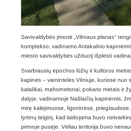
Savivaldybės įmonė „Vilniaus planas“ rengia
komplekso, vadinamo Antakalnio kapinėmis, t
miesto savivaldybės užduotį išplėsti vadina
Svarbiausių epochos lūžių ir kultūros metr
kapinės – vienintelės Vilniuje, kuriose nuo se
katalikai, mahometonai, pokario metais ir žyda
dalyje, vadinamoje Našlaičių kapinėmis, ž
mirę kalėjimuose, ligoninėse, prieglaudose. Ž
tyrimų teiginį, kad laidojama buvo netvarkin
pirmoje pusėje. Vėliau teritorija buvo nen