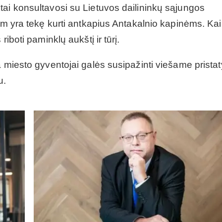
tai konsultavosi su Lietuvos dailininkų sąjungos
am yra tekę kurti antkapius Antakalnio kapinėms. Kai
iboti paminklų aukštį ir tūrį.
a miesto gyventojai galės susipažinti viešame prista
u.