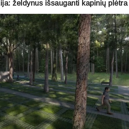
ja: želdynus išsauganti kapinių plėtra