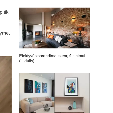
p tik
tyme,
Efektyvūs sprendimai sienų šiltinimui
(III dalis)