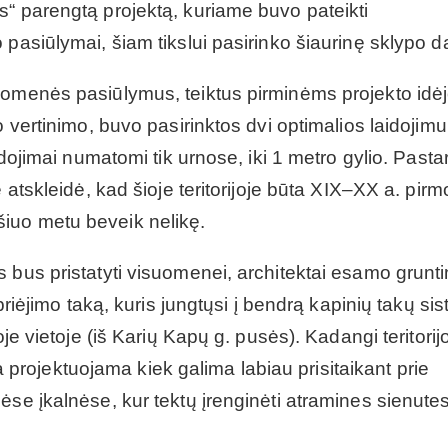
s“ parengtą projektą, kuriame buvo pateikti
pasiūlymai, šiam tikslui pasirinko šiaurinę sklypo da
uomenės pasiūlymus, teiktus pirminėms projekto idė
 vertinimo, buvo pasirinktos dvi optimalios laidojimu
idojimai numatomi tik urnose, iki 1 metro gylio. Pastar
 atskleidė, kad šioje teritorijoje būta XIX–XX a. pirm
iuo metu beveik nelikę.
 bus pristatyti visuomenei, architektai esamo grunti
 priėjimo taką, kuris jungtųsi į bendrą kapinių takų si
oje vietoje (iš Karių Kapų g. pusės). Kadangi teritorij
ija projektuojama kiek galima labiau prisitaikant prie
ėse įkalnėse, kur tektų įrenginėti atramines sienutes