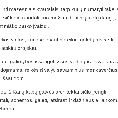
inti mažesniais kvartalais, tarp kurių numatyti takeli
e siūloma naudoti kuo mažiau dirbtinių kietų dangų, 
nt miško parko įvaizdį.
lios vietos, kuriose esant poreikiui galėtų atsirasti
 atskiru projektu.
r dėl galimybės išsaugoti visus vertingus ir sveikus 
laidojimams, reikės išvalyti savaiminius menkaverčius
a išsaugomi.
es iš Karių kapų gatvės architektai siūlo įrengti
rtalų schemos, galėtų atsirasti ir dažniausiai lanko
schema.