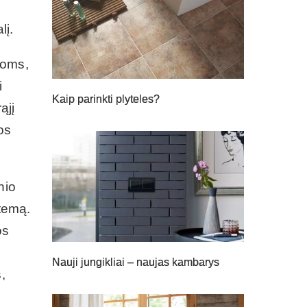
lį.
joms,
i
Kaip parinkti plyteles?
ąjį
os
nio
stemą.
os
Nauji jungikliai – naujas kambarys
,