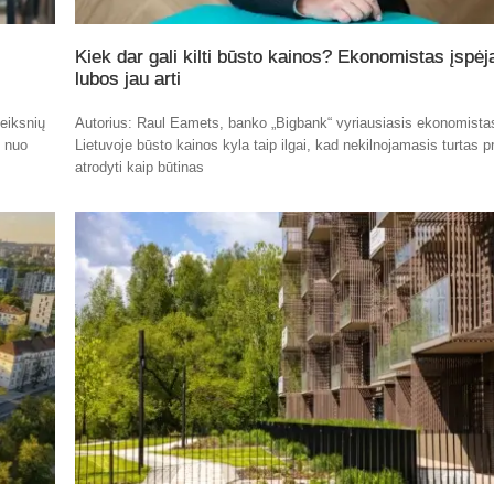
Kiek dar gali kilti būsto kainos? Ekonomistas įspėj
lubos jau arti
eiksnių
Autorius: Raul Eamets, banko „Bigbank“ vyriausiasis ekonomista
t nuo
Lietuvoje būsto kainos kyla taip ilgai, kad nekilnojamasis turtas p
atrodyti kaip būtinas