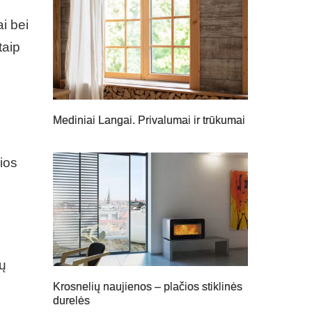
ai bei
taip
Mediniai Langai. Privalumai ir trūkumai
šios
mų
Krosnelių naujienos – plačios stiklinės
durelės