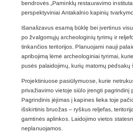
bendrovės „Paminklų restauravimo instituta
perspektyviniai Antakalnio kapinių tvarkymo 
Išanalizavus esamą būklę bei įvertinus vis
po žvalgomųjų archeologinių tyrimų ir reljefo
tinkančios teritorijos. Planuojami nauji pala
apribojimą lėmė archeologiniai tyrimai, kurie
pusės palaidojimų, kurių matomų pėdsakų š
Projektiniuose pasiūlymuose, kurie netrukus
privažiavimo vietoje siūlo įrengti pagrindinį
Pagrindinis įėjimas į kapines lieka toje pači
išskirtinis bruožas – ryškus reljefas, teritor
gamtinės aplinkos. Laidojimo vietos statesn
neplanuojamos.