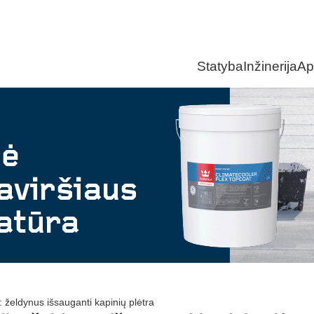
Statyba
Inžinerija
Ap
: želdynus išsauganti kapinių plėtra