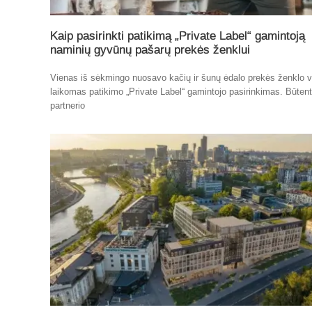
Kaip pasirinkti patikimą „Private Label“ gamintoją
naminių gyvūnų pašarų prekės ženklui
Vienas iš sėkmingo nuosavo kačių ir šunų ėdalo prekės ženklo v
laikomas patikimo „Private Label“ gamintojo pasirinkimas. Būten
partnerio