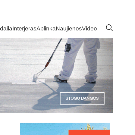
daila
Interjeras
Aplinka
Naujienos
Video